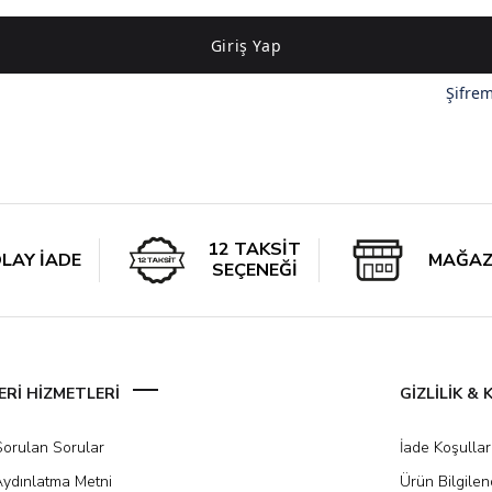
Giriş Yap
Şifre
12 TAKSİT
LAY İADE
MAĞAZ
SEÇENEĞİ
Rİ HİZMETLERİ
GİZLİLİK &
Sorulan Sorular
İade Koşullar
ydınlatma Metni
Ürün Bilgile