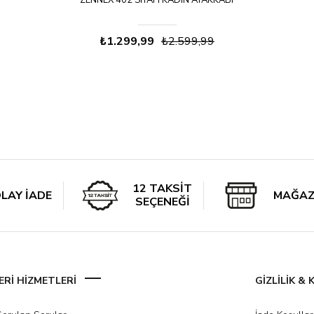
ZENNEX 402 SIYAH KADIN AYAKKABI
₺1.299,99
₺2.599,99
12 TAKSİT
LAY İADE
MAĞAZ
SEÇENEĞİ
Rİ HİZMETLERİ
GİZLİLİK &