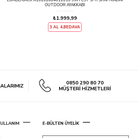
LUMBERJACK A10202684812010 5W FEST 5PR SIYAH KADIN
OUTDOOR AYAKKABI
₺1.999,99
3 AL 4.BEDAVA
0850 290 80 70
ALARIMIZ
MÜŞTERİ HİZMETLERİ
 KULLANIM
E-BÜLTEN ÜYELİK