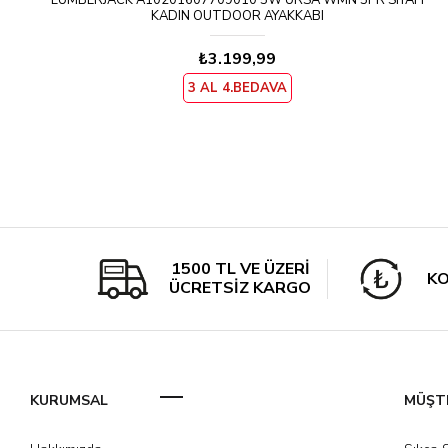
LUMBERJACK A10201607709010 5W URSA WMN 5PR SIYAH
KADIN OUTDOOR AYAKKABI
₺3.199,99
3 AL 4.BEDAVA
1500 TL VE ÜZERİ
KO
ÜCRETSİZ KARGO
KURUMSAL
MÜŞTE