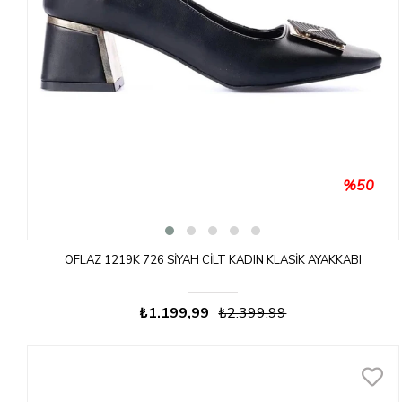
%50
OFLAZ 1219K 726 SIYAH CILT KADIN KLASIK AYAKKABI
₺1.199,99
₺2.399,99