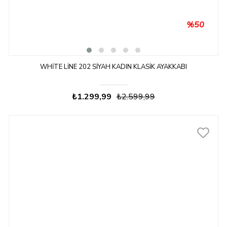
%50
WHITE LINE 202 SIYAH KADIN KLASIK AYAKKABI
₺1.299,99
₺2.599,99