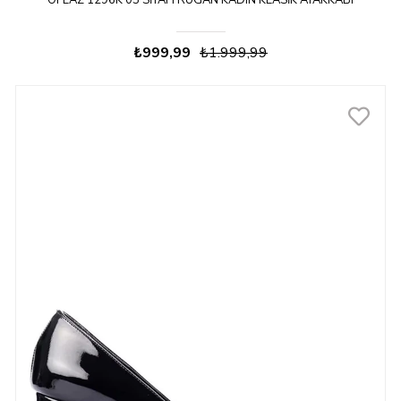
OFLAZ 1296K 05 SIYAH RUGAN KADIN KLASIK AYAKKABI
₺999,99
₺1.999,99