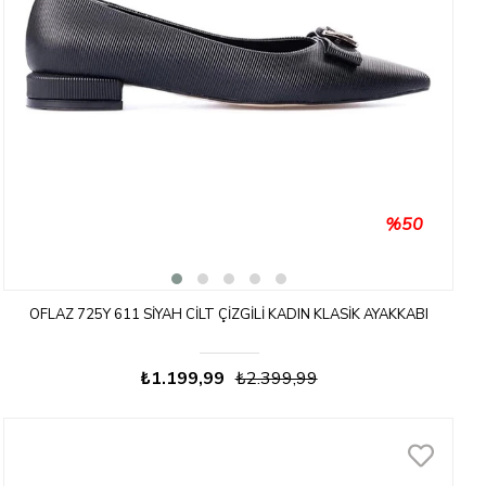
%50
OFLAZ 725Y 611 SIYAH CILT ÇIZGILI KADIN KLASIK AYAKKABI
₺1.199,99
₺2.399,99