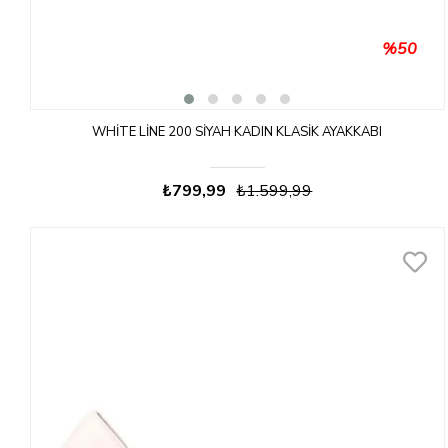
%50
WHITE LINE 200 SIYAH KADIN KLASIK AYAKKABI
₺799,99
₺1.599,99