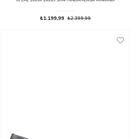
OFLAZ 1085K 26265 SIYAH KADIN KLASIK AYAKKABI
₺1.199,99
₺2.399,99