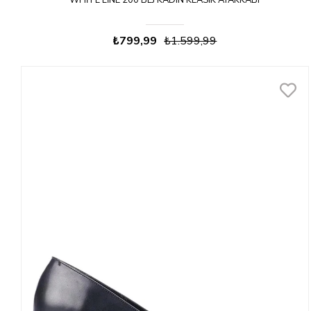
WHITE LINE 200 BEJ KADIN KLASIK AYAKKABI
₺799,99
₺1.599,99