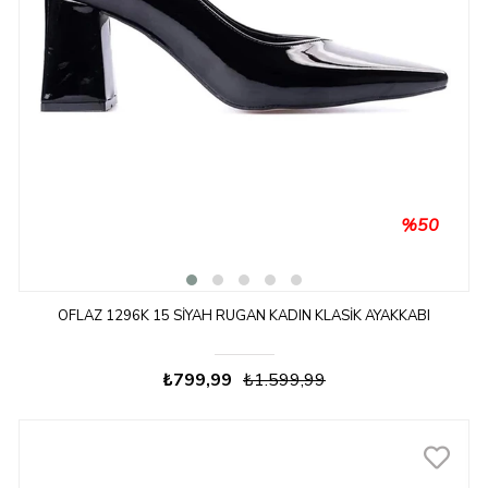
%50
OFLAZ 1296K 15 SIYAH RUGAN KADIN KLASIK AYAKKABI
₺799,99
₺1.599,99