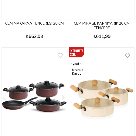
CEM MAKARNA TENCERESI 20 CM
CEM MIRAGE KARNIYARIK 20 CM
TENCERE
₺662,99
₺611,99
yeni
ürün
Ücretsiz
Kargo