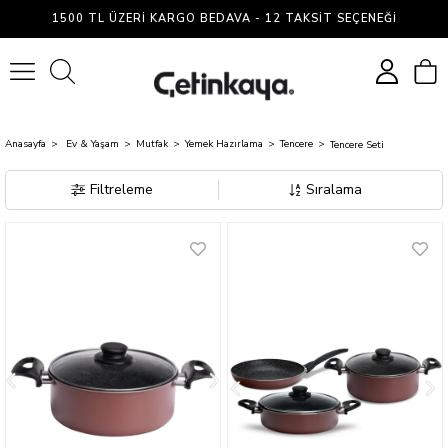
Tencere
1500 TL ÜZERI KARGO BEDAVA - 12 TAKSIT SEÇENEĞI
Seti
0
Anasayfa
Ev & Yaşam
Mutfak
Yemek Hazırlama
Tencere
Tencere Seti
Filtreleme
Sıralama