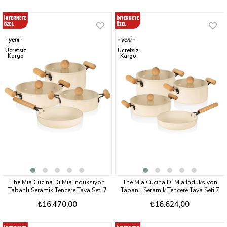
yeni
yeni
ürün
ürün
Ücretsiz
Ücretsiz
Kargo
Kargo
The Mia Cucina Di Mia İndüksiyon
The Mia Cucina Di Mia İndüksiyon
Tabanlı Seramik Tencere Tava Seti 7
Tabanlı Seramik Tencere Tava Seti 7
Parça
Parça
₺16.470,00
₺16.624,00