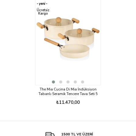
yeni
ürün
Ücretsiz
Kargo
The Mia Cucina Di Mia İndüksiyon
Tabanlı Seramik Tencere Tava Seti 5
Parça
₺11.470,00
1500 TL VE ÜZERİ