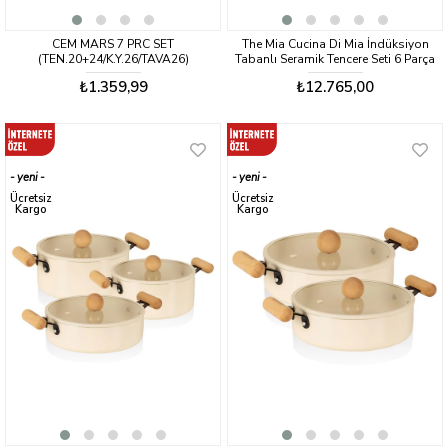
CEM MARS 7 PRC SET
The Mia Cucina Di Mia İndüksiyon
(TEN.20+24/K.Y.26/TAVA26)
Tabanlı Seramik Tencere Seti 6 Parça
₺1.359,99
₺12.765,00
yeni
yeni
ürün
ürün
Ücretsiz
Ücretsiz
Kargo
Kargo