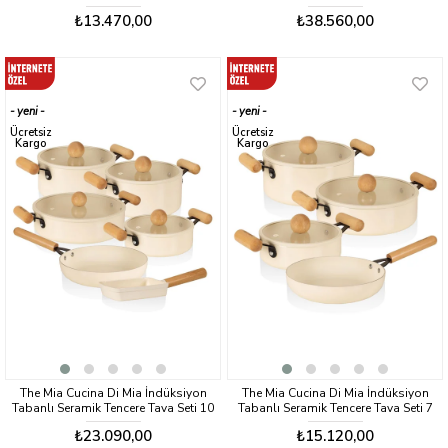
₺13.470,00
₺38.560,00
yeni
yeni
ürün
ürün
Ücretsiz
Ücretsiz
Kargo
Kargo
The Mia Cucina Di Mia İndüksiyon
The Mia Cucina Di Mia İndüksiyon
Tabanlı Seramik Tencere Tava Seti 10
Tabanlı Seramik Tencere Tava Seti 7
Parça
Parça
₺23.090,00
₺15.120,00