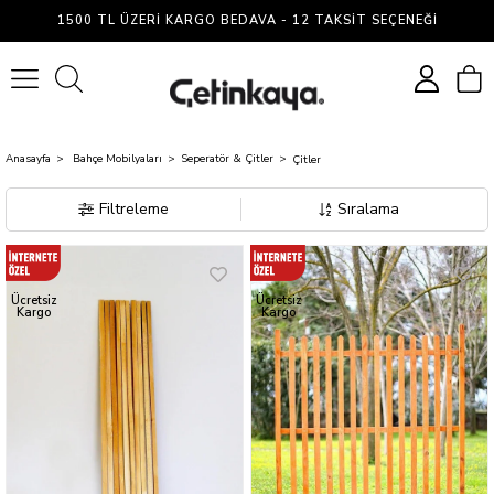
Çitler
1500 TL ÜZERI KARGO BEDAVA - 12 TAKSIT SEÇENEĞI
0
Anasayfa
Bahçe Mobilyaları
Seperatör & Çitler
Çitler
Filtreleme
Sıralama
Ücretsiz
Ücretsiz
Kargo
Kargo