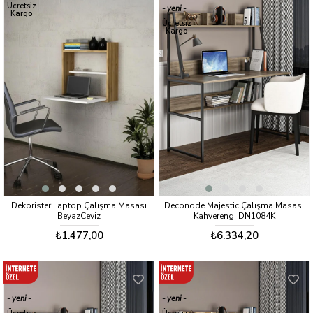
Ücretsiz
yeni
Kargo
ürün
Ücretsiz
Kargo
Dekorister Laptop Çalışma Masası
Deconode Majestic Çalışma Masası
BeyazCeviz
Kahverengi DN1084K
₺1.477,00
₺6.334,20
yeni
yeni
ürün
ürün