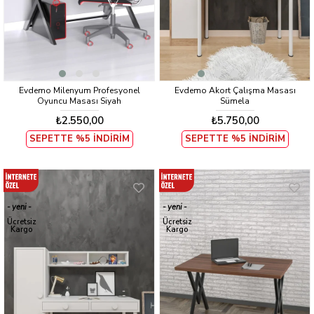
Evdemo Milenyum Profesyonel
Evdemo Akort Çalışma Masası
Oyuncu Masası Siyah
Sümela
₺2.550,00
₺5.750,00
SEPETTE %5 İNDİRİM
SEPETTE %5 İNDİRİM
yeni
yeni
ürün
ürün
Ücretsiz
Ücretsiz
Kargo
Kargo