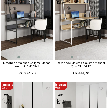
Ücretsiz
Ücretsiz
Kargo
Kargo
Deconode Majestic Çalışma Masası
Deconode Majestic Çalışma Masası
Antrasit DN1084A
Çam DN1084C
₺6.334,20
₺6.334,20
yeni
yeni
ürün
ürün
Ücretsiz
Ücretsiz
Kargo
Kargo