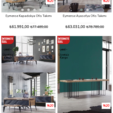
%20
%20
Eymense Kapadokya Ofis Takımı
Eymense Ayasofya Ofis Takımı
₺61.991,00
₺63.031,00
₺77.489,00
₺78.789,00
yeni
yeni
ürün
ürün
Ücretsiz
Ücretsiz
Kargo
Kargo
%20
%20