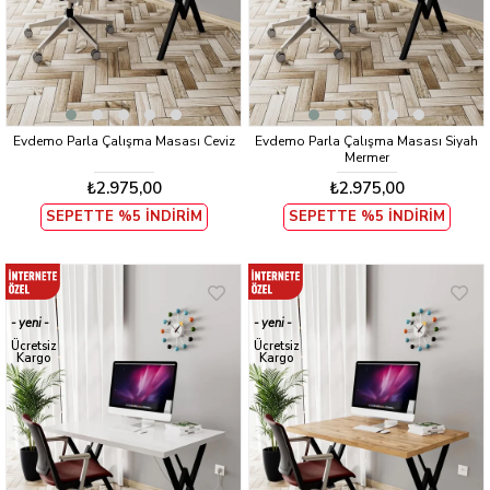
Evdemo Parla Çalışma Masası Ceviz
Evdemo Parla Çalışma Masası Siyah
Mermer
₺2.975,00
₺2.975,00
SEPETTE %5 İNDİRİM
SEPETTE %5 İNDİRİM
yeni
yeni
ürün
ürün
Ücretsiz
Ücretsiz
Kargo
Kargo