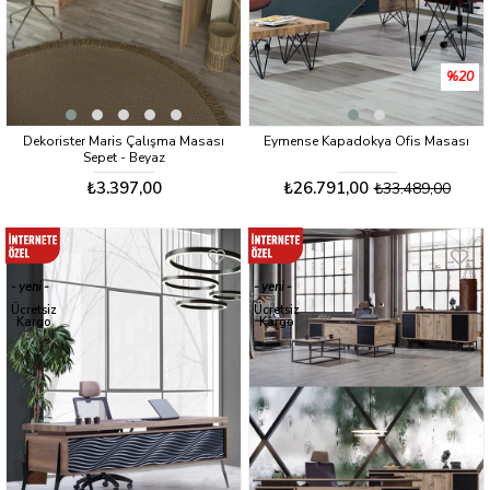
%20
Dekorister Maris Çalışma Masası
Eymense Kapadokya Ofis Masası
Sepet - Beyaz
₺3.397,00
₺26.791,00
₺33.489,00
yeni
yeni
ürün
ürün
Ücretsiz
Ücretsiz
Kargo
Kargo