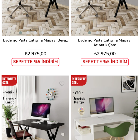
Evdemo Parla Çalışma Masası Beyaz
Evdemo Parla Çalışma Masası
Atlantik Çam
₺2.975,00
₺2.975,00
SEPETTE %5 İNDİRİM
SEPETTE %5 İNDİRİM
yeni
yeni
ürün
ürün
Ücretsiz
Ücretsiz
Kargo
Kargo