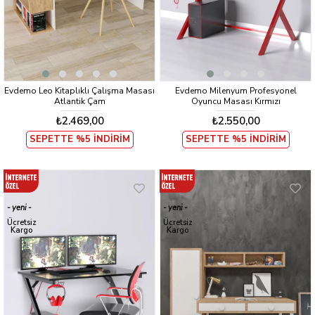
Evdemo Leo Kitaplıklı Çalışma Masası
Evdemo Milenyum Profesyonel
Atlantik Çam
Oyuncu Masası Kırmızı
₺2.469,00
₺2.550,00
SEPETTE %5 İNDİRİM
SEPETTE %5 İNDİRİM
yeni
yeni
ürün
ürün
Ücretsiz
Ücretsiz
Kargo
Kargo