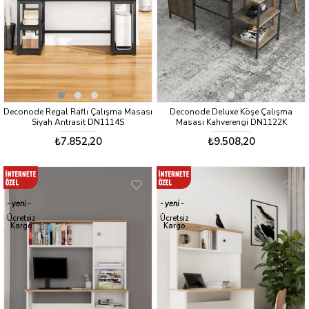
Deconode Regal Raflı Çalışma Masası
Deconode Deluxe Köşe Çalışma
Siyah Antrasit DN1114S
Masası Kahverengi DN1122K
₺7.852,20
₺9.508,20
yeni
yeni
ürün
ürün
Ücretsiz
Ücretsiz
Kargo
Kargo