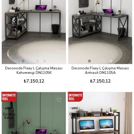
Deconode Flexy L Çalışma Masası
Deconode Flexy L Çalışma Masası
Kahverengi DN1105K
Antrasit DN1105A
₺7.150,12
₺7.150,12
yeni
yeni
ürün
ürün
Ücretsiz
Ücretsiz
Kargo
Kargo