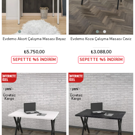
Evdemo Akort Çalışma Masası Beyaz
Evdemo Koza Çalışma Masası Ceviz
₺5.750,00
₺3.088,00
SEPETTE %5 İNDİRİM
SEPETTE %5 İNDİRİM
yeni
yeni
ürün
ürün
Ücretsiz
Ücretsiz
Kargo
Kargo