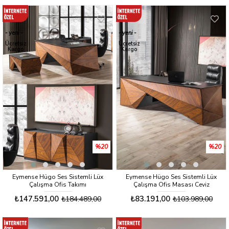
yeni
yeni
ürün
ürün
Ücretsiz
Ücretsiz
Kargo
Kargo
%20
%20
Eymense Hügo Ses Sistemli Lüx
Eymense Hügo Ses Sistemli Lüx
Çalışma Ofis Takımı
Çalışma Ofis Masası Ceviz
₺147.591,00
₺83.191,00
₺184.489,00
₺103.989,00