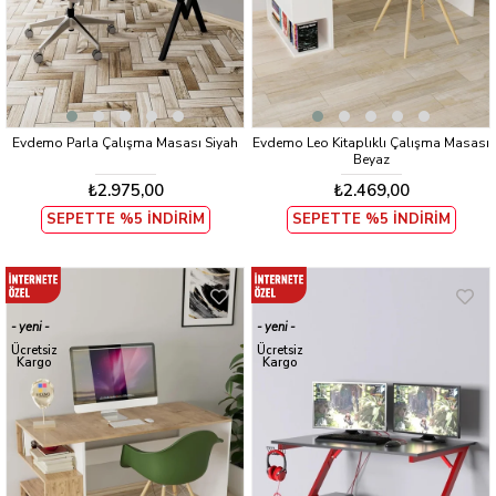
Evdemo Parla Çalışma Masası Siyah
Evdemo Leo Kitaplıklı Çalışma Masası
Beyaz
₺2.975,00
₺2.469,00
SEPETTE %5 İNDİRİM
SEPETTE %5 İNDİRİM
yeni
yeni
ürün
ürün
Ücretsiz
Ücretsiz
Kargo
Kargo