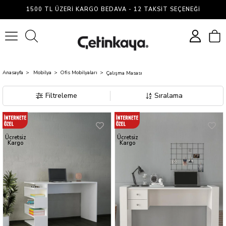
Çalışma
1500 TL ÜZERI KARGO BEDAVA - 12 TAKSIT SEÇENEĞI
Masası
0
Anasayfa
Mobilya
Ofis Mobilyaları
Çalışma Masası
Filtreleme
Sıralama
Ücretsiz
Ücretsiz
Kargo
Kargo