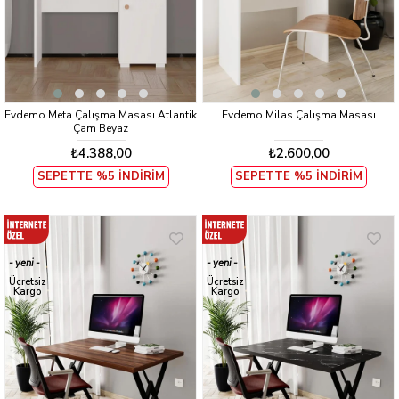
Evdemo Meta Çalışma Masası Atlantik
Evdemo Milas Çalışma Masası
Çam Beyaz
₺4.388,00
₺2.600,00
SEPETTE %5 İNDİRİM
SEPETTE %5 İNDİRİM
yeni
yeni
ürün
ürün
Ücretsiz
Ücretsiz
Kargo
Kargo