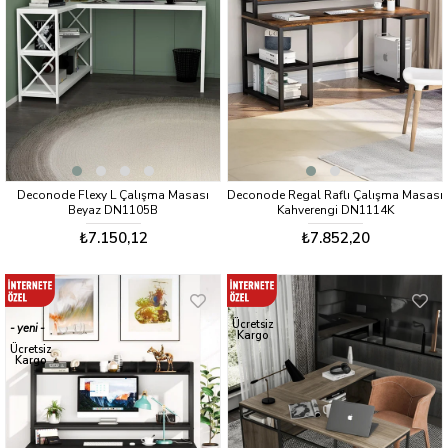
Deconode Flexy L Çalışma Masası
Deconode Regal Raflı Çalışma Masası
Beyaz DN1105B
Kahverengi DN1114K
₺7.150,12
₺7.852,20
Ücretsiz
yeni
Kargo
ürün
Ücretsiz
Kargo