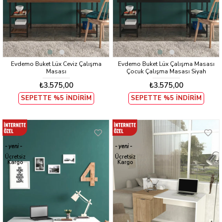
Evdemo Buket Lüx Ceviz Çalışma
Evdemo Buket Lüx Çalışma Masası
Masası
Çocuk Çalışma Masası Siyah
₺3.575,00
₺3.575,00
SEPETTE %5 İNDİRİM
SEPETTE %5 İNDİRİM
yeni
yeni
ürün
ürün
Ücretsiz
Ücretsiz
Kargo
Kargo