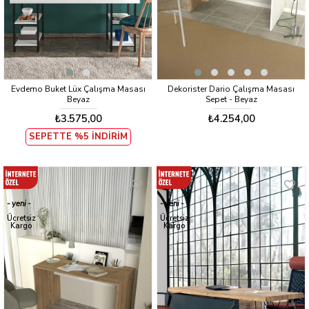
Evdemo Buket Lüx Çalışma Masası
Dekorister Dario Çalışma Masası
Beyaz
Sepet - Beyaz
₺3.575,00
₺4.254,00
SEPETTE %5 İNDİRİM
yeni
yeni
ürün
ürün
Ücretsiz
Ücretsiz
Kargo
Kargo