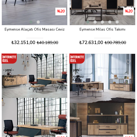
%20
%20
Eymense Alaçatı Ofis Masası Ceviz
Eymense Milas Ofis Takımı
₺32.151,00
₺72.631,00
₺40.189,00
₺90.789,00
yeni
yeni
ürün
ürün
Ücretsiz
Ücretsiz
Kargo
Kargo