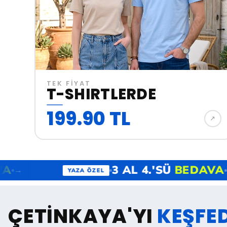
TEK FİYAT
T-SHIRTLERDE
199.90 TL
↗︎
 4.'SÜ
BEDAVA
3 AL 4.
→
YAZA ÖZEL
ÇETİNKAYA'YI
KEŞFE