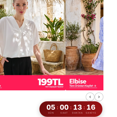
13
05
00
13
:
:
:
GÜN
SAAT
DAKIKA
SANIYE