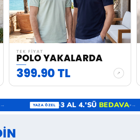
TEK FİYAT
POLO YAKALARDA
399.90 TL
↗︎
'SÜ
BEDAVA
3 AL 4.'S
→
YAZA ÖZEL
DİN