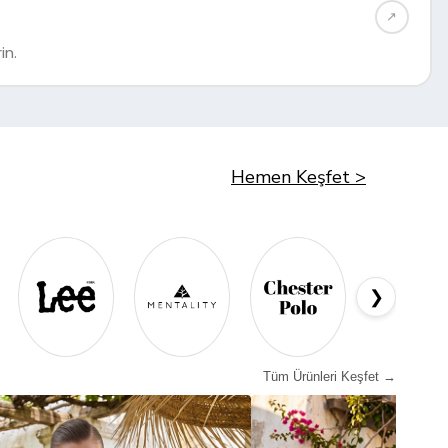
↗︎
in.
Hemen Keşfet >
❯
Tüm Ürünleri Keşfet →