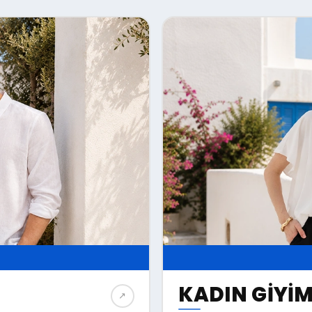
KADIN GIYI
↗︎