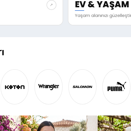
EV & YAŞAM
↗︎
Yaşam alanınızı güzelleştir
ı