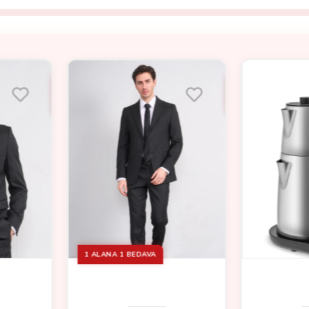
%15
İndirim
TEATALKER
TDS PLAZMAX YAN CAMLI, YAN
DECONO
 MAKINESI
KAPAKLI, ALTTAN KÜLLÜKLÜ
MASASI
DÖKÜM SOBA ŞÖMINE (36H)