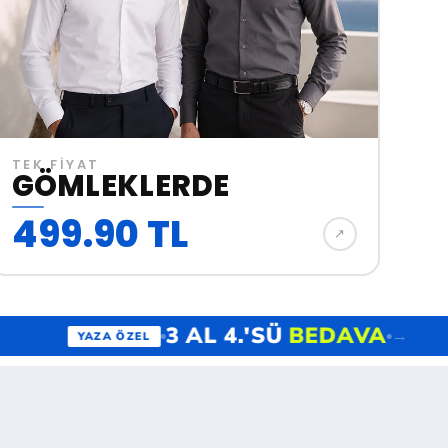
TEK FİYAT
GÖMLEKLERDE
499.90 TL
↗︎
Ü
BEDAVA
3 AL 4.'SÜ
B
→
YAZA ÖZEL