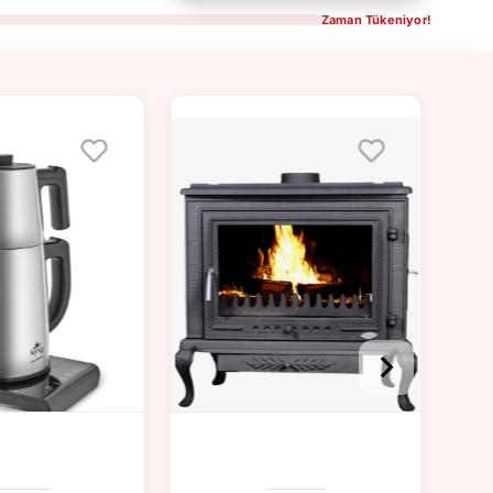
Zaman Tükeniyor!
DE FLEXY L ÇALIŞMA
DEKORISTER BLOK KITAPLIK
 KAHVERENGI DN1105K
BEYAZCEVIZ