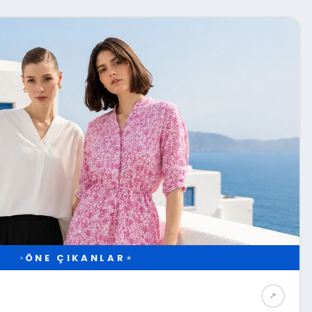
ÖNE ÇIKANLAR
★
★
M
↗︎