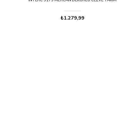
İNTERC 9179 MERCAN DEKORLU CEZVE TAKIM
₺1.279,99