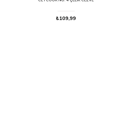
CETCOOK NO: 4 ÇELIK CEZVE
₺109,99