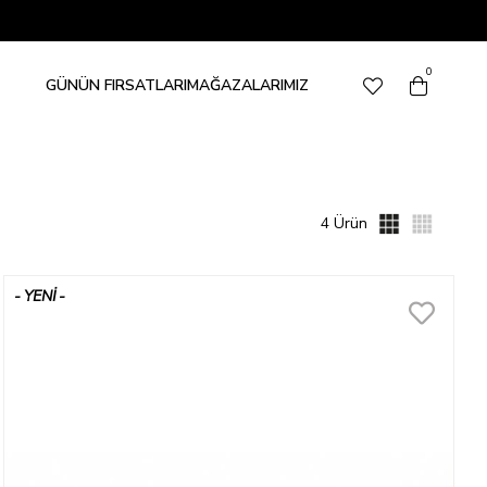
0
GÜNÜN FIRSATLARI
MAĞAZALARIMIZ
4 Ürün
YENI
ÜRÜN