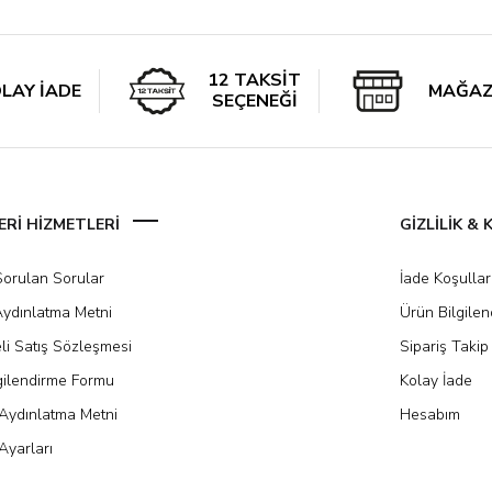
12 TAKSİT
LAY İADE
MAĞAZ
SEÇENEĞİ
Rİ HİZMETLERİ
GİZLİLİK &
Sorulan Sorular
İade Koşullar
ydınlatma Metni
Ürün Bilgile
li Satış Sözleşmesi
Sipariş Takip
gilendirme Formu
Kolay İade
Aydınlatma Metni
Hesabım
Ayarları