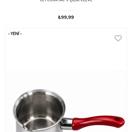
CETCOOK NO: 3 ÇELIK CEZVE
₺99,99
YENI
ÜRÜN