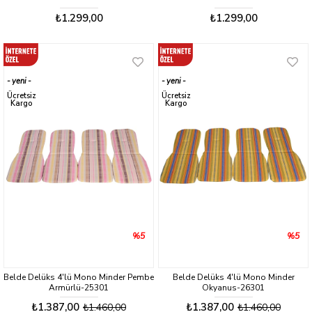
₺1.299,00
₺1.299,00
yeni
yeni
ürün
ürün
Ücretsiz
Ücretsiz
Kargo
Kargo
%5
%5
Belde Delüks 4'lü Mono Minder Pembe
Belde Delüks 4'lü Mono Minder
Armürlü-25301
Okyanus-26301
₺1.387,00
₺1.387,00
₺1.460,00
₺1.460,00