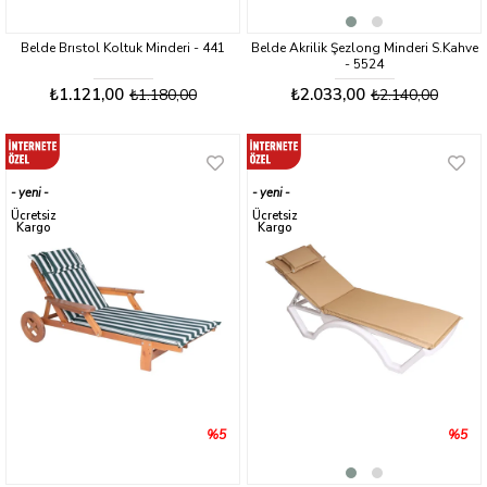
Belde Brıstol Koltuk Minderi - 441
Belde Akrilik Şezlong Minderi S.Kahve
- 5524
₺1.121,00
₺2.033,00
₺1.180,00
₺2.140,00
yeni
yeni
ürün
ürün
Ücretsiz
Ücretsiz
Kargo
Kargo
%5
%5