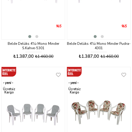
%5
%5
Belde Delüks 4'lü Mono Minder
Belde Delüks 4'lü Mono Minder Pudra-
S.Kahve-5301
4301
₺1.387,00
₺1.387,00
₺1.460,00
₺1.460,00
yeni
yeni
ürün
ürün
Ücretsiz
Ücretsiz
Kargo
Kargo