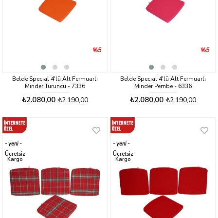
%5
%5
Belde Specıal 4'lü Alt Fermuarlı
Belde Specıal 4'lü Alt Fermuarlı
Minder Turuncu - 7336
Minder Pembe - 6336
₺2.080,00
₺2.080,00
₺2.190,00
₺2.190,00
yeni
yeni
ürün
ürün
Ücretsiz
Ücretsiz
Kargo
Kargo