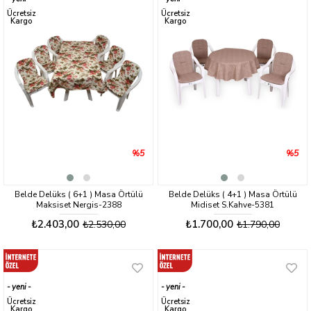
ürün
ürün
Ücretsiz
Ücretsiz
Kargo
Kargo
%5
%5
Belde Delüks ( 6+1 ) Masa Örtülü
Belde Delüks ( 4+1 ) Masa Örtülü
Maksiset Nergis-2388
Midiset S.Kahve-5381
₺2.403,00
₺1.700,00
₺2.530,00
₺1.790,00
yeni
yeni
ürün
ürün
Ücretsiz
Ücretsiz
Kargo
Kargo