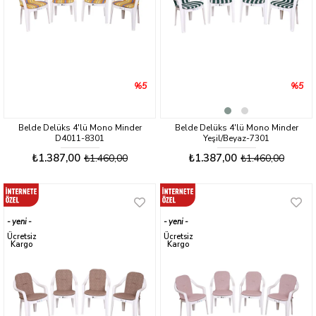
%5
%5
Belde Delüks 4'lü Mono Minder
Belde Delüks 4'lü Mono Minder
D4011-8301
Yeşil/Beyaz-7301
₺1.387,00
₺1.387,00
₺1.460,00
₺1.460,00
yeni
yeni
ürün
ürün
Ücretsiz
Ücretsiz
Kargo
Kargo