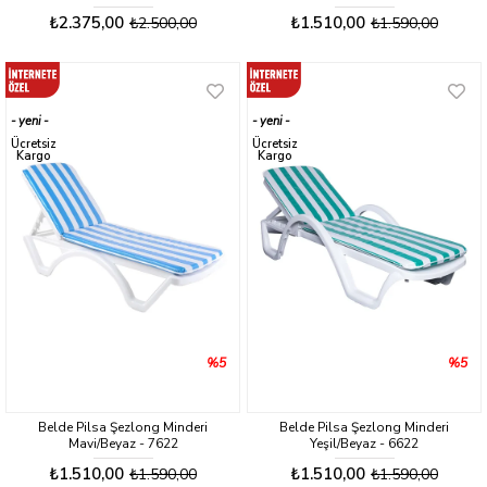
₺2.375,00
₺1.510,00
₺2.500,00
₺1.590,00
yeni
yeni
ürün
ürün
Ücretsiz
Ücretsiz
Kargo
Kargo
%5
%5
Belde Pilsa Şezlong Minderi
Belde Pilsa Şezlong Minderi
Mavi/Beyaz - 7622
Yeşil/Beyaz - 6622
₺1.510,00
₺1.510,00
₺1.590,00
₺1.590,00