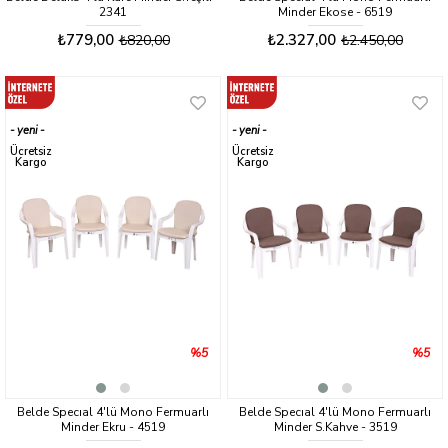
2341
Minder Ekose - 6519
₺779,00
₺2.327,00
₺820,00
₺2.450,00
yeni
yeni
ürün
ürün
Ücretsiz
Ücretsiz
Kargo
Kargo
%5
%5
Belde Specıal 4'lü Mono Fermuarlı
Belde Specıal 4'lü Mono Fermuarlı
Minder Ekru - 4519
Minder S.Kahve - 3519