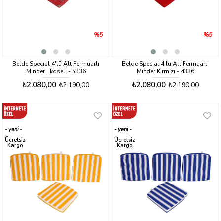
%5
%5
Belde Specıal 4'lü Alt Fermuarlı
Belde Specıal 4'lü Alt Fermuarlı
Minder Ekoseli - 5336
Minder Kırmızı - 4336
₺2.080,00
₺2.080,00
₺2.190,00
₺2.190,00
yeni
yeni
ürün
ürün
Ücretsiz
Ücretsiz
Kargo
Kargo