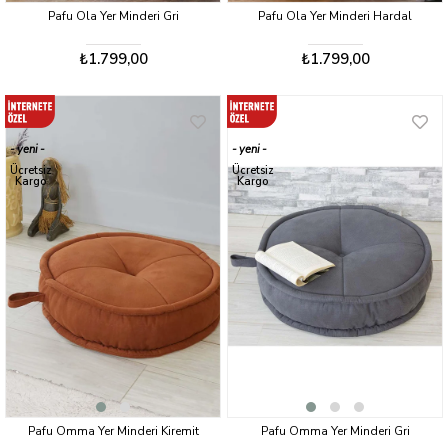
Pafu Ola Yer Minderi Gri
Pafu Ola Yer Minderi Hardal
₺1.799,00
₺1.799,00
yeni
yeni
ürün
ürün
Ücretsiz
Ücretsiz
Kargo
Kargo
Pafu Omma Yer Minderi Kiremit
Pafu Omma Yer Minderi Gri