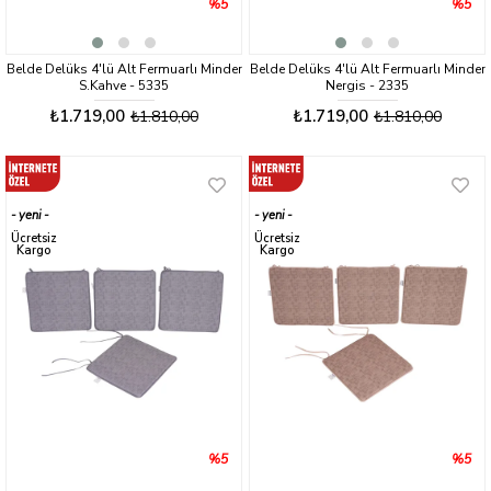
%5
%5
Belde Delüks 4'lü Alt Fermuarlı Minder
Belde Delüks 4'lü Alt Fermuarlı Minder
S.Kahve - 5335
Nergis - 2335
₺1.719,00
₺1.719,00
₺1.810,00
₺1.810,00
yeni
yeni
ürün
ürün
Ücretsiz
Ücretsiz
Kargo
Kargo
%5
%5