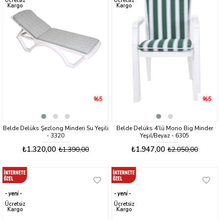
Ücretsiz
Ücretsiz
Kargo
Kargo
%5
%5
Belde Delüks Şezlong Minderi Su Yeşili
Belde Delüks 4'lü Mono Big Minder
- 3320
Yeşil/Beyaz - 6305
₺1.320,00
₺1.947,00
₺1.390,00
₺2.050,00
yeni
yeni
ürün
ürün
Ücretsiz
Ücretsiz
Kargo
Kargo