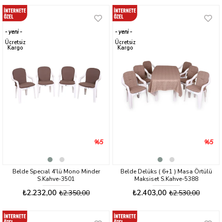
yeni
yeni
ürün
ürün
Ücretsiz
Ücretsiz
Kargo
Kargo
%5
%5
Belde Specıal 4'lü Mono Minder
Belde Delüks ( 6+1 ) Masa Örtülü
S.Kahve-3501
Maksiset S.Kahve-5388
₺2.232,00
₺2.403,00
₺2.350,00
₺2.530,00