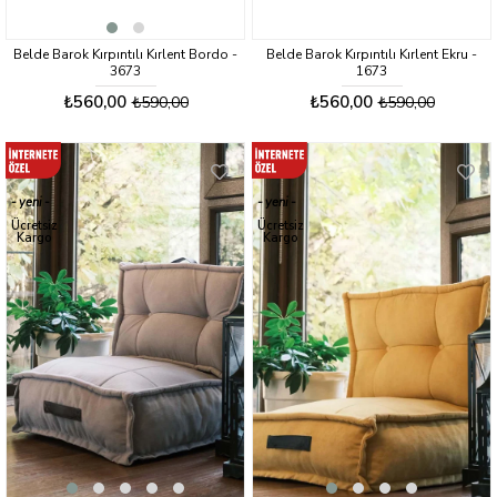
Belde Barok Kırpıntılı Kırlent Bordo -
Belde Barok Kırpıntılı Kırlent Ekru -
3673
1673
₺560,00
₺560,00
₺590,00
₺590,00
yeni
yeni
ürün
ürün
Ücretsiz
Ücretsiz
Kargo
Kargo