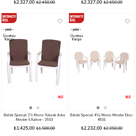
₺2.327,00
₺2.327,00
₺2.450,00
₺2.450,00
yeni
yeni
ürün
ürün
Ücretsiz
Ücretsiz
Kargo
Kargo
%5
%5
Belde Specıal 2'li Mono Yüksek Arka
Belde Specıal 4'lü Mono Minder Ekru-
Minder S.Kahve - 3503
4501
₺1.425,00
₺2.232,00
₺1.500,00
₺2.350,00