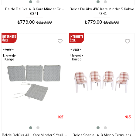
Belde Delüks 4'lü Kare Minder Gri -
Belde Delüks 4'lü Kare Minder S.Kahve
6341
-4341
₺779,00
₺779,00
₺820,00
₺820,00
yeni
yeni
ürün
ürün
Ücretsiz
Ücretsiz
Kargo
Kargo
%5
%5
Belde Delüks 4'lü Kare Minder S.Yeşili -
Belde Specıal 4'lü Mono Fermuarlı