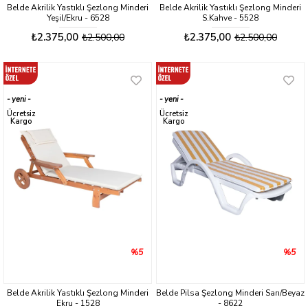
Belde Akrilik Yastıklı Şezlong Minderi
Belde Akrilik Yastıklı Şezlong Minderi
Yeşil/Ekru - 6528
S.Kahve - 5528
₺2.375,00
₺2.375,00
₺2.500,00
₺2.500,00
yeni
yeni
ürün
ürün
Ücretsiz
Ücretsiz
Kargo
Kargo
%5
%5
Belde Akrilik Yastıklı Şezlong Minderi
Belde Pilsa Şezlong Minderi Sarı/Beyaz
Ekru - 1528
- 8622