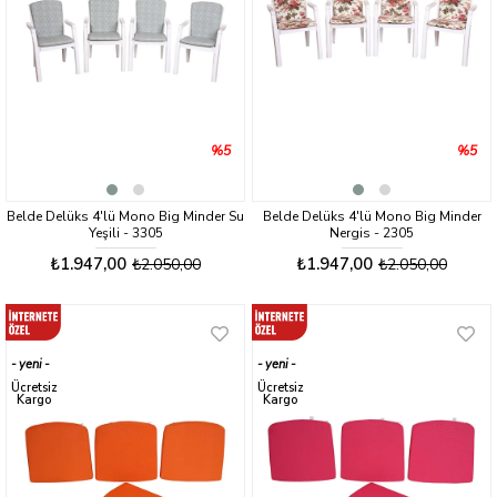
%5
%5
Belde Delüks 4'lü Mono Big Minder Su
Belde Delüks 4'lü Mono Big Minder
Yeşili - 3305
Nergis - 2305
₺1.947,00
₺1.947,00
₺2.050,00
₺2.050,00
yeni
yeni
ürün
ürün
Ücretsiz
Ücretsiz
Kargo
Kargo