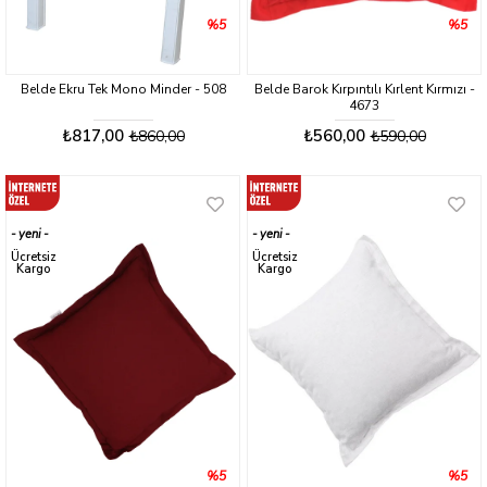
%5
%5
Belde Ekru Tek Mono Minder - 508
Belde Barok Kırpıntılı Kırlent Kırmızı -
4673
₺817,00
₺560,00
₺860,00
₺590,00
yeni
yeni
ürün
ürün
Ücretsiz
Ücretsiz
Kargo
Kargo
%5
%5