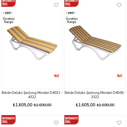
yeni
yeni
ürün
ürün
Ücretsiz
Ücretsiz
Kargo
Kargo
%5
%5
Belde Delüks Şezlong Minderi D4011 -
Belde Delüks Şezlong Minderi D4506 -
4322
3322
₺1.605,00
₺1.605,00
₺1.690,00
₺1.690,00