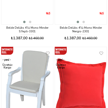
%5
%5
Belde Delüks 4'lü Mono Minder
Belde Delüks 4'lü Mono Minder
S.Yeşili-3301
Nergis-2301
₺1.387,00
₺1.387,00
₺1.460,00
₺1.460,00
yeni
yeni
ürün
ürün
Ücretsiz
Ücretsiz
Kargo
Kargo