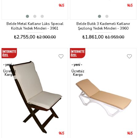
%5
%5
Belde Metal Katlanır Lüks Specıal
Belde Butik 3 Kademeli Katlanır
Koltuk Yedek Minderi - 3961
Şezlong Yedek Minderi - 3960
₺2.755,00
₺1.861,00
₺2.900,00
₺1.959,00
yeni
yeni
ürün
ürün
Ücretsiz
Ücretsiz
Kargo
Kargo
%5
%5