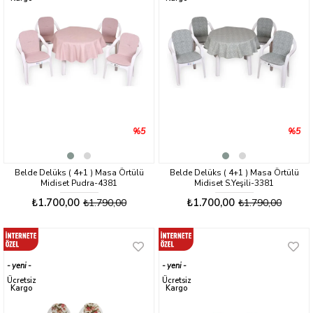
%5
%5
Belde Delüks ( 4+1 ) Masa Örtülü
Belde Delüks ( 4+1 ) Masa Örtülü
Midiset Pudra-4381
Midiset S.Yeşili-3381
₺1.700,00
₺1.700,00
₺1.790,00
₺1.790,00
yeni
yeni
ürün
ürün
Ücretsiz
Ücretsiz
Kargo
Kargo