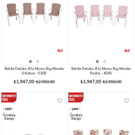
%5
%5
Belde Delüks 4'lü Mono Big Minder
Belde Delüks 4'lü Mono Big Minder
S.Kahve - 5305
Pudra - 4305
₺1.947,00
₺1.947,00
₺2.050,00
₺2.050,00
yeni
yeni
ürün
ürün
Ücretsiz
Ücretsiz
Kargo
Kargo