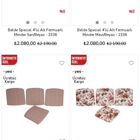
%5
%5
Belde Specıal 4'lü Alt Fermuarlı
Belde Specıal 4'lü Alt Fermuarlı
Minder Sarı/Beyaz - 3336
Minder Mavi/Beyaz - 2336
₺2.080,00
₺2.080,00
₺2.190,00
₺2.190,00
yeni
yeni
ürün
ürün
Ücretsiz
Ücretsiz
Kargo
Kargo