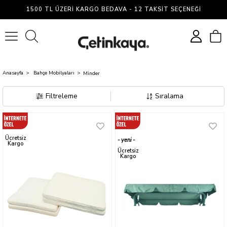
Minder
1500 TL ÜZERI KARGO BEDAVA - 12 TAKSIT SEÇENEĞI
0
Anasayfa
Bahçe Mobilyaları
Minder
Filtreleme
Sıralama
Ücretsiz
yeni
Kargo
ürün
Ücretsiz
Kargo