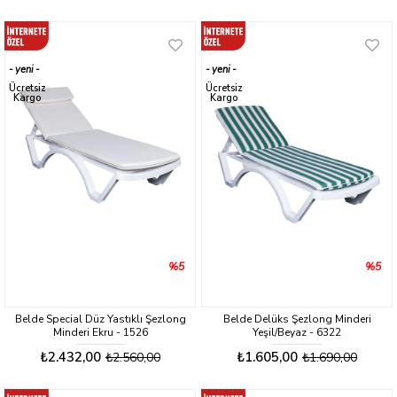
yeni
yeni
ürün
ürün
Ücretsiz
Ücretsiz
Kargo
Kargo
%5
%5
Belde Special Düz Yastıklı Şezlong
Belde Delüks Şezlong Minderi
Minderi Ekru - 1526
Yeşil/Beyaz - 6322
₺2.432,00
₺1.605,00
₺2.560,00
₺1.690,00