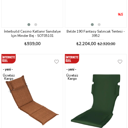
%5
İnterbuild Casino Katlanır Sandalye
Belde 190 Fantasy Salıncak Tentesi -
Için Minder Bej - SOT05101
3952
₺939,00
₺2.204,00
₺2.320,00
yeni
yeni
ürün
ürün
Ücretsiz
Ücretsiz
Kargo
Kargo