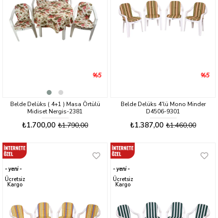
%5
%5
Belde Delüks ( 4+1 ) Masa Örtülü
Belde Delüks 4'lü Mono Minder
Midiset Nergis-2381
D4506-9301
₺1.700,00
₺1.387,00
₺1.790,00
₺1.460,00
yeni
yeni
ürün
ürün
Ücretsiz
Ücretsiz
Kargo
Kargo