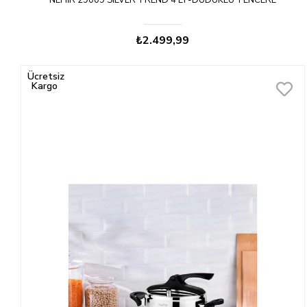
NEHIR 29009 SILVER TREND 4 LT-DÜDÜKLÜ TENCERE
₺2.499,99
Ücretsiz
Kargo