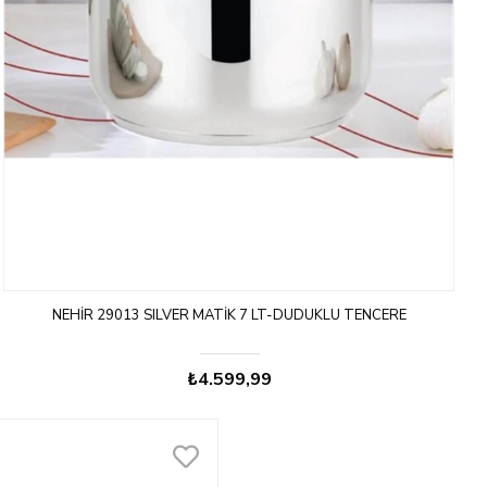
NEHIR 29013 SILVER MATIK 7 LT-DÜDÜKLÜ TENCERE
₺4.599,99