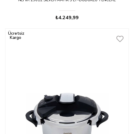
NEHIR 29012 SILVER MATIK 5 LT-DÜDÜKLÜ TENCERE
₺4.249,99
Ücretsiz
Kargo