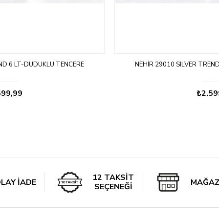
END 6 LT-DÜDÜKLÜ TENCERE
NEHIR 29010 SILVER TREN
599,99
₺2.59
12 TAKSİT
LAY İADE
MAĞAZ
SEÇENEĞİ