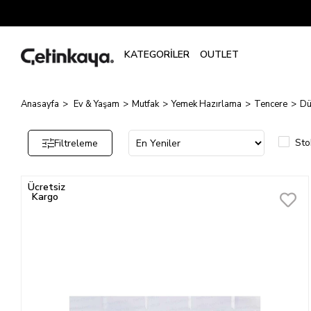
Düdüklü
Tencere
Anasayfa
Ev & Yaşam
Mutfak
Yemek Hazırlama
Tencere
Dü
Sto
Filtreleme
Ücretsiz
Kargo