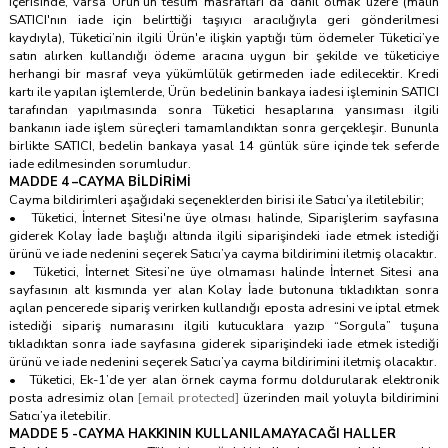
içerisinde, varsa Ürün'ün teslim masrafları da dahil olmak üzere (malın
SATICI'nın iade için belirttiği taşıyıcı aracılığıyla geri gönderilmesi
kaydıyla), Tüketici’nin ilgili Ürün'e ilişkin yaptığı tüm ödemeler Tüketici’ye
satın alırken kullandığı ödeme aracına uygun bir şekilde ve tüketiciye
herhangi bir masraf veya yükümlülük getirmeden iade edilecektir. Kredi
kartı ile yapılan işlemlerde, Ürün bedelinin bankaya iadesi işleminin SATICI
tarafından yapılmasında sonra Tüketici hesaplarına yansıması ilgili
bankanın iade işlem süreçleri tamamlandıktan sonra gerçekleşir. Bununla
birlikte SATICI, bedelin bankaya yasal 14 günlük süre içinde tek seferde
iade edilmesinden sorumludur.
MADDE 4 –CAYMA BİLDİRİMİ
Cayma bildirimleri aşağıdaki seçeneklerden birisi ile Satıcı’ya iletilebilir;
• Tüketici, İnternet Sitesi'ne üye olması halinde, Siparişlerim sayfasına
giderek Kolay İade başlığı altında ilgili siparişindeki iade etmek istediği
ürünü ve iade nedenini seçerek Satıcı’ya cayma bildirimini iletmiş olacaktır.
• Tüketici, İnternet Sitesi’ne üye olmaması halinde İnternet Sitesi ana
sayfasının alt kısmında yer alan Kolay İade butonuna tıkladıktan sonra
açılan pencerede sipariş verirken kullandığı eposta adresini ve iptal etmek
istediği sipariş numarasını ilgili kutucuklara yazıp “Sorgula” tuşuna
tıkladıktan sonra iade sayfasına giderek siparişindeki iade etmek istediği
ürünü ve iade nedenini seçerek Satıcı’ya cayma bildirimini iletmiş olacaktır.
• Tüketici, Ek-1’de yer alan örnek cayma formu doldurularak elektronik
posta adresimiz olan
[email protected]
üzerinden mail yoluyla bildirimini
Satıcı’ya iletebilir.
MADDE 5 -CAYMA HAKKININ KULLANILAMAYACAĞI HALLER