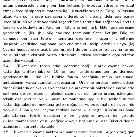
açılan pencerede sipariş verirken kullandığı e-posta adresini ve iptal
etmek istediği sipariş numarasını ilgili kutucuklara yazıp “Sorgula” tuşuna
tıkladıktan sonra iade sayfasına giderek ilgili siparişindeki iade etmek
istediği ürünü ve iade nedenini seçerek Satıcı tarafından sağlanan Ücretsiz
İade kargo koduyla ürün/ürünlerin fatura örneği ile birlikte iade adresine
gönderebilir. (iii) İşbu bilgilendirme formunun Satıcı İletişim Bilgileri
kısmında yer alan telefon numarası üzerinden müşteri hizmetlerine
ulaşarak kendisine sağlanan yönlendirmeleri takip edebilir veya (iv)
Cayma hususundaki açık bildirimi, Ek-1’de yer alan örnek cayma formu
doldurularak elektronik posta adresimiz, iletişim adresimiz veya telefon
üzerinden yapılabilir.
3.4. Tüketici’nin, tercih ettiği yönteme bağlı olarak cayma hakkını
kullandığı tarihten itibaren 10 (on) gün içinde ürünü geri göndermesi
gerekmektedir. Ürün ile birlikte fatura örneğinin, malın kutusunun,
ambalajının, varsa standart aksesuarları, Ürün ile birlikte hediye edilen
diğer ürünlerin de eksiksiz ve hasarsız olarak tek bir pakete konularak iade
edilmesi gerekmektedir. Tüketici, cayma süresi içinde ürünü, işleyişine,
teknik özelliklerine ve kullanım talimatlarına uygun bir şekilde mutad
kullandığı takdirde meydana gelen değişiklik ve bozulmalardan sorumlu
değildir. Buna göre, cayma tarihine kadar ki süreçte Ürün'ün kullanım
talimatlarına, teknik özelliklerine ve işleyişine uygun bir şekilde
kullanılmamasından ötürü değişiklik veya bozulma olursa Tüketici değer
azalışından sorumlu olacaktır.
3.5. Tüketicinin cayma hakkını kullanmasından itibaren 14 (on dört) gün