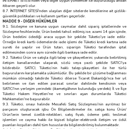
İNTERNET SİTESİ'nden veya diğer uygun yöntemler ile duyurulduğu andan
itibaren geçerli olur.
8.7. İNTERNET SİTESİ'nden ulaşılan diğer sitelerde kendilerine ait gizlilik-
güvenlik politikaları ve kullanım şartları geçerlidir.
MADDE 9 - DİĞER HÜKÜMLER
9.1. Sözleşme ve kanuna uygun caymalar dahil sipariş iptallerinde ve
Sözleşme fesihlerinde, Ürün bedeli tahsil edilmiş ise, azami 14 gün içinde,
Ürün bedelini ödediği araca uygun bir şekilde Tüketici'ye iade edilir.
Örneğin kredi kartlı ödemelerde iade işlemi de Tüketici kredi kartına iade
sureti ile yapılır ve Ürün tutarı, siparişin Tüketici tarafından iptal
edilmesinden sonra aynı sürede ilgili bankaya iade edilir.
9.2. Tüketici Ürün ve satışla ilgili talep ve şikayetlerini, yukarıda belirtilmiş
iletişim kanallarından ulaşarak, sözlü veya yazılı şekilde SATICI'ya
bildirebilir. SATICI, Tüketici’nin haklı talep-şikayetleri ile her türlü
başvurularını karşılamakla yükümlüdür. Bu şekilde bir çözüme bağlanması
mümkün olmadığı takdirde Tüketici dilerse Ticaret Bakanlığı'nca her yıl
belirlenen ve ilan edilen parasal sınırlar dahilinde kendisinin veya
SATICI'nın yerleşim yerindeki (ikametgâhının bulunduğu yerdeki) İl ve İlçe
Tüketici Hakem Heyetleri'ne ve sınırları aşan durumlarda Tüketici
Mahkemeleri'ne başvurabilir.
9.3. Tüketici, onayı halinde Mesafeli Satış Sözleşmesi'nin ayrılmaz bir
parçasını oluşturacak işbu Ön Bilgilendirmeler ile, satışa konu Ürün/
Ürün'lerin temel özellik-nitelikleri, satış fiyatı, ödeme şekli, teslimat
işlemleri ve cayma hakkı ile kişisel bilgiler-elektronik iletişim ve ödül
puanları koşulları dahil tüm hususlarda bilgilendirilmiş bulunmaktadır.