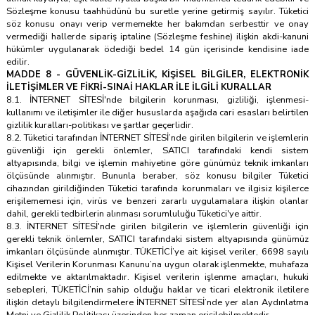
Sözleşme konusu taahhüdünü bu suretle yerine getirmiş sayılır. Tüketici
söz konusu onayı verip vermemekte her bakımdan serbesttir ve onay
vermediği hallerde sipariş iptaline (Sözleşme feshine) ilişkin akdi-kanuni
hükümler uygulanarak ödediği bedel 14 gün içerisinde kendisine iade
edilir.
MADDE 8 - GÜVENLİK-GİZLİLİK, KİŞİSEL BİLGİLER, ELEKTRONİK
İLETİŞİMLER VE FİKRİ-SINAİ HAKLAR İLE İLGİLİ KURALLAR
8.1. İNTERNET SİTESİ'nde bilgilerin korunması, gizliliği, işlenmesi-
kullanımı ve iletişimler ile diğer hususlarda aşağıda cari esasları belirtilen
gizlilik kuralları-politikası ve şartlar geçerlidir.
8.2. Tüketici tarafından İNTERNET SİTESİ’nde girilen bilgilerin ve işlemlerin
güvenliği için gerekli önlemler, SATICI tarafındaki kendi sistem
altyapısında, bilgi ve işlemin mahiyetine göre günümüz teknik imkanları
ölçüsünde alınmıştır. Bununla beraber, söz konusu bilgiler Tüketici
cihazından girildiğinden Tüketici tarafında korunmaları ve ilgisiz kişilerce
erişilememesi için, virüs ve benzeri zararlı uygulamalara ilişkin olanlar
dahil, gerekli tedbirlerin alınması sorumluluğu Tüketici'ye aittir.
8.3. İNTERNET SİTESİ'nde girilen bilgilerin ve işlemlerin güvenliği için
gerekli teknik önlemler, SATICI tarafındaki sistem altyapısında günümüz
imkanları ölçüsünde alınmıştır. TÜKETİCİ’ye ait kişisel veriler, 6698 sayılı
Kişisel Verilerin Korunması Kanunu’na uygun olarak işlenmekte, muhafaza
edilmekte ve aktarılmaktadır. Kişisel verilerin işlenme amaçları, hukuki
sebepleri, TÜKETİCİ’nin sahip olduğu haklar ve ticari elektronik iletilere
ilişkin detaylı bilgilendirmelere İNTERNET SİTESİ’nde yer alan Aydınlatma
Metni ve Gizlilik Politikası üzerinden her zaman erişilebilmektedir.