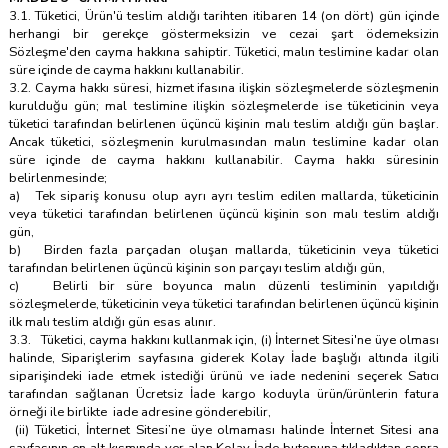
3.1. Tüketici, Ürün'ü teslim aldığı tarihten itibaren 14 (on dört) gün içinde
herhangi bir gerekçe göstermeksizin ve cezai şart ödemeksizin
Sözleşme'den cayma hakkına sahiptir. Tüketici, malın teslimine kadar olan
süre içinde de cayma hakkını kullanabilir.
3.2. Cayma hakkı süresi, hizmet ifasına ilişkin sözleşmelerde sözleşmenin
kurulduğu gün; mal teslimine ilişkin sözleşmelerde ise tüketicinin veya
tüketici tarafından belirlenen üçüncü kişinin malı teslim aldığı gün başlar.
Ancak tüketici, sözleşmenin kurulmasından malın teslimine kadar olan
süre içinde de cayma hakkını kullanabilir. Cayma hakkı süresinin
belirlenmesinde;
a) Tek sipariş konusu olup ayrı ayrı teslim edilen mallarda, tüketicinin
veya tüketici tarafından belirlenen üçüncü kişinin son malı teslim aldığı
gün,
b) Birden fazla parçadan oluşan mallarda, tüketicinin veya tüketici
tarafından belirlenen üçüncü kişinin son parçayı teslim aldığı gün,
c) Belirli bir süre boyunca malın düzenli tesliminin yapıldığı
sözleşmelerde, tüketicinin veya tüketici tarafından belirlenen üçüncü kişinin
ilk malı teslim aldığı gün esas alınır.
3.3. Tüketici, cayma hakkını kullanmak için, (i) İnternet Sitesi'ne üye olması
halinde, Siparişlerim sayfasına giderek Kolay İade başlığı altında ilgili
siparişindeki iade etmek istediği ürünü ve iade nedenini seçerek Satıcı
tarafından sağlanan Ücretsiz İade kargo koduyla ürün/ürünlerin fatura
örneği ile birlikte iade adresine gönderebilir,
(ii) Tüketici, İnternet Sitesi’ne üye olmaması halinde İnternet Sitesi ana
sayfasının en alt kısmında yer alan Kolay İade butonuna tıkladıktan sonra