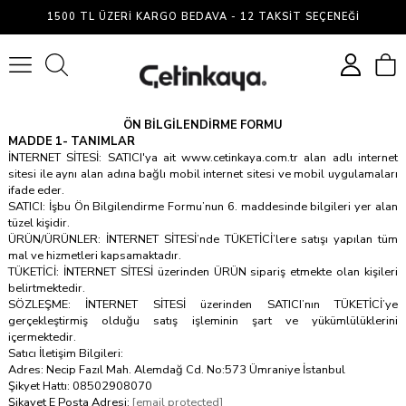
1500 TL ÜZERI KARGO BEDAVA - 12 TAKSIT SEÇENEĞI
0
ÖN BİLGİLENDİRME FORMU
MADDE 1- TANIMLAR
İNTERNET SİTESİ: SATICI'ya ait www.cetinkaya.com.tr alan adlı internet
sitesi ile aynı alan adına bağlı mobil internet sitesi ve mobil uygulamaları
ifade eder.
SATICI: İşbu Ön Bilgilendirme Formu’nun 6. maddesinde bilgileri yer alan
tüzel kişidir.
ÜRÜN/ÜRÜNLER: İNTERNET SİTESİ’nde TÜKETİCİ’lere satışı yapılan tüm
mal ve hizmetleri kapsamaktadır.
TÜKETİCİ: İNTERNET SİTESİ üzerinden ÜRÜN sipariş etmekte olan kişileri
belirtmektedir.
SÖZLEŞME: İNTERNET SİTESİ üzerinden SATICI’nın TÜKETİCİ’ye
gerçekleştirmiş olduğu satış işleminin şart ve yükümlülüklerini
içermektedir.
Satıcı İletişim Bilgileri:
Adres: Necip Fazıl Mah. Alemdağ Cd. No:573 Ümraniye İstanbul
Şikyet Hattı: 08502908070
Şikayet E Posta Adresi:
[email protected]