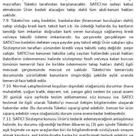
masrafları Tüketici tarafından karşılanacaktır. SATICI’nın iadeyi kabul
etmeksizin Ürün bedeli alacağını takip dahil tüm akdi-kanuni hakları
saklıdır.
7.9. Tüketici'nın satış bedelini, bankalardan (finansman kuruluşları dahil)
sahip olduğu kredi kartı, taksit kart v.b. ile ödediği hallerde, bu kartların
tanıdığı tüm imkanlar doğrudan kartı veren kuruluşça sağlanmış kredi
ve/veya taksitli ödeme imkanlarıdır; bu çerçevede gerçekleşen ve
SATICI’nın bedelini defaten veya peyder pey tahsil ettiği Ürün satışları işbu
Sözleşme’nin tarafları yönünden kredili veya taksitli satış değildir, peşin
satıştır. SATICI’nın kanunen taksitle satış sayılan hallerdeki yasal hakları
(taksitlerin ödenmemesi halinde sözleşmeyi fesih ve/veya kalan borcun
tümünün temerrüt faizi ile birlikte ödenmesini talep hakları dahil) ilgili
mevzuat çerçevesinde mevcut ve saklıdır. Tüketici'nin temerrüdü
durumunda yürürlükteki kanunların öngördüğü şekilde aylık oranda
temerrüt faizi tatbik edilir.
7.10. Normal satış/teslimat koşulları dışındaki olağanüstü durumlar (hava
muhalefeti, yoğun trafik, deprem, sel, yangın gibi) nedeni ile yasal azami
30 günlük süre zarfında teslim edilememesi söz konusu ise, SATICI
teslimat ile ilgili olarak Tüketici'yi mevcut iletişim bilgilerinden ulaşarak
haberdar eder. Bu durumda Tüketici siparişi iptal edebilir, benzer bir ürün
sipariş edebilir veya olağanüstü durum sona erene kadar bekleyebilir.
7.11. SATICI Sözleşme konusu Ürün'ü tedarik edemeyeceğinin anlaşılması
halinde, bu durumu öğrendiği tarihten itibaren üç (3) gün içinde Tüketici'yi
açık biçimde ve aynı araçlardan biri ile bilgilendirerek sözlü/yazılı onayını
almak kaydıyla, eşit kalite-fiyatta başka bir mal/hizmeti tedarik edebilir ve