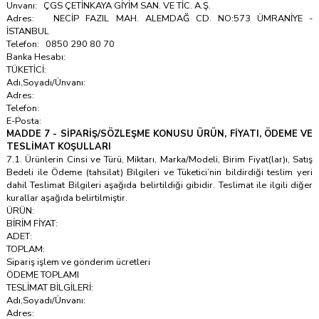
Unvanı: ÇGS ÇETİNKAYA GİYİM SAN. VE TİC. A.Ş.
Adres: NECİP FAZIL MAH. ALEMDAĞ CD. NO:573 ÜMRANİYE -
İSTANBUL
Telefon: 0850 290 80 70
Banka Hesabı:
TÜKETİCİ:
Adı,Soyadı/Ünvanı:
Adres:
Telefon:
E-Posta:
MADDE 7 - SİPARİŞ/SÖZLEŞME KONUSU ÜRÜN, FİYATI, ÖDEME VE
TESLİMAT KOŞULLARI
7.1. Ürünlerin Cinsi ve Türü, Miktarı, Marka/Modeli, Birim Fiyat(lar)ı, Satış
Bedeli ile Ödeme (tahsilat) Bilgileri ve Tüketici’nin bildirdiği teslim yeri
dahil Teslimat Bilgileri aşağıda belirtildiği gibidir. Teslimat ile ilgili diğer
kurallar aşağıda belirtilmiştir.
ÜRÜN:
BİRİM FİYAT:
ADET:
TOPLAM:
Sipariş işlem ve gönderim ücretleri
ÖDEME TOPLAMI
TESLİMAT BİLGİLERİ:
Adı,Soyadı/Ünvanı:
Adres: