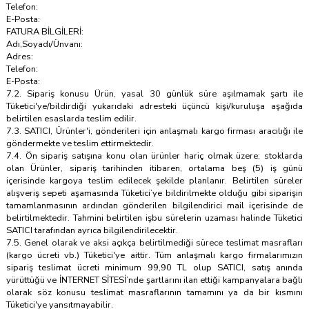
Telefon:
E-Posta:
FATURA BİLGİLERİ:
Adı,Soyadı/Ünvanı:
Adres:
Telefon:
E-Posta:
7.2. Sipariş konusu Ürün, yasal 30 günlük süre aşılmamak şartı ile
Tüketici'ye/bildirdiği yukarıdaki adresteki üçüncü kişi/kuruluşa aşağıda
belirtilen esaslarda teslim edilir.
7.3. SATICI, Ürünler'i, gönderileri için anlaşmalı kargo firması aracılığı ile
göndermekte ve teslim ettirmektedir.
7.4. Ön sipariş satışına konu olan ürünler hariç olmak üzere; stoklarda
olan Ürünler, sipariş tarihinden itibaren, ortalama beş (5) iş günü
içerisinde kargoya teslim edilecek şekilde planlanır. Belirtilen süreler
alışveriş sepeti aşamasında Tüketici’ye bildirilmekte olduğu gibi siparişin
tamamlanmasının ardından gönderilen bilgilendirici mail içerisinde de
belirtilmektedir. Tahmini belirtilen işbu sürelerin uzaması halinde Tüketici
SATICI tarafından ayrıca bilgilendirilecektir.
7.5. Genel olarak ve aksi açıkça belirtilmediği sürece teslimat masrafları
(kargo ücreti vb.) Tüketici'ye aittir. Tüm anlaşmalı kargo firmalarımızın
sipariş teslimat ücreti minimum 99,90 TL olup SATICI, satış anında
yürüttüğü ve İNTERNET SİTESİ’nde şartlarını ilan ettiği kampanyalara bağlı
olarak söz konusu teslimat masraflarının tamamını ya da bir kısmını
Tüketici'ye yansıtmayabilir.