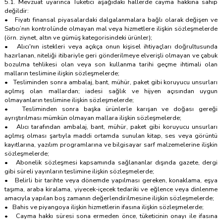
5.1. Mevzuat uyarınca Tüketici aşağıdaki hallerde cayma hakkına sahip
değildir:
• Fiyatı finansal piyasalardaki dalgalanmalara bağlı olarak değişen ve
Satıcı’nın kontrolünde olmayan mal veya hizmetlere ilişkin sözleşmelerde
(örn. ziynet, altın ve gümüş kategorisindeki ürünler);
• Alıcı'nın istekleri veya açıkça onun kişisel ihtiyaçları doğrultusunda
hazırlanan, niteliği itibariyle geri gönderilmeye elverişli olmayan ve çabuk
bozulma tehlikesi olan veya son kullanma tarihi geçme ihtimali olan
malların teslimine ilişkin sözleşmelerde;
• Tesliminden sonra ambalaj, bant, mühür, paket gibi koruyucu unsurları
açılmış olan mallardan; iadesi sağlık ve hijyen açısından uygun
olmayanların teslimine ilişkin sözleşmelerde;
• Tesliminden sonra başka ürünlerle karışan ve doğası gereği
ayrıştırılması mümkün olmayan mallara ilişkin sözleşmelerde;
• Alıcı tarafından ambalaj, bant, mühür, paket gibi koruyucu unsurları
açılmış olması şartıyla maddi ortamda sunulan kitap, ses veya görüntü
kayıtlarına, yazılım programlarına ve bilgisayar sarf malzemelerine ilişkin
sözleşmelerde;
• Abonelik sözleşmesi kapsamında sağlananlar dışında gazete, dergi
gibi süreli yayınların teslimine ilişkin sözleşmelerde;
• Belirli bir tarihte veya dönemde yapılması gereken, konaklama, eşya
taşıma, araba kiralama, yiyecek-içecek tedariki ve eğlence veya dinlenme
amacıyla yapılan boş zamanın değerlendirilmesine ilişkin sözleşmelerde;
• Bahis ve piyangoya ilişkin hizmetlerin ifasına ilişkin sözleşmelerde;
• Cayma hakkı süresi sona ermeden önce, tüketicinin onayı ile ifasına