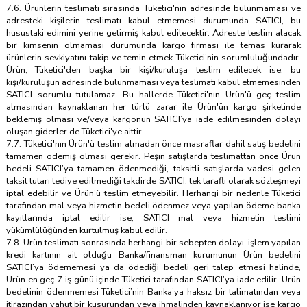
7.6. Ürünlerin teslimatı sırasında Tüketici'nin adresinde bulunmaması ve
adresteki kişilerin teslimatı kabul etmemesi durumunda SATICI, bu
husustaki edimini yerine getirmiş kabul edilecektir. Adreste teslim alacak
bir kimsenin olmaması durumunda kargo firması ile temas kurarak
ürünlerin sevkiyatını takip ve temin etmek Tüketici'nin sorumluluğundadır.
Ürün, Tüketici'den başka bir kişi/kuruluşa teslim edilecek ise, bu
kişi/kuruluşun adresinde bulunmaması veya teslimatı kabul etmemesinden
SATICI sorumlu tutulamaz. Bu hallerde Tüketici'nın Ürün'ü geç teslim
almasından kaynaklanan her türlü zarar ile Ürün'ün kargo şirketinde
beklemiş olması ve/veya kargonun SATICI’ya iade edilmesinden dolayı
oluşan giderler de Tüketici'ye aittir.
7.7. Tüketici'nın Ürün'ü teslim almadan önce masraflar dahil satış bedelini
tamamen ödemiş olması gerekir. Peşin satışlarda teslimattan önce Ürün
bedeli SATICI’ya tamamen ödenmediği, taksitli satışlarda vadesi gelen
taksit tutarı tediye edilmediği takdirde SATICI, tek taraflı olarak sözleşmeyi
iptal edebilir ve Ürün'ü teslim etmeyebilir. Herhangi bir nedenle Tüketici
tarafından mal veya hizmetin bedeli ödenmez veya yapılan ödeme banka
kayıtlarında iptal edilir ise, SATICI mal veya hizmetin teslimi
yükümlülüğünden kurtulmuş kabul edilir.
7.8. Ürün teslimatı sonrasında herhangi bir sebepten dolayı, işlem yapılan
kredi kartının ait olduğu Banka/finansman kurumunun Ürün bedelini
SATICI’ya ödememesi ya da ödediği bedeli geri talep etmesi halinde,
Ürün en geç 7 iş günü içinde Tüketici tarafından SATICI’ya iade edilir. Ürün
bedelinin ödenmemesi Tüketici’nin Banka'ya haksız bir talimatından veya
itirazından yahut bir kusurundan veya ihmalinden kaynaklanıyor ise kargo