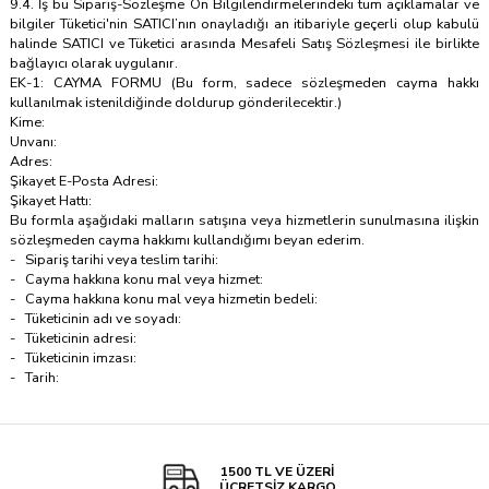
9.4. İş bu Sipariş-Sözleşme Ön Bilgilendirmelerindeki tüm açıklamalar ve
bilgiler Tüketici'nin SATICI’nın onayladığı an itibariyle geçerli olup kabulü
halinde SATICI ve Tüketici arasında Mesafeli Satış Sözleşmesi ile birlikte
bağlayıcı olarak uygulanır.
EK-1: CAYMA FORMU (Bu form, sadece sözleşmeden cayma hakkı
kullanılmak istenildiğinde doldurup gönderilecektir.)
Kime:
Unvanı:
Adres:
Şikayet E-Posta Adresi:
Şikayet Hattı:
Bu formla aşağıdaki malların satışına veya hizmetlerin sunulmasına ilişkin
sözleşmeden cayma hakkımı kullandığımı beyan ederim.
- Sipariş tarihi veya teslim tarihi:
- Cayma hakkına konu mal veya hizmet:
- Cayma hakkına konu mal veya hizmetin bedeli:
- Tüketicinin adı ve soyadı:
- Tüketicinin adresi:
- Tüketicinin imzası:
- Tarih:
1500 TL VE ÜZERİ
ÜCRETSİZ KARGO