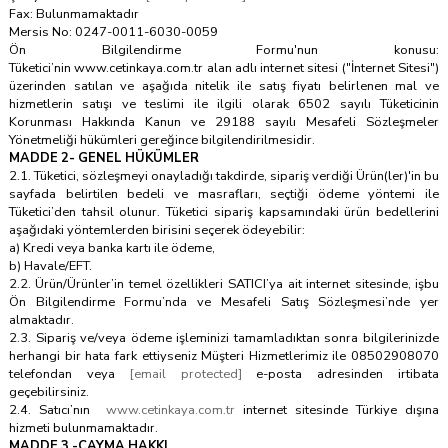
Fax: Bulunmamaktadır
Mersis No: 0247-0011-6030-0059
Ön Bilgilendirme Formu'nun konusu:
Tüketici’nin www.cetinkaya.com.tr alan adlı internet sitesi ("İnternet Sitesi")
üzerinden satılan ve aşağıda nitelik ile satış fiyatı belirlenen mal ve
hizmetlerin satışı ve teslimi ile ilgili olarak 6502 sayılı Tüketicinin
Korunması Hakkında Kanun ve 29188 sayılı Mesafeli Sözleşmeler
Yönetmeliği hükümleri gereğince bilgilendirilmesidir.
MADDE 2- GENEL HÜKÜMLER
2.1. Tüketici, sözleşmeyi onayladığı takdirde, sipariş verdiği Ürün(ler)'in bu
sayfada belirtilen bedeli ve masrafları, seçtiği ödeme yöntemi ile
Tüketici’den tahsil olunur. Tüketici sipariş kapsamındaki ürün bedellerini
aşağıdaki yöntemlerden birisini seçerek ödeyebilir:
a) Kredi veya banka kartı ile ödeme,
b) Havale/EFT.
2.2. Ürün/Ürünler’in temel özellikleri SATICI’ya ait internet sitesinde, işbu
Ön Bilgilendirme Formu’nda ve Mesafeli Satış Sözleşmesi’nde yer
almaktadır.
2.3. Sipariş ve/veya ödeme işleminizi tamamladıktan sonra bilgilerinizde
herhangi bir hata fark ettiyseniz Müşteri Hizmetlerimiz ile 08502908070
telefondan veya
[email protected]
e-posta adresinden irtibata
geçebilirsiniz.
2.4. Satıcı’nın
www.cetinkaya.com.tr
internet sitesinde Türkiye dışına
hizmeti bulunmamaktadır.
MADDE 3 -CAYMA HAKKI