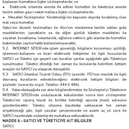
başlanan hizmetlere ilişkin sözleşmelerde; ve
• Elektronik ortamda anında ifa edilen hizmetler ile tüketiciye anında
teslim edilen gayri nakdi mallara ilişkin sözleşmelerde,
• Mesafeli Sözleşmeler Yönetmeliği’nin kapsamı dışında bırakılmış olan
mal veya hizmetler
Satıcı’nın düzenli teslimatları ile Alıcı'nın meskenine teslim edilen gıda
maddelerinin, içeceklerin ya da diğer günlük tüketim maddeleri ile
seyahat, konaklama, lokantacılık, eğlence sektörü gibi alanlarda hizmetler
bakımından cayma hakkı kullanılamayacaktır.
5.2. İNTERNET SİTESİ’nde işlem güvenliği, bilgilerin korunması, gizliliği,
işlenmesi-kullanımı ve ticari elektronik iletişimler ile ilgili hususlarda
SATICI ve Tüketici için geçerli cari kurallar-şartlar aşağıdaki gibi Tüketiciye
sunulmuştur. Tüketici dilediği her zaman bu konularda belirtilen iletişim
araçları ile SATICI’ya ulaşarak danışabilir.
5.3. SATICI İstanbul Ticaret Odası (İTO) üyesidir, ITO'nun meslek ile ilgili
davranış kurallarını edinebileceğiniz elektronik iletişim bilgileri de
şöyledir: (www.ito.org.tr, Telefon: 444 0 486).
5.4. Yukarıda/aşağıda yer alan bilgilendirmeler ile Sözleşme'yi Tüketicinin
İNTERNET SİTESİ’nde onaylayarak kabulünden sonra tüm sözleşmeler
Tüketici’nin sipariş teyidi ile birlikte belirttiği eposta (mail) adresine
gönderilecektir; Tüketici cihazına kaydedip saklayarak her zaman
erişebileceği gibi, ilgili yasalar çerçevesinde ve azami üç yıl süre ile
SATICI nezdindeki sistemlerde muhafaza edileceklerdir.
MADDE 6 – SATICI VE TÜKETİCİYE AİT BİLGİLER
SATICI: