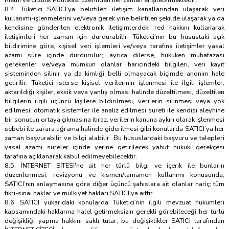
8.4. Tüketici SATICI’ya belirtilen iletişim kanallarından ulaşarak veri
kullanımı-işlenmelerini ve/veya gerek yine belirtilen şekilde ulaşarak ya da
kendisine gönderilen elektronik iletişimlerdeki red hakkını kullanarak
iletişimleri her zaman için durdurabilir. Tüketici'nın bu husustaki açık
bildirimine göre, kişisel veri işlemleri ve/veya tarafına iletişimler yasal
azami süre içinde durdurulur; ayrıca dilerse, hukuken muhafazası
gerekenler ve/veya mümkün olanlar haricindeki bilgileri, veri kayıt
sisteminden silinir ya da kimliği belli olmayacak biçimde anonim hale
getirilir. Tüketici isterse kişisel verilerinin işlenmesi ile ilgili işlemler,
aktarıldığı kişiler, eksik veya yanlış olması halinde düzeltilmesi, düzeltilen
bilgilerin ilgili üçüncü kişilere bildirilmesi, verilerin silinmesi veya yok
edilmesi, otomatik sistemler ile analiz edilmesi sureti ile kendisi aleyhine
bir sonucun ortaya çıkmasına itiraz, verilerin kanuna aykırı olarak işlenmesi
sebebi ile zarara uğrama halinde giderilmesi gibi konularda SATICI’ya her
zaman başvurabilir ve bilgi alabilir. Bu hususlardaki başvuru ve talepleri
yasal azami süreler içinde yerine getirilecek yahut hukuki gerekçesi
tarafına açıklanarak kabul edilmeyebilecektir.
8.5. İNTERNET SİTESİ'ne ait her türlü bilgi ve içerik ile bunların
düzenlenmesi, revizyonu ve kısmen/tamamen kullanımı konusunda;
SATICI’nın anlaşmasına göre diğer üçüncü şahıslara ait olanlar hariç; tüm
fikri-sınai haklar ve mülkiyet hakları SATICI'ya aittir.
8.6. SATICI yukarıdaki konularda Tüketici’nin ilgili mevzuat hükümleri
kapsamındaki haklarına halel getirmeksizin gerekli görebileceği her türlü
değişikliği yapma hakkını saklı tutar; bu değişiklikler SATICI tarafından