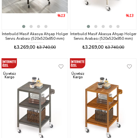
%13
%13
İnterbuild Masif Akasya Ahşap Holger
İnterbuild Masif Akasya Ahşap Holger
Servis Arabası (520x520x850 mm)
Servis Arabası (520x520x850 mm)
Espresso - 674814
Org Beyaz - 674838
₺3.269,00
₺3.269,00
₺3.740,00
₺3.740,00
Ücretsiz
Ücretsiz
Kargo
Kargo