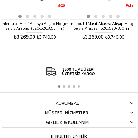
%13
%13
İnterbuild Masif Akasya Ahşap Holger
İnterbuild Masif Akasya Ahşap Holger
Servis Arabası (520x520x850 mm)
Servis Arabası (520x520x850 mm)
Alaca Gri - 674821
Altın Tik -674807
₺3.269,00
₺3.269,00
₺3.740,00
₺3.740,00
1500 TL VE ÜZERİ
ÜCRETSİZ KARGO
KURUMSAL
MÜŞTERİ HİZMETLERİ
GİZLİLİK & KULLANIM
E-BÜLTEN ÜYELİK