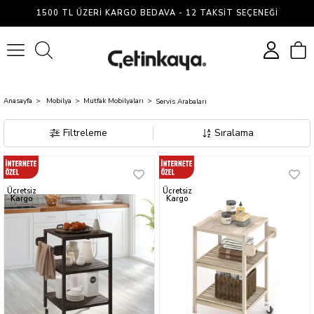
Servis
1500 TL ÜZERI KARGO BEDAVA - 12 TAKSIT SEÇENEĞI
Arabaları
0
Anasayfa
Mobilya
Mutfak Mobilyaları
Servis Arabaları
Filtreleme
Sıralama
Ücretsiz
Ücretsiz
Kargo
Kargo