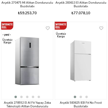
Arçelik 270475 MI Alttan Donduruculu
Arçelik 283613 EI Alttan Donduruculu
Buzdolabı
Buzdolabı
₺59.253,70
₺77.078,10
Ücretsiz
yeni
Kargo
ürün
Ücretsiz
Kargo
Arçelik 278552 EI AI Fit Yapay Zeka
Arçelik 583625 IEB Fit No Frost
Teknolojili Alttan Donduruculu
Buzdolabı