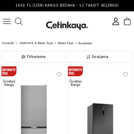
Buzdolabı
1500 TL ÜZERI KARGO BEDAVA - 12 TAKSIT SEÇENEĞI
0
Anasayfa
Elektronik & Beyaz Eşya
Beyaz Eşya
Buzdolabı
Filtreleme
Sıralama
Ücretsiz
Ücretsiz
Kargo
Kargo