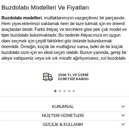
Buzdolabı Modelleri Ve Fiyatları
Buzdolabı modelleri
, mutfaklarımızın vazgeçilmez bir parçasıdır. 
Hem yiyeceklerimizi saklamak hem de taze tutmak için en önemli 
araçlardan biridir. Farklı ihtiyaç ve tercihlere göre pek çok model ve 
tipte buzdolabı bulunmaktadır. Bu nedenle ihtiyacınıza en uygun 
olanı seçmek için çeşitli faktörleri göz önünde bulundurmak 
önemlidir. Örneğin, küçük bir mutfağınız varsa, belki de bir küçük 
buzdolabı sizin için en ideal seçim olabilir. Bunun yanında, geniş bir 
aileye sahipseniz veya sık sık misafir ağırlıyorsanız, xxl buzdolabı 
modelleri ihtiyaçlarınızı karşılayabilir. 
Yeni nesil a+++ buzdolabı fiyatları ve enerji verimliliği sayesinde 
1500 TL VE ÜZERİ
hem bütçenize hem de doğaya katkıda bulunabilirsiniz. Yazımızda, 
ÜCRETSİZ KARGO
farklı buzdolabı modelleri ve fiyatları hakkında detaylı bilgiler 
sunarak, seçim yaparken sizi bilgilendirmeyi hedefliyoruz.
En Çok Tercih Edilen Buzdolabı Modelleri ve 
KURUMSAL
Özellikleri Nelerdir?
MÜŞTERİ HİZMETLERİ
Son yıllarda, buzdolapları hem tasarım hem de enerji verimliliği 
GİZLİLİK & KULLANIM
açısından önemli gelişmeler göstermiştir. Modern tüketiciler, 