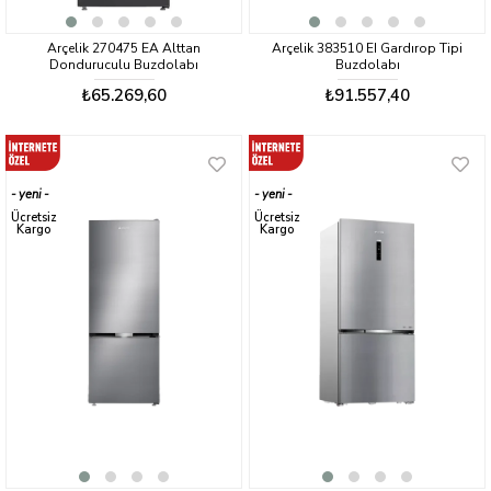
Arçelik 270475 EA Alttan
Arçelik 383510 EI Gardırop Tipi
Donduruculu Buzdolabı
Buzdolabı
₺65.269,60
₺91.557,40
yeni
yeni
ürün
ürün
Ücretsiz
Ücretsiz
Kargo
Kargo