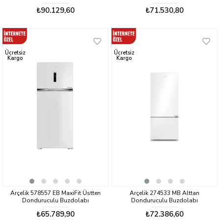
Buzdolabı
₺90.129,60
₺71.530,80
Ücretsiz
Ücretsiz
Kargo
Kargo
Arçelik 578557 EB MaxiFit Üstten
Arçelik 274533 MB Alttan
Donduruculu Buzdolabı
Donduruculu Buzdolabı
₺65.789,90
₺72.386,60