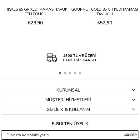
FRISKES 85 GR KEDI MAMASI TAVUK
GOURMET GOLD 85 GR KEDI MAMASI
ETLI POUCH
TAVUKLU
₺29,90
₺52,90
1500 TL VE ÜZERİ
ÜCRETSİZ KARGO
KURUMSAL
MÜŞTERİ HİZMETLERİ
GİZLİLİK & KULLANIM
E-BÜLTEN ÜYELİK
GÖNDER