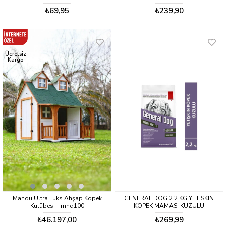
₺69,95
₺239,90
Ücretsiz
Kargo
Mandu Ultra Lüks Ahşap Köpek
GENERAL DOG 2.2 KG YETISKIN
Kulübesi - mnd100
KOPEK MAMASI KUZULU
₺46.197,00
₺269,99