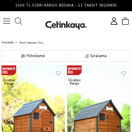
Evcil
1500 TL ÜZERI KARGO BEDAVA - 12 TAKSIT SEÇENEĞI
Hayvan
0
Ürünleri
Anasayfa
Evcil Hayvan Ürünleri
Filtreleme
Sıralama
Ücretsiz
Ücretsiz
Kargo
Kargo