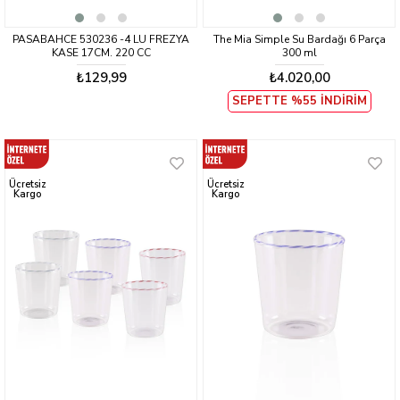
PASABAHCE 530236 -4 LU FREZYA
The Mia Simple Su Bardağı 6 Parça
KASE 17CM. 220 CC
300 ml
₺129,99
₺4.020,00
SEPETTE %55 İNDİRİM
Ücretsiz
Ücretsiz
Kargo
Kargo