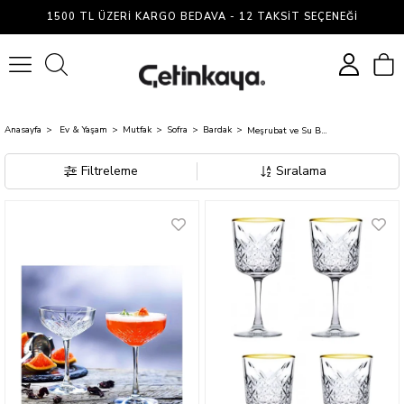
Meşrubat
1500 TL ÜZERI KARGO BEDAVA - 12 TAKSIT SEÇENEĞI
ve
0
Su
Bardakları
Anasayfa
Ev & Yaşam
Mutfak
Sofra
Bardak
Meşrubat ve Su Bardakları
Filtreleme
Sıralama