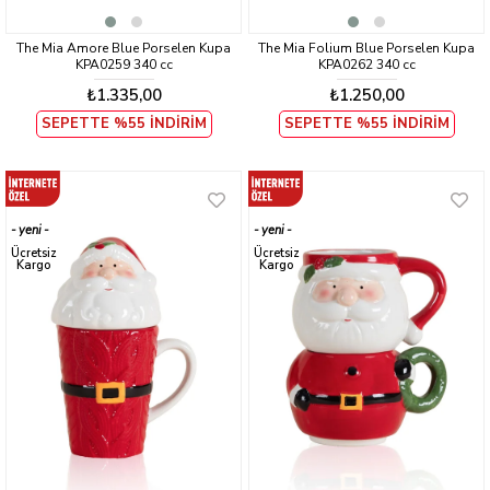
The Mia Amore Blue Porselen Kupa
The Mia Folium Blue Porselen Kupa
KPA0259 340 cc
KPA0262 340 cc
₺1.335,00
₺1.250,00
SEPETTE %55 İNDİRİM
SEPETTE %55 İNDİRİM
yeni
yeni
ürün
ürün
Ücretsiz
Ücretsiz
Kargo
Kargo