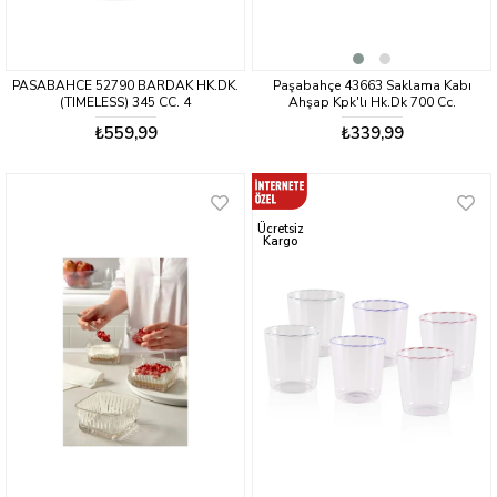
PASABAHCE 52790 BARDAK HK.DK.
Paşabahçe 43663 Saklama Kabı
(TIMELESS) 345 CC. 4
Ahşap Kpk'lı Hk.Dk 700 Cc.
₺559,99
₺339,99
Ücretsiz
Kargo