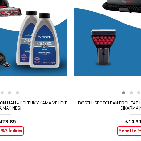
N HALI - KOLTUK YIKAMA VE LEKE
BISSELL SPOTCLEAN PROHEAT H
 MAKINESI
ÇIKARMA 
423,85
₺10.3
%3 İndirim
Sepette %