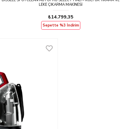
BISSELL SPOTCLEAN AUTOPRO SELECT HALI – KOLTUK YIKAMA VE
LEKE ÇIKARMA MAKINESI
₺14.799,35
Sepette %3 İndirim