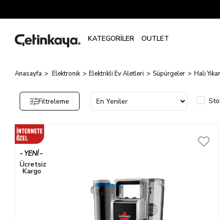
Halı
Yıkama
Makinesi
Anasayfa
Elektronik
Elektrikli Ev Aletleri
Süpürgeler
Halı Yık
Sto
Filtreleme
YENI
ÜRÜN
Ücretsiz
Kargo