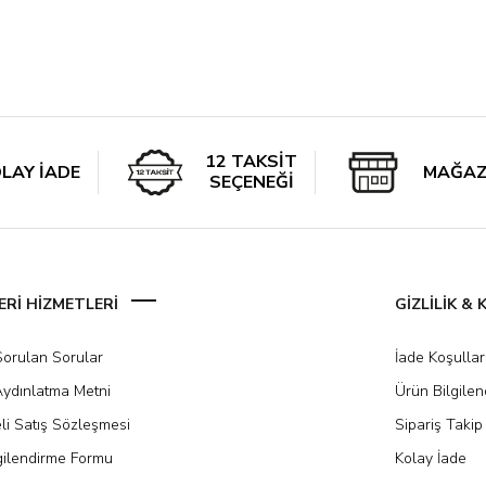
12 TAKSİT
LAY İADE
MAĞAZ
SEÇENEĞİ
Rİ HİZMETLERİ
GİZLİLİK &
Sorulan Sorular
İade Koşullar
ydınlatma Metni
Ürün Bilgile
li Satış Sözleşmesi
Sipariş Takip
gilendirme Formu
Kolay İade