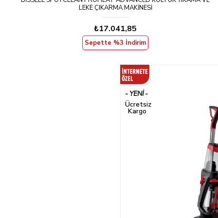
BISSELL SPOTCLEAN PROHEAT ADVANCED KOLTUK YIKAMA VE
LEKE ÇIKARMA MAKINESI
₺17.041,85
Sepette %3 İndirim
YENI
ÜRÜN
Ücretsiz
Kargo