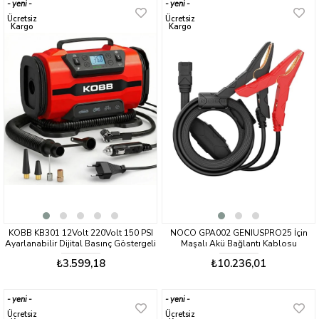
yeni
yeni
ürün
ürün
Ücretsiz
Ücretsiz
Kargo
Kargo
KOBB KB301 12Volt 220Volt 150 PSI
NOCO GPA002 GENIUSPRO25 İçin
Ayarlanabilir Dijital Basınç Göstergeli
Maşalı Akü Bağlantı Kablosu
Lastik ve Yatak Şişirme Pompası
₺3.599,18
₺10.236,01
yeni
yeni
ürün
ürün
Ücretsiz
Ücretsiz