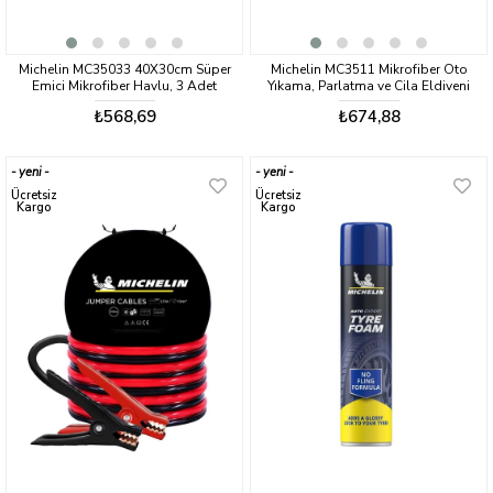
Michelin MC35033 40X30cm Süper
Michelin MC3511 Mikrofiber Oto
Emici Mikrofiber Havlu, 3 Adet
Yıkama, Parlatma ve Cila Eldiveni
₺568,69
₺674,88
yeni
yeni
ürün
ürün
Ücretsiz
Ücretsiz
Kargo
Kargo