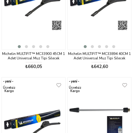
Michelin MULTIFIT™ MC33900 45CM 1
Michelin MULTIFIT™ MC33894 40CM 1
Adet Universal Muz Tipi Silecek
Adet Universal Muz Tipi Silecek
₺660,05
₺642,60
yeni
yeni
ürün
ürün
Ücretsiz
Ücretsiz
Kargo
Kargo