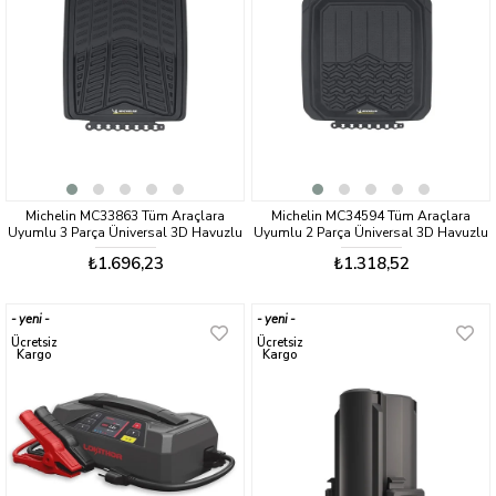
Michelin MC33863 Tüm Araçlara
Michelin MC34594 Tüm Araçlara
Uyumlu 3 Parça Üniversal 3D Havuzlu
Uyumlu 2 Parça Üniversal 3D Havuzlu
Oto Paspas
Oto Paspas
₺1.696,23
₺1.318,52
yeni
yeni
ürün
ürün
Ücretsiz
Ücretsiz
Kargo
Kargo