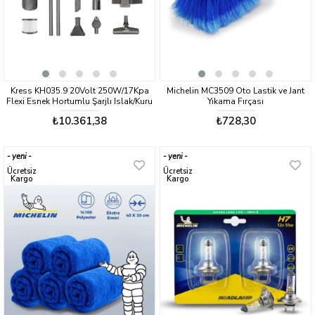
Kress KH035.9 20Volt 250W/17Kpa
Michelin MC3509 Oto Lastik ve Jant
Flexi Esnek Hortumlu Şarjlı Islak/Kuru
Yıkama Fırçası
Süpürge & Üfleme (Akü Dahil Değildir)
₺10.361,38
₺728,30
yeni
yeni
ürün
ürün
Ücretsiz
Ücretsiz
Kargo
Kargo