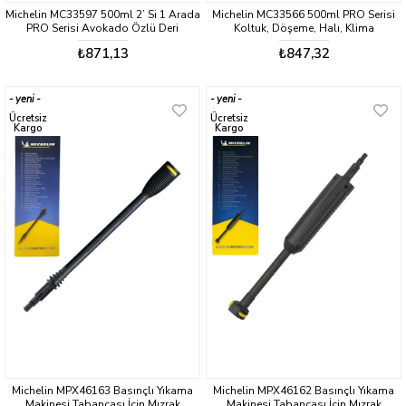
Michelin MC33597 500ml 2’ Si 1 Arada
Michelin MC33566 500ml PRO Serisi
PRO Serisi Avokado Özlü Deri
Koltuk, Döşeme, Halı, Klima
Temizleme/Bakım ve Besleyici Sprey
Havalandırma Koku Giderici Sprey
₺871,13
₺847,32
yeni
yeni
ürün
ürün
Ücretsiz
Ücretsiz
Kargo
Kargo
Michelin MPX46163 Basınçlı Yıkama
Michelin MPX46162 Basınçlı Yıkama
Makinesi Tabancası İçin Mızrak
Makinesi Tabancası İçin Mızrak