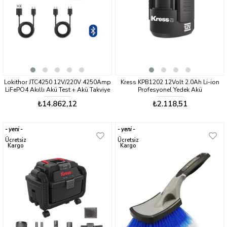
Lokithor JTC4250 12V/220V 4250Amp
Kress KPB1202 12Volt 2.0Ah Li-ion
LiFePO4 Akıllı Akü Test + Akü Takviye
Profesyonel Yedek Akü
+ Akü Şarj Cihazı
₺14.862,12
₺2.118,51
yeni
yeni
ürün
ürün
Ücretsiz
Ücretsiz
Kargo
Kargo