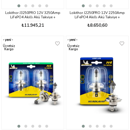
Lokithor J3250PRO 12V 3250Amp
Lokithor J2250PRO 12V 2250Amp
LiFePO4 Akıllı Akü Takviye +
LiFePO4 Akıllı Akü Takviye +
Powerbank + Led Lamba
Powerbank + Led Lamba
₺11.945,21
₺8.650,60
yeni
yeni
ürün
ürün
Ücretsiz
Ücretsiz
Kargo
Kargo