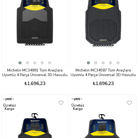
Michelin MC34891 Tüm Araçlara
Michelin MC34587 Tüm Araçlara
Uyumlu 4 Parça Üniversal 3D Havuzlu
Uyumlu 4 Parça Üniversal 3D Havuzlu
Oto Paspas
Oto Paspas
₺1.696,23
₺1.696,23
yeni
yeni
ürün
ürün
Ücretsiz
Ücretsiz
Kargo
Kargo