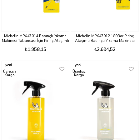
Michelin MPX47014 Basınçlı Yıkama
Michelin MPX47012 180Bar Pirinç
Makinesi Tabancası İçin Pirinç Alaşımlı
Alaşımlı Basınçlı Yıkama Makinası
Mızrak ve Basınç Ayarlı Su Püskürtme
Tabancası
₺1.958,15
₺2.694,52
Başlığı
yeni
yeni
ürün
ürün
Ücretsiz
Ücretsiz
Kargo
Kargo