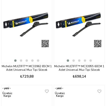
Michelin MULTIFIT™ MC33962 65CM 1
Michelin MULTIFIT™ MC33955 60CM 1
Adet Universal Muz Tipi Silecek
Adet Universal Muz Tipi Silecek
₺729,88
₺698,14
yeni
yeni
ürün
ürün
Ücretsiz
Ücretsiz
Kargo
Kargo