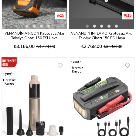
%15
%15
VENANDİN AİRGON Kablosuz Akü
VENANDİN INFLAMO Kablosuz Akü
Takviye Cihazı 150 PSI Hava
Takviye Cihazı 150 PSI Hava
Kompresörlü Powerbank
Kompresörü Powerbank
₺3.166,00
₺2.768,00
₺3.724,00
₺3.256,00
yeni
ürün
Ücretsiz
Kargo
yeni
ürün
Ücretsiz
Kargo