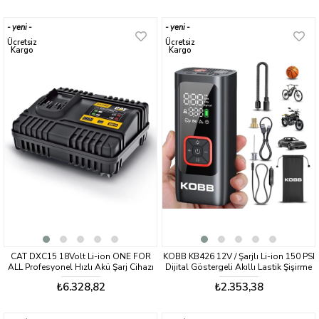
yeni
yeni
ürün
ürün
Ücretsiz
Ücretsiz
Kargo
Kargo
CAT DXC15 18Volt Li-ion ONE FOR
KOBB KB426 12V / Şarjlı Li-ion 150 PSI
ALL Profesyonel Hızlı Akü Şarj Cihazı
Dijital Göstergeli Akıllı Lastik Şişirme
Pompası+ Powerbank + SOS + Led
₺6.328,82
₺2.353,38
Lamba