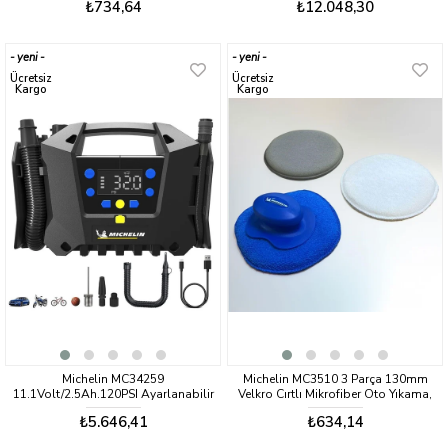
₺734,64
₺12.048,30
yeni
yeni
ürün
ürün
Ücretsiz
Ücretsiz
Kargo
Kargo
Michelin MC34259
Michelin MC3510 3 Parça 130mm
11.1Volt/2.5Ah.120PSI Ayarlanabilir
Velkro Cırtlı Mikrofiber Oto Yıkama,
Dijital Basınç Göstergeli Şarjlı
Parlatma ve Cila Süngeri
₺5.646,41
₺634,14
Lastik&Yatak Şişirme Pompası