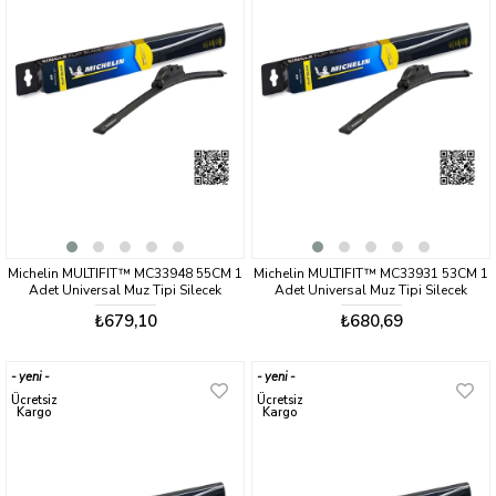
Michelin MULTIFIT™ MC33948 55CM 1
Michelin MULTIFIT™ MC33931 53CM 1
Adet Universal Muz Tipi Silecek
Adet Universal Muz Tipi Silecek
₺679,10
₺680,69
yeni
yeni
ürün
ürün
Ücretsiz
Ücretsiz
Kargo
Kargo