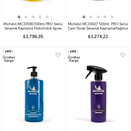
Michelin MC33580 500ml PRO Serisi
Michelin MC33627 500ml. PRO Serisi
Seramik Kaplama Hidrofobik Sprey
Cam Yüzey Seramik Kaplama/Yağmur
Cila
Kaydırıcı
₺1.796,35
₺1.274,22
yeni
yeni
ürün
ürün
Ücretsiz
Ücretsiz
Kargo
Kargo