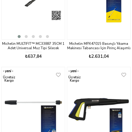
Michelin MULTIFIT™ MC33887 35CM 1
Michelin MPX47015 Basınçlı Yıkama
Adet Universal Muz Tipi Silecek
Makinesi Tabancası İçin Pirinç Alaşımlı
Mızrak ve Döner Su Püskürtme Başlığı
₺637,84
₺2.631,04
yeni
yeni
ürün
ürün
Ücretsiz
Ücretsiz
Kargo
Kargo