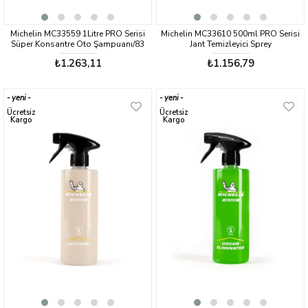
Michelin MC33559 1Litre PRO Serisi
Michelin MC33610 500ml PRO Serisi
Süper Konsantre Oto Şampuanı/83
Jant Temizleyici Sprey
Yıkama
₺1.263,11
₺1.156,79
yeni
yeni
ürün
ürün
Ücretsiz
Ücretsiz
Kargo
Kargo