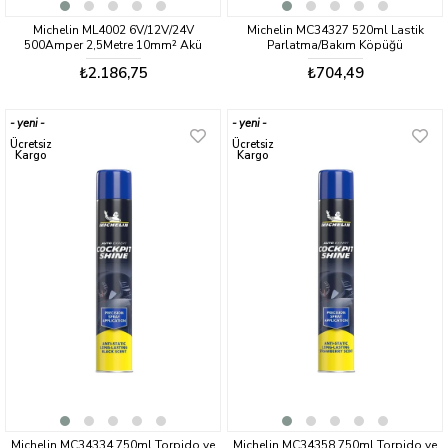
Michelin ML4002 6V/12V/24V
Michelin MC34327 520ml Lastik
500Amper 2,5Metre 10mm² Akü
Parlatma/Bakım Köpüğü
Takviye Kablosu
₺2.186,75
₺704,49
yeni
yeni
ürün
ürün
Ücretsiz
Ücretsiz
Kargo
Kargo
Michelin MC34334 750ml Torpido ve
Michelin MC34358 750ml Torpido ve