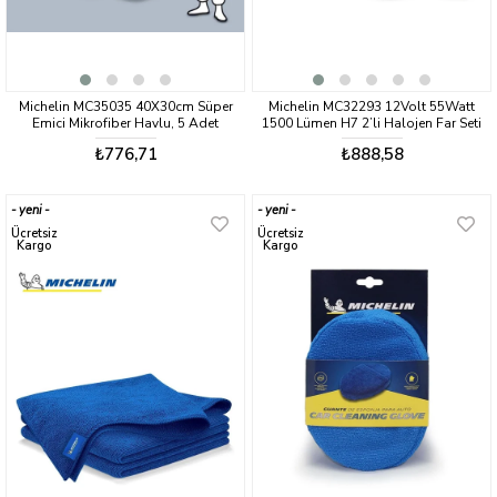
Michelin MC35035 40X30cm Süper
Michelin MC32293 12Volt 55Watt
Emici Mikrofiber Havlu, 5 Adet
1500 Lümen H7 2’li Halojen Far Seti
₺776,71
₺888,58
yeni
yeni
ürün
ürün
Ücretsiz
Ücretsiz
Kargo
Kargo