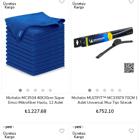
ürün
ürün
Ücretsiz
Ücretsiz
Kargo
Kargo
Michelin MC3504 40X30cm Süper
Michelin MULTIFIT™ MC33979 70CM 1
Emici Mikrofiber Havlu, 12 Adet
Adet Universal Muz Tipi Silecek
₺1.227,68
₺752,10
yeni
yeni
ürün
ürün
Ücretsiz
Ücretsiz
Kargo
Kargo