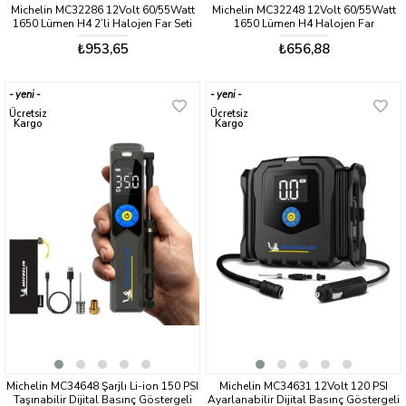
Michelin MC32286 12Volt 60/55Watt
Michelin MC32248 12Volt 60/55Watt
1650 Lümen H4 2’li Halojen Far Seti
1650 Lümen H4 Halojen Far
₺953,65
₺656,88
yeni
yeni
ürün
ürün
Ücretsiz
Ücretsiz
Kargo
Kargo
Michelin MC34648 Şarjlı Li-ion 150 PSI
Michelin MC34631 12Volt 120 PSI
Taşınabilir Dijital Basınç Göstergeli
Ayarlanabilir Dijital Basınç Göstergeli