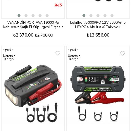
%15
VENANDİN PORTAVA 19000 Pa
Lokithor J5000PRO 12V 5000Amp
Kablosuz Şarjlı El Süpürgesi Fırçasız
LiFePO4 Akıllı Akü Takviye +
Motorlu Mini Vakum
Powerbank + Led Lamba
₺2.370,00
₺13.656,00
₺2.788,00
yeni
yeni
ürün
ürün
Ücretsiz
Ücretsiz
Kargo
Kargo