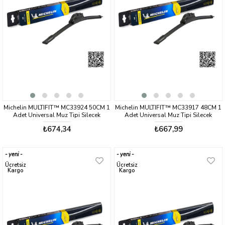
Michelin MULTIFIT™ MC33924 50CM 1
Michelin MULTIFIT™ MC33917 48CM 1
Adet Universal Muz Tipi Silecek
Adet Universal Muz Tipi Silecek
₺674,34
₺667,99
yeni
yeni
ürün
ürün
Ücretsiz
Ücretsiz
Kargo
Kargo