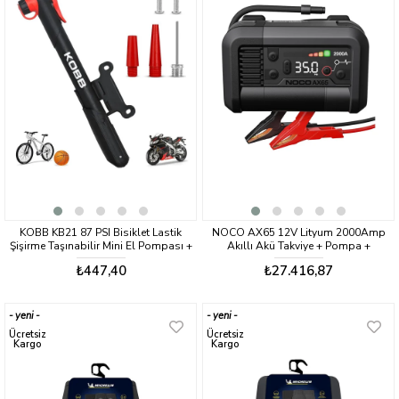
KOBB KB21 87 PSI Bisiklet Lastik
NOCO AX65 12V Lityum 2000Amp
Şişirme Taşınabilir Mini El Pompası +
Akıllı Akü Takviye + Pompa +
Bisiklet Montaj Aparatı
Powerbank + Led Lamba
₺447,40
₺27.416,87
yeni
yeni
ürün
ürün
Ücretsiz
Ücretsiz
Kargo
Kargo