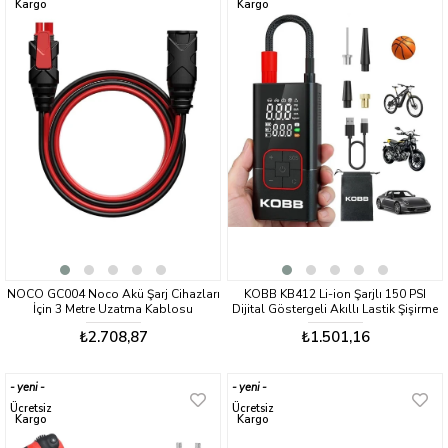
Kargo
Kargo
NOCO GC004 Noco Akü Şarj Cihazları
KOBB KB412 Li-ion Şarjlı 150 PSI
İçin 3 Metre Uzatma Kablosu
Dijital Göstergeli Akıllı Lastik Şişirme
Pompası+ Powerbank + SOS + Led
₺2.708,87
₺1.501,16
Lamba
yeni
yeni
ürün
ürün
Ücretsiz
Ücretsiz
Kargo
Kargo