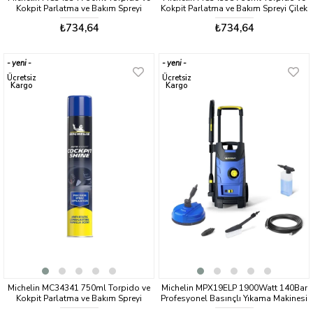
Kokpit Parlatma ve Bakım Spreyi
Kokpit Parlatma ve Bakım Spreyi Çilek
Gizemli Aroma
Aromalı
₺734,64
₺734,64
yeni
yeni
ürün
ürün
Ücretsiz
Ücretsiz
Kargo
Kargo
Michelin MC34341 750ml Torpido ve
Michelin MPX19ELP 1900Watt 140Bar
Kokpit Parlatma ve Bakım Spreyi
Profesyonel Basınçlı Yıkama Makinesi
Vanilya Aromalı
+ Zemin/Araç Yıkama Fırçası