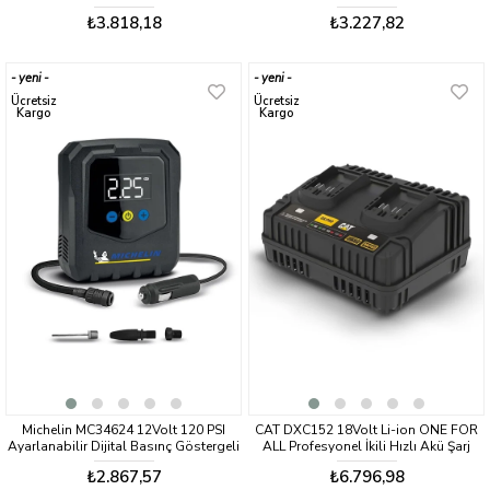
Led Aydınlatmalı Lastik Şişirme
Hava Pompası
₺3.818,18
₺3.227,82
Pompası
yeni
yeni
ürün
ürün
Ücretsiz
Ücretsiz
Kargo
Kargo
Michelin MC34624 12Volt 120 PSI
CAT DXC152 18Volt Li-ion ONE FOR
Ayarlanabilir Dijital Basınç Göstergeli
ALL Profesyonel İkili Hızlı Akü Şarj
Hava Pompası
Cihazı
₺2.867,57
₺6.796,98