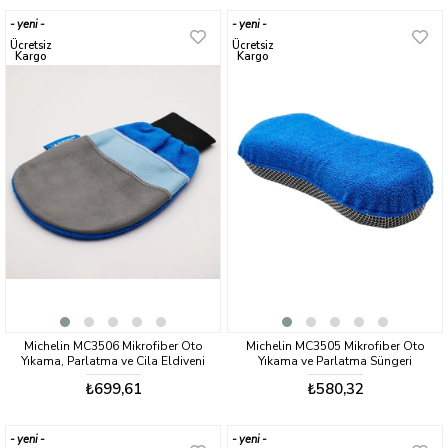
yeni
yeni
ürün
ürün
Ücretsiz
Ücretsiz
Kargo
Kargo
Michelin MC3506 Mikrofiber Oto
Michelin MC3505 Mikrofiber Oto
Yıkama, Parlatma ve Cila Eldiveni
Yıkama ve Parlatma Süngeri
₺699,61
₺580,32
yeni
yeni