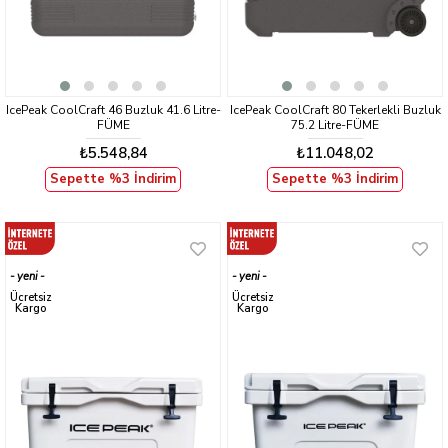
IcePeak CoolCraft 46 Buzluk 41.6 Litre-
IcePeak CoolCraft 80 Tekerlekli Buzluk
FÜME
75.2 Litre-FÜME
₺5.548,84
₺11.048,02
Sepette %3 İndirim
Sepette %3 İndirim
yeni
yeni
ürün
ürün
Ücretsiz
Ücretsiz
Kargo
Kargo