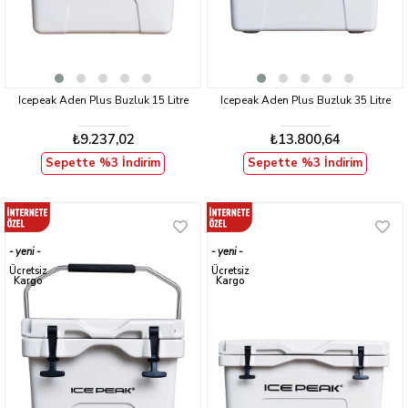
Icepeak Aden Plus Buzluk 15 Litre
Icepeak Aden Plus Buzluk 35 Litre
₺9.237,02
₺13.800,64
Sepette %3 İndirim
Sepette %3 İndirim
yeni
yeni
ürün
ürün
Ücretsiz
Ücretsiz
Kargo
Kargo