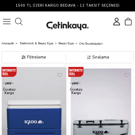
Oto
1500 TL ÜZERI KARGO BEDAVA - 12 TAKSIT SEÇENEĞI
Buzdolapları
0
Anasayfa
Elektronik & Beyaz Eşya
Beyaz Eşya
Oto Buzdolapları
Filtreleme
Sıralama
yeni
yeni
ürün
ürün
Ücretsiz
Ücretsiz
Kargo
Kargo