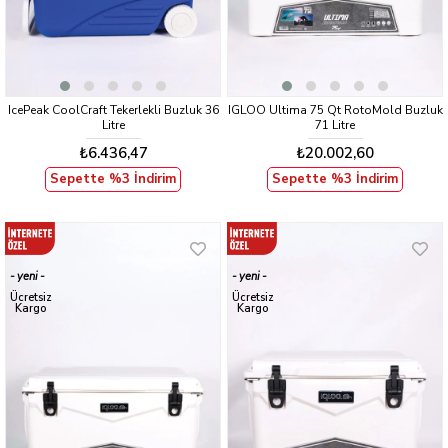
IcePeak CoolCraft Tekerlekli Buzluk 36
IGLOO Ultima 75 Qt RotoMold Buzluk
Litre
71 Litre
₺6.436,47
₺20.002,60
Sepette %3 İndirim
Sepette %3 İndirim
yeni
yeni
ürün
ürün
Ücretsiz
Ücretsiz
Kargo
Kargo