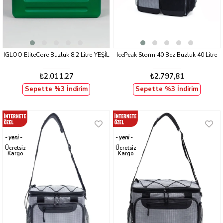
IGLOO EliteCore Buzluk 8.2 Litre-YEŞİL
IcePeak Storm 40 Bez Buzluk 40 Litre
₺2.011,27
₺2.797,81
Sepette %3 İndirim
Sepette %3 İndirim
yeni
yeni
ürün
ürün
Ücretsiz
Ücretsiz
Kargo
Kargo