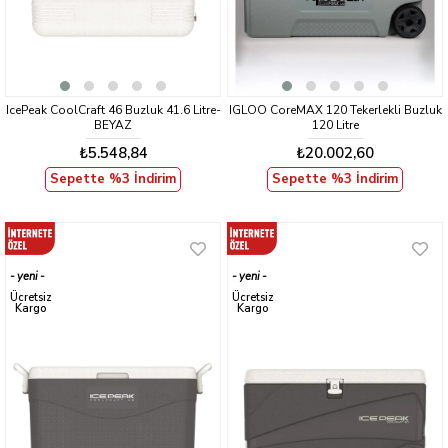
IcePeak CoolCraft 46 Buzluk 41.6 Litre-
IGLOO CoreMAX 120 Tekerlekli Buzluk
BEYAZ
120 Litre
₺5.548,84
₺20.002,60
Sepette %3 İndirim
Sepette %3 İndirim
yeni
yeni
ürün
ürün
Ücretsiz
Ücretsiz
Kargo
Kargo