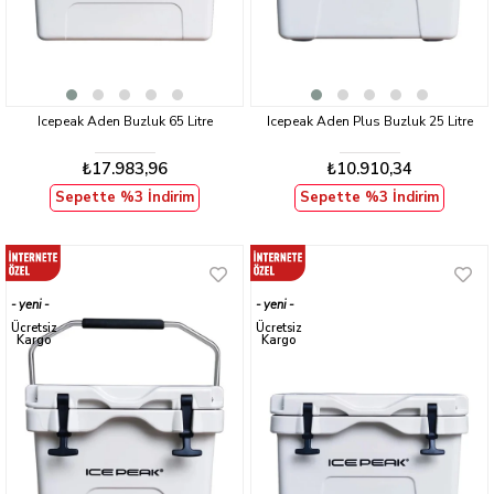
Icepeak Aden Buzluk 65 Litre
Icepeak Aden Plus Buzluk 25 Litre
₺17.983,96
₺10.910,34
Sepette %3 İndirim
Sepette %3 İndirim
yeni
yeni
ürün
ürün
Ücretsiz
Ücretsiz
Kargo
Kargo