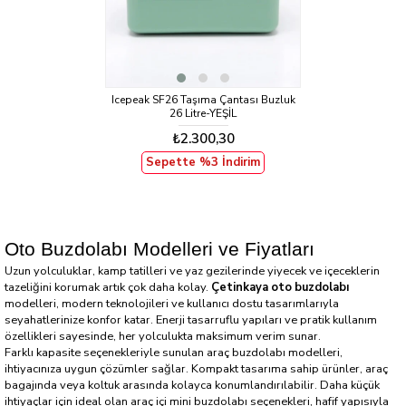
Icepeak SF26 Taşıma Çantası Buzluk
26 Litre-YEŞİL
₺2.300,30
Sepette %3 İndirim
Oto Buzdolabı Modelleri ve Fiyatları
Uzun yolculuklar, kamp tatilleri ve yaz gezilerinde yiyecek ve içeceklerin
tazeliğini korumak artık çok daha kolay.
Çetinkaya oto buzdolabı
modelleri, modern teknolojileri ve kullanıcı dostu tasarımlarıyla
seyahatlerinize konfor katar. Enerji tasarruflu yapıları ve pratik kullanım
özellikleri sayesinde, her yolculukta maksimum verim sunar.
Farklı kapasite seçenekleriyle sunulan araç buzdolabı modelleri,
ihtiyacınıza uygun çözümler sağlar. Kompakt tasarıma sahip ürünler, araç
bagajında veya koltuk arasında kolayca konumlandırılabilir. Daha küçük
ihtiyaçlar için ideal olan araç içi mini buzdolabı seçenekleri, hafif yapısıyla