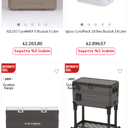
IGLOO CoreMAX 5 Buzluk 5 Litre
Igloo ColdPack 16 Bez Buzluk 16 Litre
₺2.263,80
₺2.896,57
Sepette %3 İndirim
Sepette %3 İndirim
yeni
yeni
ürün
ürün
Ücretsiz
Ücretsiz
Kargo
Kargo