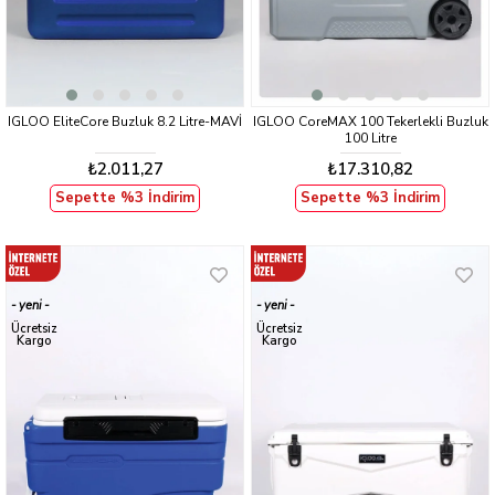
IGLOO EliteCore Buzluk 8.2 Litre-MAVİ
IGLOO CoreMAX 100 Tekerlekli Buzluk
100 Litre
₺2.011,27
₺17.310,82
Sepette %3 İndirim
Sepette %3 İndirim
yeni
yeni
ürün
ürün
Ücretsiz
Ücretsiz
Kargo
Kargo