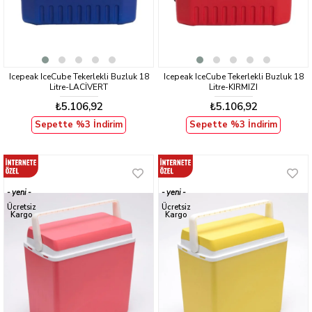
Icepeak IceCube Tekerlekli Buzluk 18
Icepeak IceCube Tekerlekli Buzluk 18
Litre-LACİVERT
Litre-KIRMIZI
₺5.106,92
₺5.106,92
Sepette %3 İndirim
Sepette %3 İndirim
yeni
yeni
ürün
ürün
Ücretsiz
Ücretsiz
Kargo
Kargo