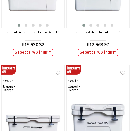
IcePeak Aden Plus Buzluk 45 Litre
Icepeak Aden Buzluk 35 Litre
₺15.930,32
₺12.963,97
Sepette %3 İndirim
Sepette %3 İndirim
yeni
yeni
ürün
ürün
Ücretsiz
Ücretsiz
Kargo
Kargo