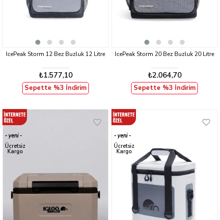
IcePeak Storm 12 Bez Buzluk 12 Litre
IcePeak Storm 20 Bez Buzluk 20 Litre
₺1.577,10
₺2.064,70
Sepette %3 İndirim
Sepette %3 İndirim
yeni
yeni
ürün
ürün
Ücretsiz
Ücretsiz
Kargo
Kargo