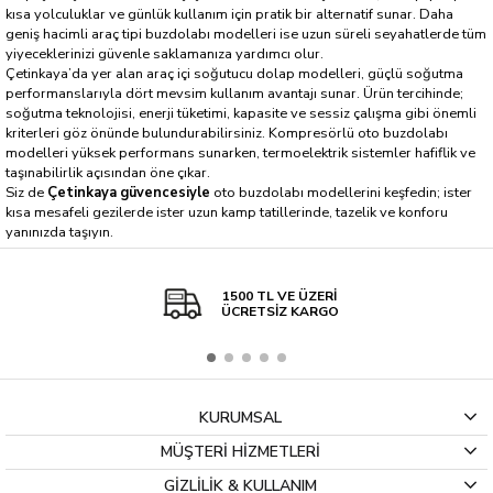
kısa yolculuklar ve günlük kullanım için pratik bir alternatif sunar. Daha
geniş hacimli araç tipi buzdolabı modelleri ise uzun süreli seyahatlerde tüm
yiyeceklerinizi güvenle saklamanıza yardımcı olur.
Çetinkaya’da yer alan araç içi soğutucu dolap modelleri, güçlü soğutma
performanslarıyla dört mevsim kullanım avantajı sunar. Ürün tercihinde;
soğutma teknolojisi, enerji tüketimi, kapasite ve sessiz çalışma gibi önemli
kriterleri göz önünde bulundurabilirsiniz. Kompresörlü oto buzdolabı
modelleri yüksek performans sunarken, termoelektrik sistemler hafiflik ve
taşınabilirlik açısından öne çıkar.
Siz de
Çetinkaya güvencesiyle
oto buzdolabı modellerini keşfedin; ister
kısa mesafeli gezilerde ister uzun kamp tatillerinde, tazelik ve konforu
yanınızda taşıyın.
1500 TL VE ÜZERİ
ÜCRETSİZ KARGO
KURUMSAL
MÜŞTERİ HİZMETLERİ
GİZLİLİK & KULLANIM