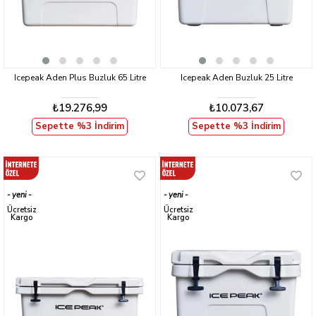
Icepeak Aden Plus Buzluk 65 Litre
Icepeak Aden Buzluk 25 Litre
₺19.276,99
₺10.073,67
Sepette %3 İndirim
Sepette %3 İndirim
yeni
yeni
ürün
ürün
Ücretsiz
Ücretsiz
Kargo
Kargo