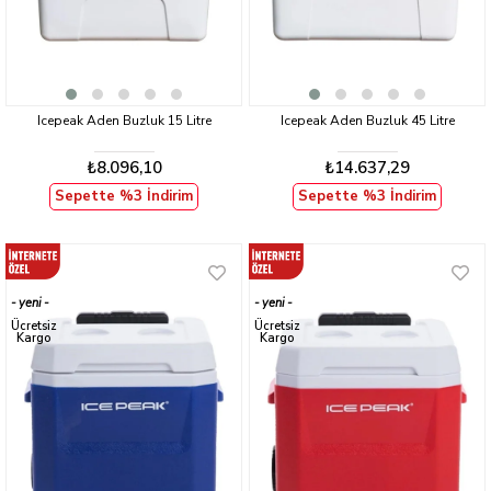
Icepeak Aden Buzluk 15 Litre
Icepeak Aden Buzluk 45 Litre
₺8.096,10
₺14.637,29
Sepette %3 İndirim
Sepette %3 İndirim
yeni
yeni
ürün
ürün
Ücretsiz
Ücretsiz
Kargo
Kargo