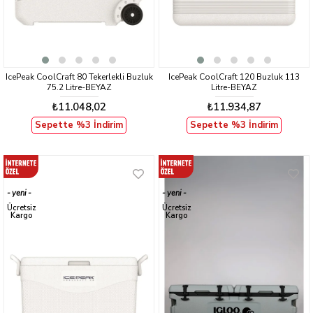
IcePeak CoolCraft 80 Tekerlekli Buzluk
IcePeak CoolCraft 120 Buzluk 113
75.2 Litre-BEYAZ
Litre-BEYAZ
₺11.048,02
₺11.934,87
Sepette %3 İndirim
Sepette %3 İndirim
yeni
yeni
ürün
ürün
Ücretsiz
Ücretsiz
Kargo
Kargo