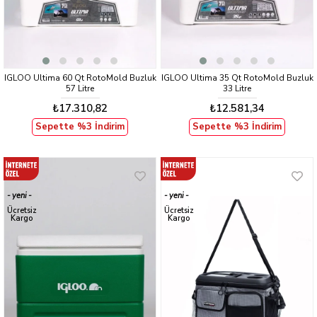
IGLOO Ultima 60 Qt RotoMold Buzluk
IGLOO Ultima 35 Qt RotoMold Buzluk
57 Litre
33 Litre
₺17.310,82
₺12.581,34
Sepette %3 İndirim
Sepette %3 İndirim
yeni
yeni
ürün
ürün
Ücretsiz
Ücretsiz
Kargo
Kargo