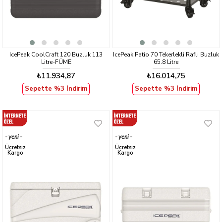
IcePeak CoolCraft 120 Buzluk 113
IcePeak Patio 70 Tekerlekli Raflı Buzluk
Litre-FÜME
65.8 Litre
₺11.934,87
₺16.014,75
Sepette %3 İndirim
Sepette %3 İndirim
yeni
yeni
ürün
ürün
Ücretsiz
Ücretsiz
Kargo
Kargo