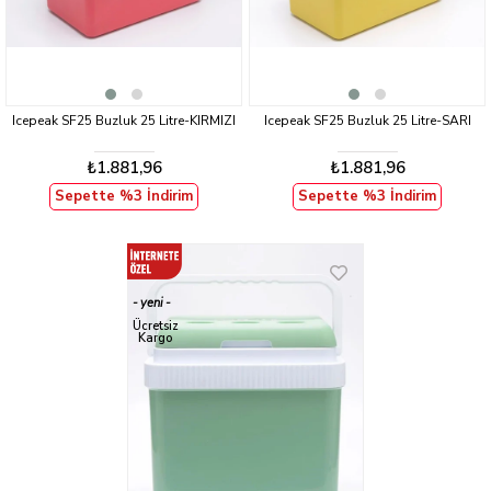
Icepeak SF25 Buzluk 25 Litre-KIRMIZI
Icepeak SF25 Buzluk 25 Litre-SARI
₺1.881,96
₺1.881,96
Sepette %3 İndirim
Sepette %3 İndirim
yeni
ürün
Ücretsiz
Kargo