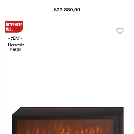
₺22.880,00
YENI
ÜRÜN
Ücretsiz
Kargo