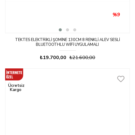
%9
TEKTES ELEKTRIKLI ŞÖMINE 130CM 8 RENKLI ALEV SESLI
BLUETOOTHLU WIFI UYGULAMALI
₺19.700,00
₺21.600,00
Ücretsiz
Kargo