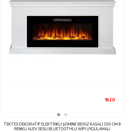
%10
TEKTES DEKORATIF ELEKTRIKLI ŞÖMINE BEYAZ KASALI 150 CM 8
RENKLI ALEV SESLI BLUETOOTHLU WIFI UYGULAMALI