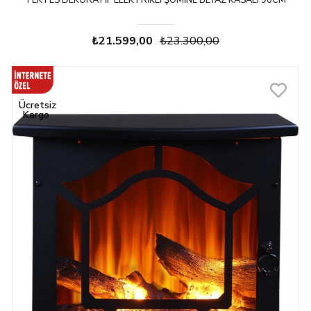
TEKTES DEKORATIF ELEKTRIKLI ŞÖMINE BEYAZ KASALI 90CM
₺21.599,00
₺23.300,00
Ücretsiz
Kargo