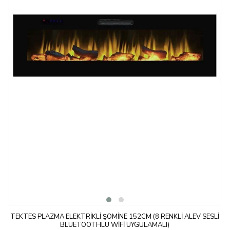
TEKTES PLAZMA ELEKTRIKLI ŞÖMINE 152CM (8 RENKLI ALEV SESLI
BLUETOOTHLU WIFI UYGULAMALI)