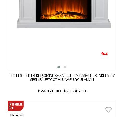
%4
TEKTES ELEKTRIKLI ŞÖMINE KASALI 118CM KASALI 8 RENKLI ALEV
SESLI BLUETOOTHLU WIFI UYGULAMALI
₺24.170,00
₺25.245,00
Ücretsiz