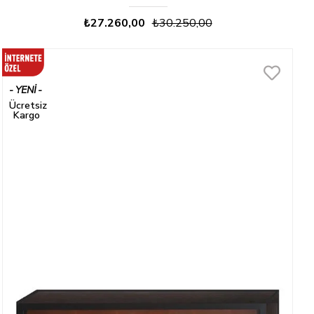
₺27.260,00
₺30.250,00
YENI
ÜRÜN
Ücretsiz
Kargo