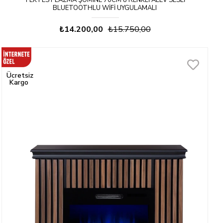
TEKTES PLAZMA ŞÖMINE 70CM 8 RENKLI ALEV SESLI
BLUETOOTHLU WIFI UYGULAMALI
₺14.200,00
₺15.750,00
Ücretsiz
Kargo