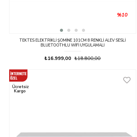
%10
TEKTES ELEKTRIKLI ŞÖMINE 101CM 8 RENKLI ALEV SESLI
BLUETOOTHLU WIFI UYGULAMALI
₺16.999,00
₺18.800,00
Ücretsiz
Kargo