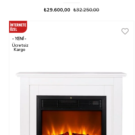
₺29.600,00
₺32.250,00
YENI
ÜRÜN
Ücretsiz
Kargo