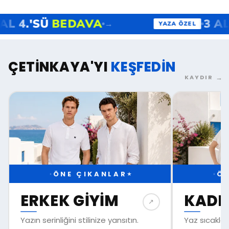
VA
3 AL 4.'SÜ
BEDAVA
→
YAZA ÖZEL
ÇETİNKAYA'YI
KEŞFEDİN
→
KAYDIR
ÖNE ÇIKANLAR
ÖN
★
★
★
ERKEK GIYIM
KADI
↗︎
Yazın serinliğini stilinize yansıtın.
Yaz sıcaklar