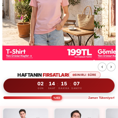
HAFTANIN
FIRSATLARI
SINIRLI SÜRE
:
:
:
02
14
15
05
GÜN
SAAT
DAKIKA
SANIYE
Zaman Tükeniyor!
%63
%13
%13
1
1