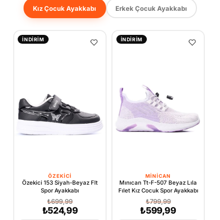
Kız Çocuk Ayakkabı
Erkek Çocuk Ayakkabı
İNDIRIM
İNDIRIM
ÖZEKICI
MINICAN
Özekici 153 Siyah-Beyaz Flt
Mınıcan Tt-F-507 Beyaz Lıla
Spor Ayakkabı
Fılet Kız Cocuk Spor Ayakkabı
F
₺699,99
₺799,99
₺524,99
₺599,99