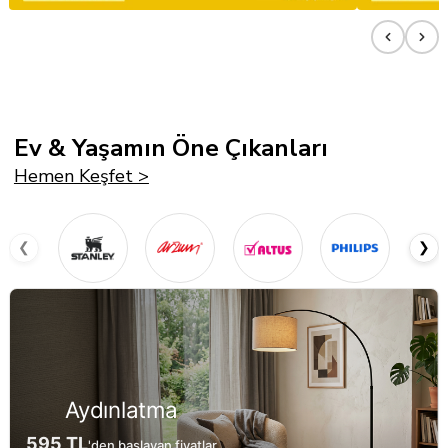
Ev & Yaşamın Öne Çıkanları
Hemen Keşfet >
❮
❯
al Ürünleri
Outd
0
119,99 
'a varan indirim