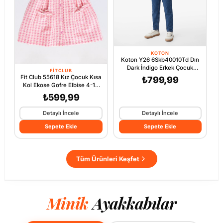
KOTON
Koton Y26 6Skb40010Td Dın
Dark İndigo Erkek Çocuk
FITCLUB
Denim Pantolon
Fit Club 55618 Kız Çocuk Kısa
₺799,99
Kol Ekose Gofre Elbise 4-12
Yaş Pembe
₺599,99
Detaylı İncele
Detaylı İncele
Sepete Ekle
Sepete Ekle
Tüm Ürünleri Keşfet
Minik
Ayakkabılar