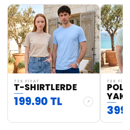
TEK FİYAT
TEK FİYA
T-SHIRTLERDE
POL
YAK
199.90 TL
↗︎
399.