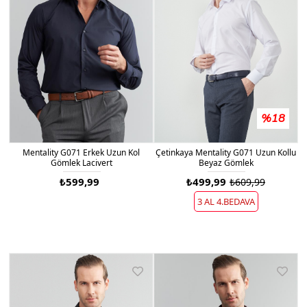
%18
Çetinkaya Mentality G071 Uzun Kollu
Mentality G071 Erkek Uzun Kol
Beyaz Gömlek
Gömlek Lacivert
₺499,99
₺599,99
₺609,99
3 AL 4.BEDAVA