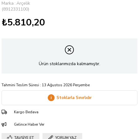
Marka
:
Arçelik
(8912331100)
₺5.810,20
Ürün stoklarımızda kalmamıştır.
Tahmini Teslim Süresi
:
13 Ağustos 2026 Perşembe
i
Stoklarla Sınırlıdır
Kargo Bedava
Gelince Haber Ver
TAVSIYE ET
YORUM YAZ