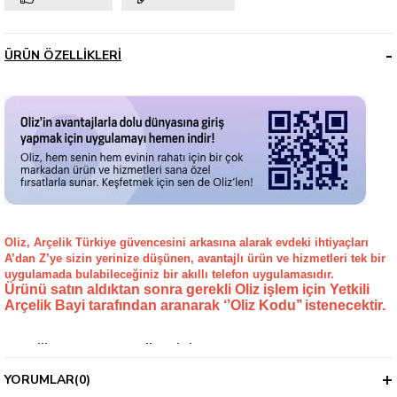
ÜRÜN ÖZELLIKLERI
Oliz, Arçelik Türkiye güvencesini arkasına alarak evdeki ihtiyaçları
A’dan Z’ye sizin yerinize düşünen, avantajlı ürün ve hizmetleri tek bir
uygulamada bulabileceğiniz bir akıllı telefon uygulamasıdır.
Ürünü satın aldıktan sonra gerekli Oliz işlem için Yetkili
Arçelik Bayi tarafından aranarak ‘’Oliz Kodu’’ istenecektir.
Arçelik MD 201 B Mikrodalga Fırın
Genel Özellikler
YORUMLAR
(0)
Mikrodalga Rengi Beyaz