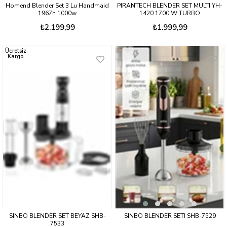
Homend Blender Set 3 Lu Handmaid
PIRANTECH BLENDER SET MULTI YH-
1967h 1000w
1420 1700 W TURBO
₺2.199,99
₺1.999,99
Ücretsiz
Kargo
SINBO BLENDER SET BEYAZ SHB-
SINBO BLENDER SETI SHB-7529
7533