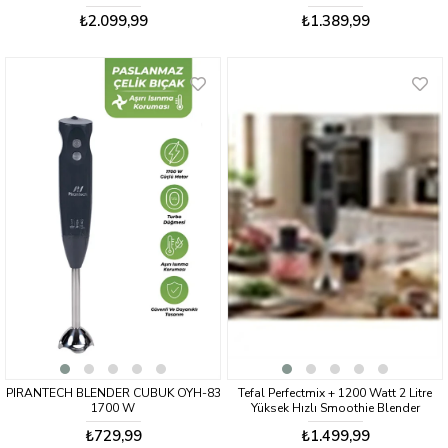
₺2.099,99
₺1.389,99
PIRANTECH BLENDER CUBUK OYH-83
Tefal Perfectmix + 1200 Watt 2 Litre
1700 W
Yüksek Hızlı Smoothie Blender
₺729,99
₺1.499,99