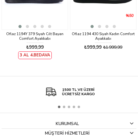
%50
Oflaz 1194Y 379 Sıyah Cılt Bayan
Oflaz 1194 430 Siyah Kadın Comfort
Comfort Ayakkabı
Ayakkabı
₺999,99
₺999,99
₺1.999,99
3 AL 4.BEDAVA
1500 TL VE ÜZERİ
ÜCRETSİZ KARGO
KURUMSAL
MÜŞTERİ HİZMETLERİ