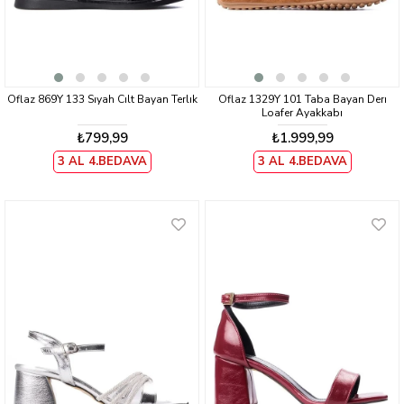
Oflaz 869Y 133 Sıyah Cılt Bayan Terlık
Oflaz 1329Y 101 Taba Bayan Derı
Loafer Ayakkabı
₺799,99
₺1.999,99
3 AL 4.BEDAVA
3 AL 4.BEDAVA