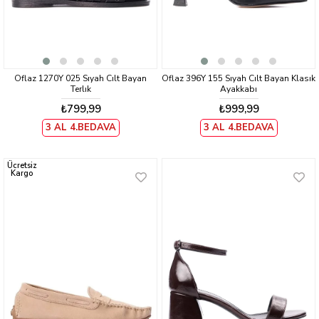
Oflaz 1270Y 025 Sıyah Cılt Bayan
Oflaz 396Y 155 Sıyah Cılt Bayan Klasık
Terlık
Ayakkabı
₺799,99
₺999,99
3 AL 4.BEDAVA
3 AL 4.BEDAVA
Ücretsiz
Kargo