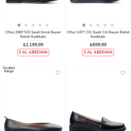
Oflaz 266Y 502 Sıyah Kırısk Bayan
Oflaz 147Y 231 Sıyah Cılt Bayan Babet
Babet Ayakkabı
Ayakkabı
₺1.199,99
₺699,99
3 AL 4.BEDAVA
3 AL 4.BEDAVA
Ücretsiz
Kargo