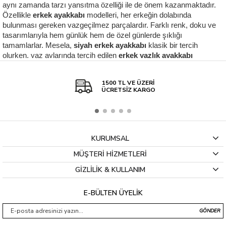
aynı zamanda tarzı yansıtma özelliği ile de önem kazanmaktadır. 
Özellikle 
erkek ayakkabı
 modelleri, her erkeğin dolabında 
bulunması gereken vazgeçilmez parçalardır. Farklı renk, doku ve 
tasarımlarıyla hem günlük hem de özel günlerde şıklığı 
tamamlarlar. Mesela, 
siyah erkek ayakkabı
 klasik bir tercih 
olurken, yaz aylarında tercih edilen 
erkek yazlık ayakkabı
modelleri ise ferahlığı ön planda tutar. 
Aynı zamanda soğuk kış günlerinde ihtiyaç duyulan 
erkek kışlık 
1500 TL VE ÜZERİ
ÜCRETSİZ KARGO
ayakkabı
 seçenekleri de hem stil hem de konfor arayanlar için 
idealdir. Bu makalede, günümüzdeki popüler 
erkek ayakkabı 
modelleri
 ve bu modellerin fiyatları hakkında kapsamlı bir inceleme 
yapacağız. Böylece, hem şıklığı hem de bütçeyi göz önünde 
bulundurarak doğru tercihler yapmanıza yardımcı olacağız.
KURUMSAL
MÜŞTERİ HİZMETLERİ
Erkek Ayakkabı Modelleri
GİZLİLİK & KULLANIM
Erkek 
ayakkabı modelleri
, stilin tamamlayıcı unsurlarındandır. Her 
erkeğin gardırobunda bulunması gereken temel parçalardır. Farklı 
E-BÜLTEN ÜYELİK
ihtiyaçlara hitap eden çeşitleri ile doğru tarzı seçmek oldukça 
önemlidir. Bu noktada en popüler erkek ayakkabı türlerini sıralamak 
GÖNDER
faydalı olabilir: