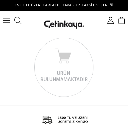
Eşofman
1500 TL ÜZERI KARGO BEDAVA - 12 TAKSIT SEÇENEĞI
Alt
0
1500 TL VE ÜZERİ
ÜCRETSİZ KARGO