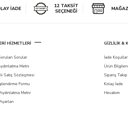
12 TAKSİT
LAY İADE
MAĞAZ
SEÇENEĞİ
Rİ HİZMETLERİ
GİZLİLİK &
Sorulan Sorular
İade Koşullar
ydınlatma Metni
Ürün Bilgile
li Satış Sözleşmesi
Sipariş Takip
gilendirme Formu
Kolay İade
Aydınlatma Metni
Hesabım
Ayarları