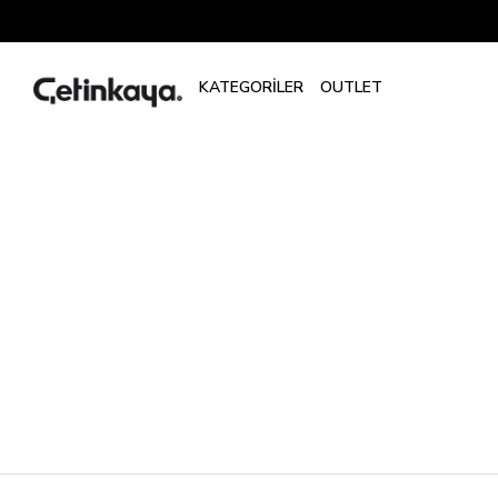
Erkek
Deodorant
Roll-
On