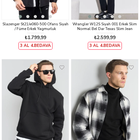
Slazenger St21Je060-500 Ofans Siyah
Wrangler W12S Siyah 001 Erkek Slim
/ Füme Erkek Yagmurluk
Normal Bel Dar Texas Slim Jean
Pantolon
₺1.799,99
₺2.599,99
3 AL 4.BEDAVA
3 AL 4.BEDAVA