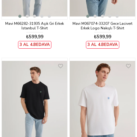
Mavi M66282-31935 Açık Gri Erkek
Mavi M067074-33207 Gece Lacivert
İstanbul T-Shirt
Erkek Logo Nakışlı T-Shirt
₺599,99
₺599,99
3 AL 4.BEDAVA
3 AL 4.BEDAVA