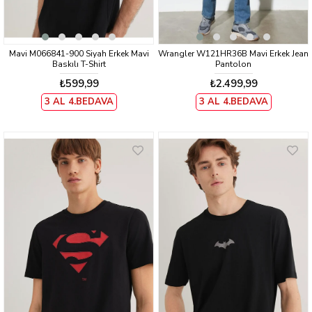
Mavi M066841-900 Siyah Erkek Mavi
Wrangler W121HR36B Mavi Erkek Jean
Baskılı T-Shirt
Pantolon
₺599,99
₺2.499,99
3 AL 4.BEDAVA
3 AL 4.BEDAVA