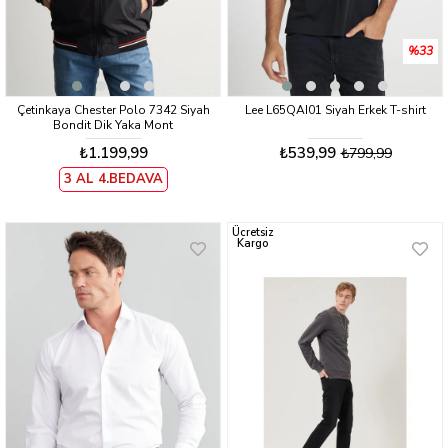
%33
Çetinkaya Chester Polo 7342 Siyah
Lee L65QAI01 Siyah Erkek T-shirt
Bondit Dik Yaka Mont
₺1.199,99
₺539,99
₺799,99
3 AL 4.BEDAVA
Ücretsiz
Kargo