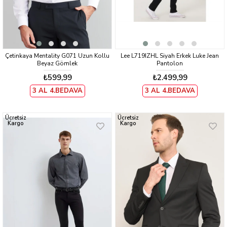
Çetinkaya Mentality G071 Uzun Kollu
Lee L719IZHL Siyah Erkek Luke Jean
Beyaz Gömlek
Pantolon
₺599,99
₺2.499,99
3 AL 4.BEDAVA
3 AL 4.BEDAVA
Ücretsiz
Ücretsiz
Kargo
Kargo