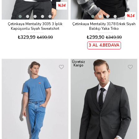
%34
%14
Çetinkaya Mentality 3035 3 İplik
Çetinkaya Mentality 3178 Erkek Siyah
Kapüşonlu Siyah Sweatshirt
Balıkçı Yaka Triko
₺329,99
₺299,90
₺499,99
₺349,99
3 AL 4.BEDAVA
Ücretsiz
Kargo