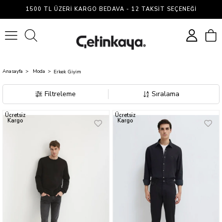
Erkek
1500 TL ÜZERI KARGO BEDAVA - 12 TAKSIT SEÇENEĞI
Giyim
0
Anasayfa
Moda
Erkek Giyim
Filtreleme
Sıralama
Ücretsiz
Ücretsiz
Kargo
Kargo