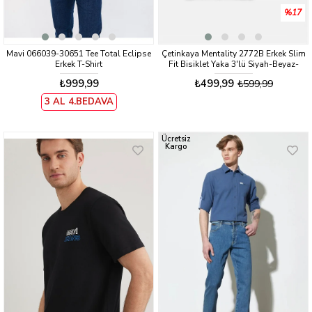
%17
Mavi 066039-30651 Tee Total Eclipse
Çetinkaya Mentality 2772B Erkek Slim
Erkek T-Shirt
Fit Bisiklet Yaka 3'lü Siyah-Beyaz-
Lacivert Tişört Paketi %100 Pamuk
₺999,99
₺499,99
₺599,99
3 AL 4.BEDAVA
Ücretsiz
Kargo