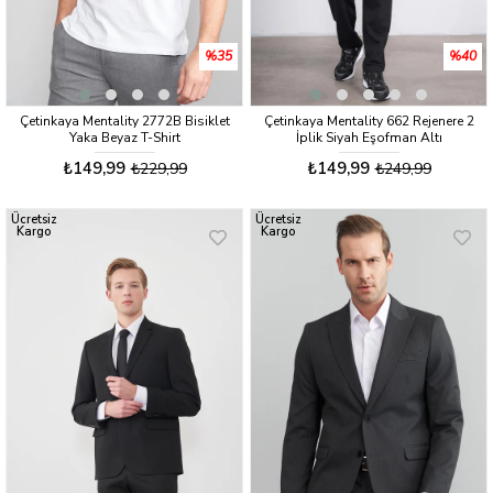
%35
%40
Çetinkaya Mentality 2772B Bisiklet
Çetinkaya Mentality 662 Rejenere 2
Yaka Beyaz T-Shirt
İplik Siyah Eşofman Altı
₺149,99
₺149,99
₺229,99
₺249,99
Ücretsiz
Ücretsiz
Kargo
Kargo