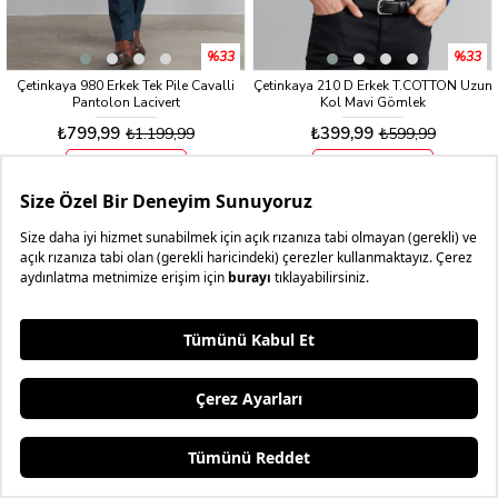
%33
%33
Çetinkaya 980 Erkek Tek Pile Cavalli
Çetinkaya 210 D Erkek T.COTTON Uzun
Pantolon Lacivert
Kol Mavi Gömlek
₺799,99
₺399,99
₺1.199,99
₺599,99
3 AL 4.BEDAVA
3 AL 4.BEDAVA