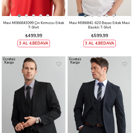
Mavi M066843099 Çin Kırmızısı Erkek
Mavi M066841-620 Beyaz Erkek Mavi
T-Shirt
Baskılı T-Shirt
₺499,99
₺599,99
3 AL 4.BEDAVA
3 AL 4.BEDAVA
Ücretsiz
Ücretsiz
Kargo
Kargo