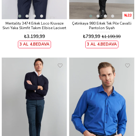
%33
Mentality 3474 Erkek Loco Kruvaze
Çetinkaya 980 Erkek Tek Pile Cavalli
Sivri Yaka Slimfit Takım Elbise Lacivert
Pantolon Siyah
₺3.199,99
₺799,99
₺1.199,99
3 AL 4.BEDAVA
3 AL 4.BEDAVA