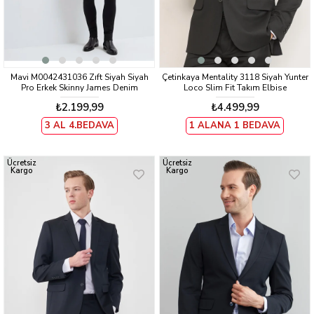
Mavi M0042431036 Zıft Siyah Siyah
Çetinkaya Mentality 3118 Siyah Yunter
Pro Erkek Skinny James Denim
Loco Slim Fit Takım Elbise
Pantolon
₺2.199,99
₺4.499,99
3 AL 4.BEDAVA
1 ALANA 1 BEDAVA
Ücretsiz
Ücretsiz
Kargo
Kargo