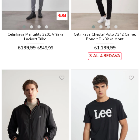
%64
Çetinkaya Mentality 3201 V Yaka
Çetinkaya Chester Polo 7342 Camel
Lacivert Triko
Bondit Dik Yaka Mont
₺199,99
₺1.199,99
₺549,99
3 AL 4.BEDAVA