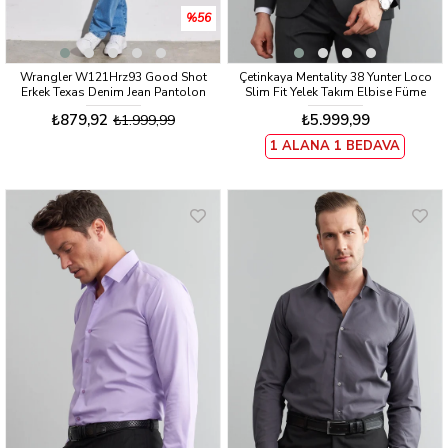
%56
Wrangler W121Hrz93 Good Shot
Çetinkaya Mentality 38 Yunter Loco
Erkek Texas Denim Jean Pantolon
Slim Fit Yelek Takım Elbise Füme
₺879,92
₺5.999,99
₺1.999,99
1 ALANA 1 BEDAVA