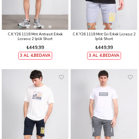
C.K Y26 1118 Mnt Antrasit Erkek
C.K Y26 1118 Mnt Gri Erkek Licrasız 2
Licrasız 2 İplik Short
İplik Short
₺449,99
₺449,99
3 AL 4.BEDAVA
3 AL 4.BEDAVA