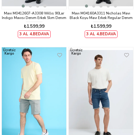
Mavı M0412607-A3308 Wıllıs 90Lar
Mavı M04160A3311 Nıcholas Mavı
Indıgo Mavısı Denım Erkek Slım Denım
Black Koyu Mavı Erkek Regular Denım
Sort
Sort
₺1.599,99
₺1.599,99
3 AL 4.BEDAVA
3 AL 4.BEDAVA
Ücretsiz
Ücretsiz
Kargo
Kargo