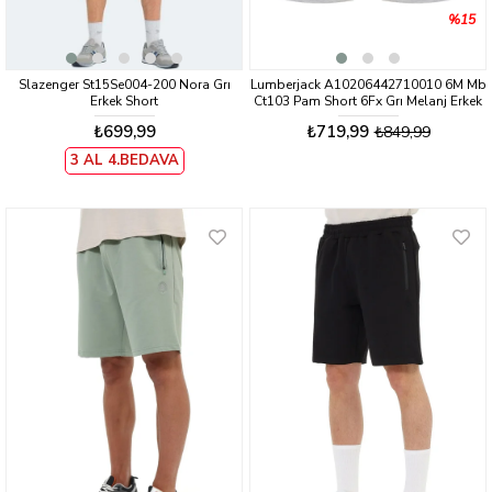
%15
Slazenger St15Se004-200 Nora Grı
Lumberjack A10206442710010 6M Mb
Erkek Short
Ct103 Pam Short 6Fx Grı Melanj Erkek
Sort
₺699,99
₺719,99
₺849,99
3 AL 4.BEDAVA