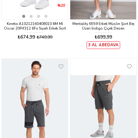
%10
Kınetıx A10212160408010 6M Ml
Mentality 6559 Erkek Müslin Şort Bej
Oscar 20Prf312 6Fx Sıyah Erkek Sort
Üzeri İndigo Çiçek Desen
₺674,99
₺699,99
₺749,99
3 AL 4.BEDAVA