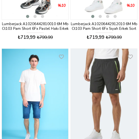
%10
%10
Lumberjack A10206442810010 6M Mb
Lumberjack A10206442912010 6M Mb
Ct103 Pam Short 6Fx Pastel Hakı Erkek
Ct103 Pam Short 6Fx Sıyah Erkek Sort
Sort
₺719,99
₺719,99
₺799,99
₺799,99