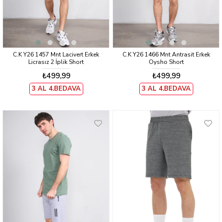
C.K Y26 1457 Mnt Lacivert Erkek
C.K Y26 1466 Mnt Antrasit Erkek
Licrasız 2 İplik Short
Oysho Short
₺499,99
₺499,99
3 AL 4.BEDAVA
3 AL 4.BEDAVA