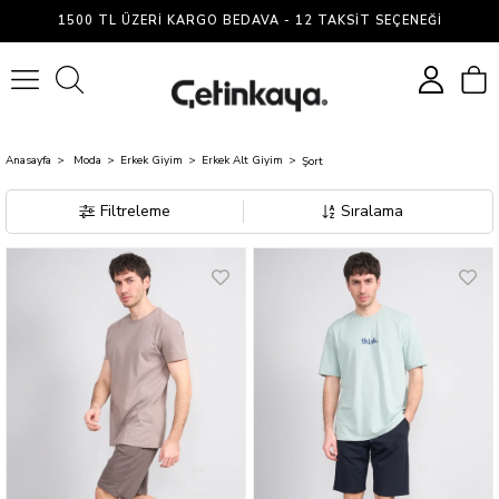
Şort
1500 TL ÜZERI KARGO BEDAVA - 12 TAKSIT SEÇENEĞI
0
Anasayfa
Moda
Erkek Giyim
Erkek Alt Giyim
Şort
Filtreleme
Sıralama