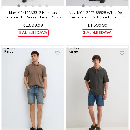
Mavı M04160A3312 Nıcholas
Mavı M0412607-89928 Wıllıs Deep
Premıum Blue Vıntage Indıgo Mavısı
Smoke Street Erkek Slım Denım Sort
Erkek Regular Denım Sort
₺1.599,99
₺1.599,99
3 AL 4.BEDAVA
3 AL 4.BEDAVA
Ücretsiz
Ücretsiz
Kargo
Kargo