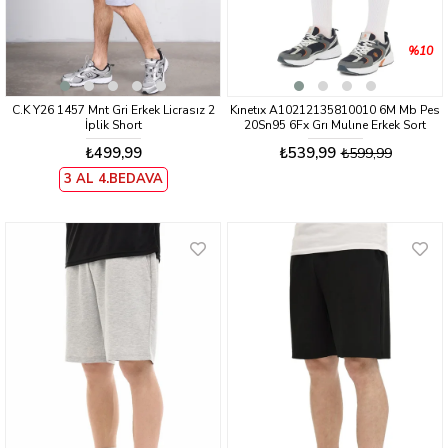
%10
C.K Y26 1457 Mnt Gri Erkek Licrasız 2
Kınetıx A10212135810010 6M Mb Pes
İplik Short
20Sn95 6Fx Grı Mulıne Erkek Sort
₺499,99
₺539,99
₺599,99
3 AL 4.BEDAVA