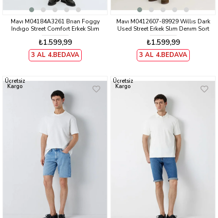
Mavı M04184A3261 Brıan Foggy
Mavı M0412607-89929 Wıllıs Dark
Indıgo Street Comfort Erkek Slım
Used Street Erkek Slım Denım Sort
Denım Sort
₺1.599,99
₺1.599,99
3 AL 4.BEDAVA
3 AL 4.BEDAVA
Ücretsiz
Ücretsiz
Kargo
Kargo