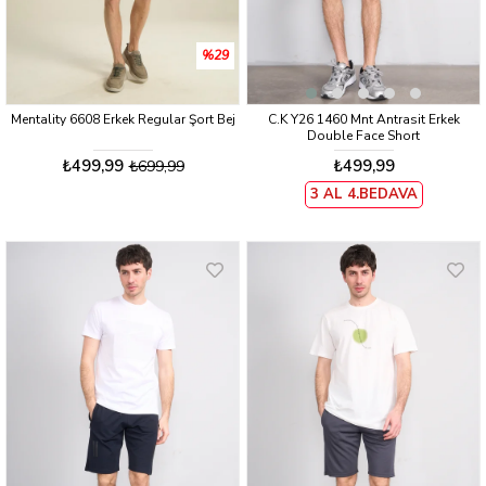
%29
Mentality 6608 Erkek Regular Şort Bej
C.K Y26 1460 Mnt Antrasit Erkek
Double Face Short
₺499,99
₺499,99
₺699,99
3 AL 4.BEDAVA