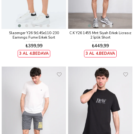
Slazenger Y26 St14Se110-230
C.K Y26 1455 Mnt Siyah Erkek Licrasız
Earnıngs Fume Erkek Sort
2 İplik Short
₺399,99
₺449,99
3 AL 4.BEDAVA
3 AL 4.BEDAVA