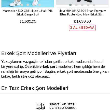
Mareteks 4510-C85-Mılan L.Hakı P.B.
Mavı M04184A3304 Brıan Premıum
Erkek Cargo Sort
Blue Puslu Koyu Mavı Erkek Slım
Denım Sort
₺1.699,99
₺1.699,99
3 AL 4.BEDAVA
Erkek Şort Modelleri ve Fiyatları
Yaz aylarının vazgeçilmezi olan şortlar, erkek modasında önemli 
bir yere sahip. Özellikle 
erkek şort
 modelleri, hem şıklığı hem de 
rahatlığı bir araya getiriyor. Bugün, erkek şort modasında öne çıkan 
birkaç farklı stile göz atacağız. 
En Tarz Erkek Şort Modelleri
Klasik kesim şortlar, birçok kombinle uyum sağlar ve farklı renk 
seçenekleriyle dikkat çeker. İkinci olarak, erkek kargo şort 
1500 TL VE ÜZERİ
modelleri oldukça işlevsel. Cepleri sayesinde hem spor hem de 
ÜCRETSİZ KARGO