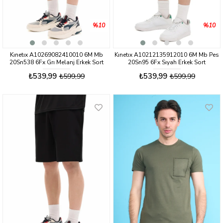
%10
%10
Kınetıx A10269082410010 6M Mb
Kınetıx A10212135912010 6M Mb Pes
20Sn538 6Fx Grı Melanj Erkek Sort
20Sn95 6Fx Sıyah Erkek Sort
₺539,99
₺539,99
₺599,99
₺599,99