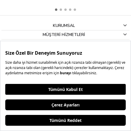
günlük kullanıma uygun bir alternatif sunar. Ayrıca şort fiyatları her 
bütçeye hitap edecek şekilde çeşitlilik gösteriyor. Yüksek kaliteli 
malzemeler kullanarak üretilenleri tercih etmek, uzun ömürlü bir 
şort seçimi için önemli. Bunların dışında, desenli ve kısa şortlar da 
yazın enerjisini yansıtıyor. Kısacası stilinize uygun bir 
erkek şort
KURUMSAL
bulmak artık çok kolay.
MÜŞTERİ HİZMETLERİ
Erkek Kargo Şort Modelleri
GİZLİLİK & KULLANIM
Yaz aylarının vazgeçilmez parçalarından biri olan 
erkek kargo şort
E-BÜLTEN ÜYELİK
modelleri, fonksiyonel tasarımlarıyla dikkat çekiyor. Rahat kesimleri 
ve çeşitli cep detayları sayesinde, günlük yaşantıda hem şıklığı 
GÖNDER
hem de pratikliği bir arada sunar. Özellikle plajda, piknikte veya 
spor yaparken tercih edilebilirler. Bu modeller, hem klasik hem de 
modern çizgileri birleştirerek herkesin tarzına hitap eder.
Erkek Keten Şort Modelleri
Erkeklerin en çok tercih ettiği diğer şort türleri arasında 
erkek keten 
şort
 ve erkek kapri şort gibi seçenekler bulunur. Keten şortlar, hafif 
ve terletmeyen yapısı ile yaz sıcağında serin kalmanıza yardımcı 
olurken, kapri şortlar ise daha fazla hareket özgürlüğü sunar. Ne 
var ki, erkek şort seçiminde detaylar önemli bir rol oynar. Farklı 