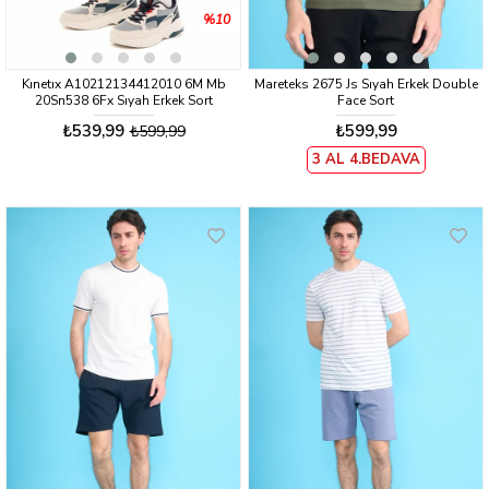
%10
Kınetıx A10212134412010 6M Mb
Mareteks 2675 Js Sıyah Erkek Double
20Sn538 6Fx Sıyah Erkek Sort
Face Sort
₺539,99
₺599,99
₺599,99
3 AL 4.BEDAVA