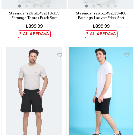
Slazenger Y26 St14Se110-315
Slazenger Y26 St14Se110-400
Earnıngs Toprak Erkek Sort
Earnıngs Lacıvert Erkek Sort
₺899,99
₺899,99
3 AL 4.BEDAVA
3 AL 4.BEDAVA