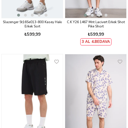
Slazenger St16Se013-800 Kasey Hakı
C.K Y26 1467 Mnt Lacivert Erkek Shot
Erkek Sort
Pike Short
₺599,99
₺599,99
3 AL 4.BEDAVA