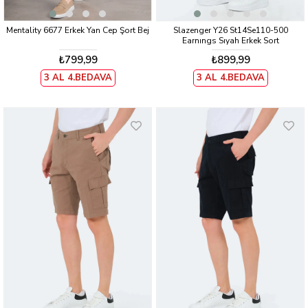
Mentality 6677 Erkek Yan Cep Şort Bej
Slazenger Y26 St14Se110-500
Earnıngs Sıyah Erkek Sort
₺799,99
₺899,99
3 AL 4.BEDAVA
3 AL 4.BEDAVA