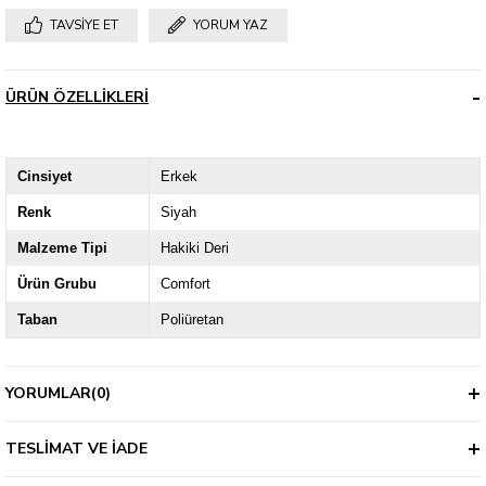
TAVSIYE ET
YORUM YAZ
ÜRÜN ÖZELLIKLERI
Cinsiyet
Erkek
Renk
Siyah
Malzeme Tipi
Hakiki Deri
Ürün Grubu
Comfort
Taban
Poliüretan
YORUMLAR
(0)
TESLIMAT VE İADE