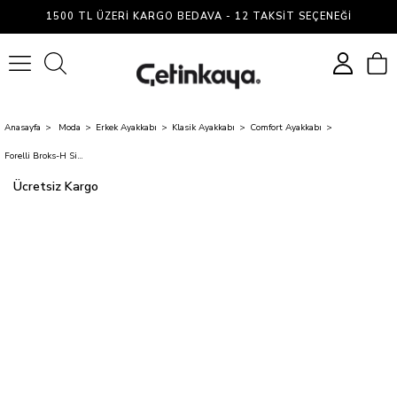
1500 TL ÜZERI KARGO BEDAVA - 12 TAKSIT SEÇENEĞI
0
Anasayfa
Moda
Erkek Ayakkabı
Klasik Ayakkabı
Comfort Ayakkabı
Forelli Broks-H Siyah Erkek Comfort Ayakkabı
Ücretsiz Kargo