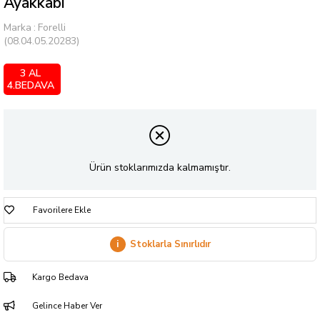
Ayakkabı
Marka
:
Forelli
(08.04.05.20283)
3 AL
4.BEDAVA
Ürün stoklarımızda kalmamıştır.
Favorilere Ekle
i
Stoklarla Sınırlıdır
Kargo Bedava
Gelince Haber Ver