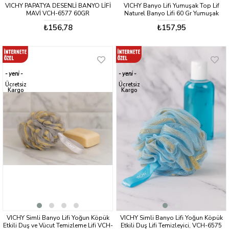
VICHY PAPATYA DESENLİ BANYO LİFİ
VICHY Banyo Lifi Yumuşak Top Lif
MAVİ VCH-6577 60GR
Naturel Banyo Lifi 60 Gr Yumuşak
Banyo Lifi VCH-6582
₺156,78
₺157,95
yeni
yeni
ürün
ürün
Ücretsiz
Ücretsiz
Kargo
Kargo
VICHY Simli Banyo Lifi Yoğun Köpük
VICHY Simli Banyo Lifi Yoğun Köpük
Etkili Duş ve Vücut Temizleme Lifi VCH-
Etkili Duş Lifi Temizleyici, VCH-6575