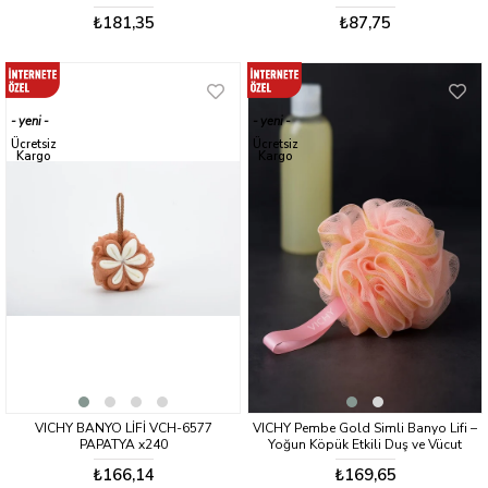
6575 GRİ GOLD SİMLİ 60gr
MAVİ GOLD 60 gr
₺181,35
₺87,75
yeni
yeni
ürün
ürün
Ücretsiz
Ücretsiz
Kargo
Kargo
VICHY BANYO LİFİ VCH-6577
VICHY Pembe Gold Simli Banyo Lifi –
PAPATYA x240
Yoğun Köpük Etkili Duş ve Vücut
Temizleme Lifi VCH-6575
₺166,14
₺169,65