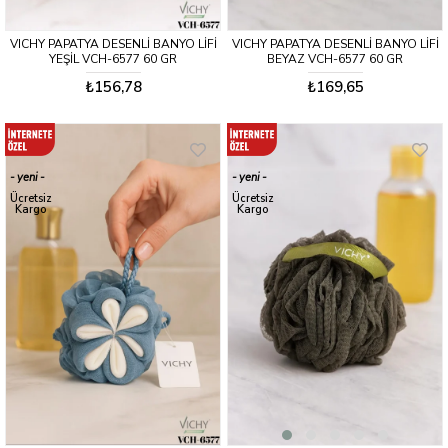
VICHY PAPATYA DESENLİ BANYO LİFİ
VICHY PAPATYA DESENLİ BANYO LİFİ
YEŞİL VCH-6577 60 GR
BEYAZ VCH-6577 60 GR
₺156,78
₺169,65
yeni
yeni
ürün
ürün
Ücretsiz
Ücretsiz
Kargo
Kargo