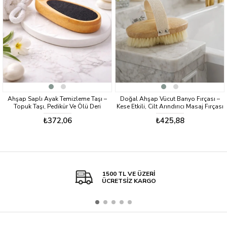
Ahşap Saplı Ayak Temizleme Taşı –
Doğal Ahşap Vücut Banyo Fırçası –
Topuk Taşı, Pedikür Ve Ölü Deri
Kese Etkili, Cilt Arındırıcı Masaj Fırçası
Temizleyici VICHY-7053
VICHY-7052
₺372,06
₺425,88
1500 TL VE ÜZERİ
ÜCRETSİZ KARGO