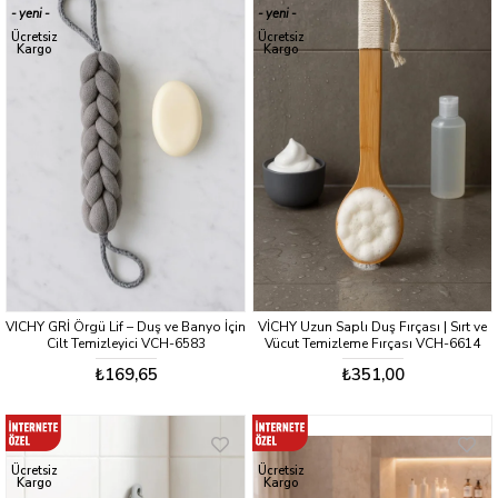
yeni
yeni
ürün
ürün
Ücretsiz
Ücretsiz
Kargo
Kargo
VICHY GRİ Örgü Lif – Duş ve Banyo İçin
VİCHY Uzun Saplı Duş Fırçası | Sırt ve
Cilt Temizleyici VCH-6583
Vücut Temizleme Fırçası VCH-6614
₺169,65
₺351,00
Ücretsiz
Ücretsiz
Kargo
Kargo