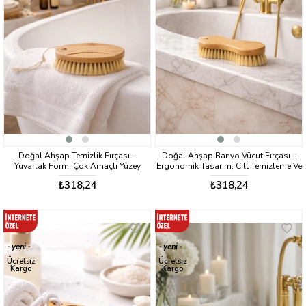
Doğal Ahşap Temizlik Fırçası –
Doğal Ahşap Banyo Vücut Fırçası –
Yuvarlak Form, Çok Amaçlı Yüzey
Ergonomik Tasarım, Cilt Temizleme Ve
Temizleme Fırçası VICHY-7054
Masaj Fırçası VICHY-7057
₺318,24
₺318,24
yeni
yeni
ürün
ürün
Ücretsiz
Ücretsiz
Kargo
Kargo