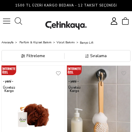
Banyo
1500 TL ÜZERI KARGO BEDAVA - 12 TAKSIT SEÇENEĞI
Lifi
0
Anasayfa
Parfüm & Kişisel Bakım
Vücut Bakımı
Banyo Lifi
Filtreleme
Sıralama
yeni
yeni
ürün
ürün
Ücretsiz
Ücretsiz
Kargo
Kargo