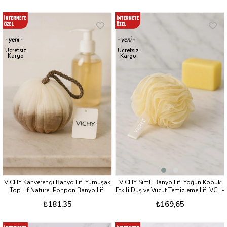
yeni
yeni
ürün
ürün
Ücretsiz
Ücretsiz
Kargo
Kargo
VICHY Kahverengi Banyo Lifi Yumuşak
VICHY Simli Banyo Lifi Yoğun Köpük
Top Lif Naturel Ponpon Banyo Lifi
Etkili Duş ve Vücut Temizleme Lifi VCH-
VCH-6576
6575 SARI GOLD 60gr
₺181,35
₺169,65