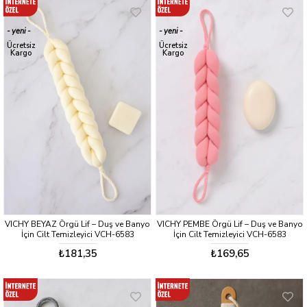
yeni
yeni
ürün
ürün
Ücretsiz
Ücretsiz
Kargo
Kargo
VICHY BEYAZ Örgü Lif – Duş ve Banyo
VICHY PEMBE Örgü Lif – Duş ve Banyo
İçin Cilt Temizleyici VCH-6583
İçin Cilt Temizleyici VCH-6583
₺181,35
₺169,65