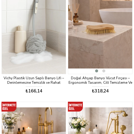
Vichy Plastik Uzun Saplı Banyo Lifi –
Doğal Ahşap Banyo Vücut Fırçası –
Derinlemesine Temizlik ve Rahat
Ergonomik Tasarım, Cilt Temizleme Ve
Kullanım VCH-6585
Masaj Fırçası VICHY-7056
₺166,14
₺318,24
yeni
yeni
ürün
ürün
Ücretsiz
Ücretsiz
Kargo
Kargo