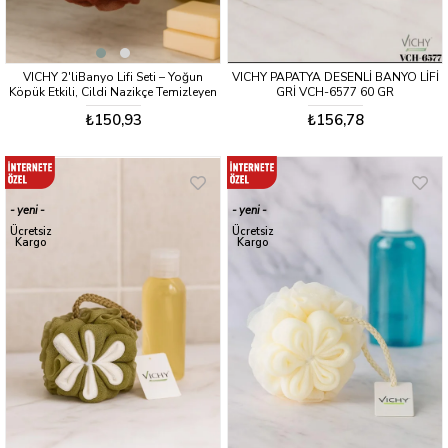
VICHY 2'liBanyo Lifi Seti – Yoğun
VICHY PAPATYA DESENLİ BANYO LİFİ
Köpük Etkili, Cildi Nazikçe Temizleyen
GRİ VCH-6577 60 GR
Duş Lifi VCH-6579
₺150,93
₺156,78
yeni
yeni
ürün
ürün
Ücretsiz
Ücretsiz
Kargo
Kargo