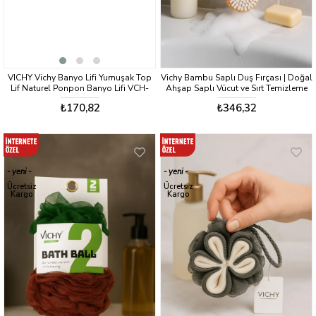
VICHY Vichy Banyo Lifi Yumuşak Top
Vichy Bambu Saplı Duş Fırçası | Doğal
Lif Naturel Ponpon Banyo Lifi VCH-
Ahşap Saplı Vücut ve Sırt Temizleme
6581 60 GR
Fırçası
₺170,82
₺346,32
yeni
yeni
ürün
ürün
Ücretsiz
Ücretsiz
Kargo
Kargo