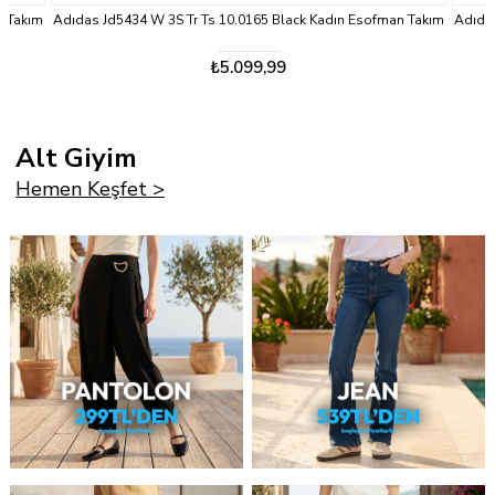
n Takım
Adıdas Jd5434 W 3S Tr Ts 10.0165 Black Kadın Esofman Takım
Adıdas
₺5.099,99
Alt Giyim
Hemen Keşfet >