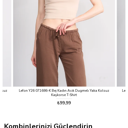
lsuz
Lefon Y26 071686-K Bej Kadın Acık Dugmelı Yaka Kolsuz
Lefo
Kaşkorse T-Shirt
₺99,99
Kombinlerinizi Güçlendirin