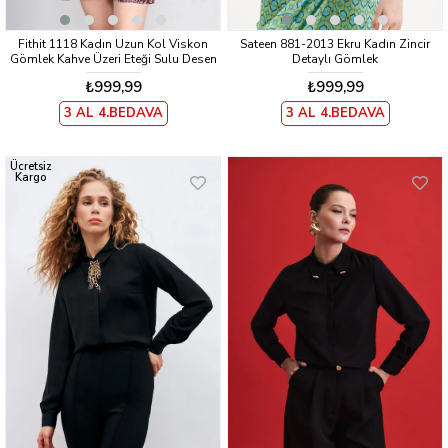
Fithit 1118 Kadın Uzun Kol Viskon
Sateen 881-2013 Ekru Kadın Zincir
Gömlek Kahve Üzeri Eteği Sulu Desen
Detaylı Gömlek
₺999,99
₺999,99
3 AL 4.BEDAVA
3 AL 4.BEDAVA
Ücretsiz
Kargo