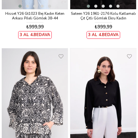
Hisset Y26 Gt1023 Bej Kadın Keten
Sateen Y26 1961-2176 Kolu Katlamalı
Arkası Pileli Gömlek 38-44
Çıt Çıtlı Gömlek Ekru Kadın
₺999,99
₺999,99
3 AL 4.BEDAVA
3 AL 4.BEDAVA