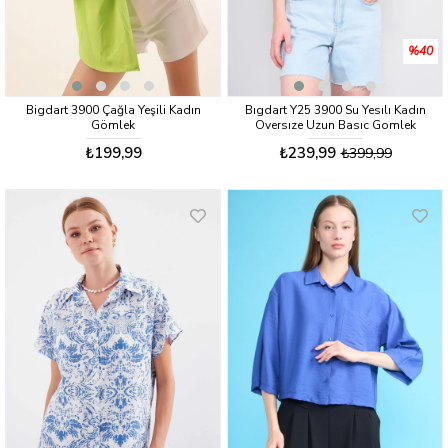
%40
Bigdart 3900 Çağla Yeşili Kadın
Bıgdart Y25 3900 Su Yesılı Kadın
Gömlek
Oversıze Uzun Basıc Gomlek
₺199,99
₺239,99
₺399,99