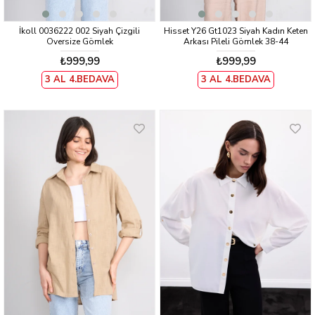
İkoll 0036222 002 Siyah Çizgili
Hisset Y26 Gt1023 Siyah Kadın Keten
Oversize Gömlek
Arkası Pileli Gömlek 38-44
₺999,99
₺999,99
3 AL 4.BEDAVA
3 AL 4.BEDAVA