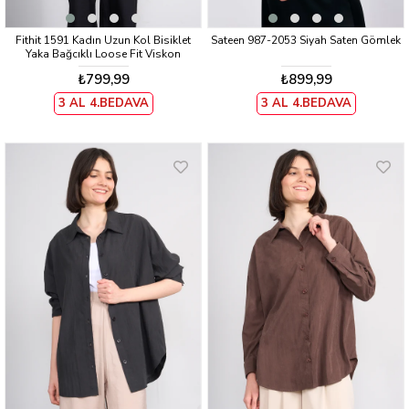
Fithit 1591 Kadın Uzun Kol Bisiklet
Sateen 987-2053 Siyah Saten Gömlek
Yaka Bağcıklı Loose Fit Viskon
Gömlek Siyah Üzeri Kalpli Leopar
₺799,99
₺899,99
Desen
3 AL 4.BEDAVA
3 AL 4.BEDAVA