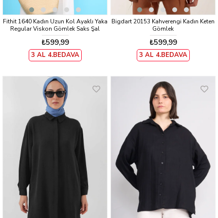
Fithit 1640 Kadın Uzun Kol Ayaklı Yaka
Bigdart 20153 Kahverengi Kadın Keten
Regular Viskon Gömlek Saks Şal
Gömlek
Desen
₺599,99
₺599,99
3 AL 4.BEDAVA
3 AL 4.BEDAVA