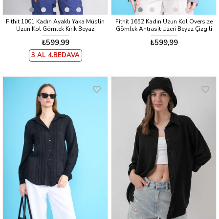
Fithit 1001 Kadın Ayaklı Yaka Müslin
Fithit 1652 Kadın Uzun Kol Oversize
Uzun Kol Gömlek Kırık Beyaz
Gömlek Antrasit Üzeri Beyaz Çizgili
₺599,99
₺599,99
3 AL 4.BEDAVA