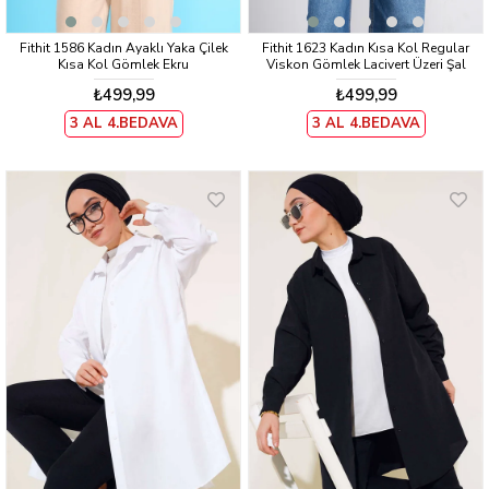
Fithit 1586 Kadın Ayaklı Yaka Çilek
Fithit 1623 Kadın Kısa Kol Regular
Kısa Kol Gömlek Ekru
Viskon Gömlek Lacivert Üzeri Şal
Desen
₺499,99
₺499,99
3 AL 4.BEDAVA
3 AL 4.BEDAVA