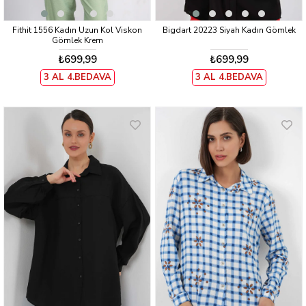
Fithit 1556 Kadın Uzun Kol Viskon
Bigdart 20223 Siyah Kadın Gömlek
Gömlek Krem
₺699,99
₺699,99
3 AL 4.BEDAVA
3 AL 4.BEDAVA