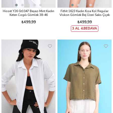
Hisset Y26 Gt1047 Beyaz-Mint Kadın
Fithit 1623 Kadın Kısa Kol Regular
Keten Cızgılı Gömlek 38-46
Viskon Gömlek Bej Üzeri Saks Çiçek
Desen
₺499,99
₺499,99
3 AL 4.BEDAVA