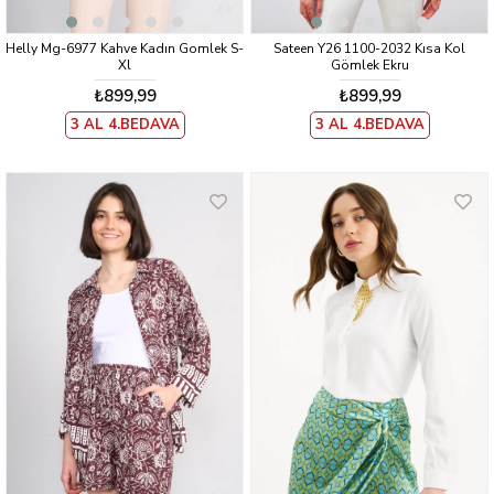
Helly Mg-6977 Kahve Kadın Gomlek S-
Sateen Y26 1100-2032 Kısa Kol
Xl
Gömlek Ekru
₺899,99
₺899,99
3 AL 4.BEDAVA
3 AL 4.BEDAVA