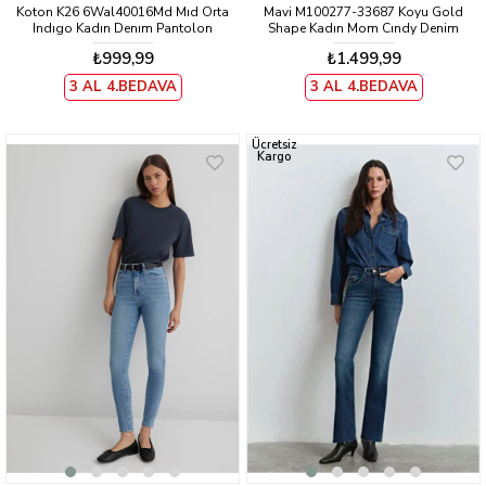
Koton K26 6Wal40016Md Mıd Orta
Mavi M100277-33687 Koyu Gold
Indıgo Kadın Denım Pantolon
Shape Kadın Mom Cındy Denim
Pantolon
₺999,99
₺1.499,99
3 AL 4.BEDAVA
3 AL 4.BEDAVA
Ücretsiz
Kargo