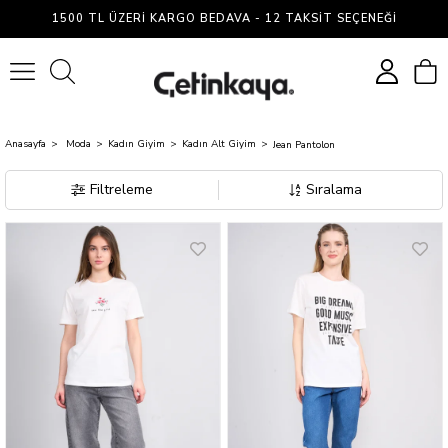
Jean
1500 TL ÜZERI KARGO BEDAVA - 12 TAKSIT SEÇENEĞI
Pantolon
0
Anasayfa
Moda
Kadın Giyim
Kadın Alt Giyim
Jean Pantolon
Filtreleme
Sıralama