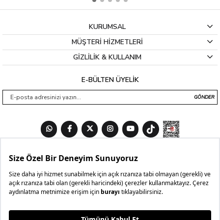
Kadın Jean Pantolon Modelleri
KURUMSAL
Kadın jean pantolon modelleri
, günlük şıklığın vazgeçilmez 
MÜŞTERİ HİZMETLERİ
parçaları arasında yer alıyor. Bu pantolonlar, hem rahatlığı hem de 
şıklığı bir arada sunarak farklı stillere hitap ediyor. Farklı kesim ve 
GİZLİLİK & KULLANIM
renk seçenekleri ile her zevke uygun tasarımlar bulmak mümkün. 
Özellikle kadın siyah kot pantolon modelleri, kombin yaparken 
E-BÜLTEN ÜYELİK
sunduğu kolaylık ile dikkat çekiyor. Gündüz iş yerinde, akşam ise 
arkadaşlarınızla buluşurken giymek için idealdir.
GÖNDER
Jean pantolonların fiyatları ise geniş bir aralıkta değişiyor. Ancak 
kalite ve stil unsurlarını göz önünde bulundurmakta fayda var. 
Kadın kot pantolon fiyatları, markadan markaya değişiklik 
gösterirken, kampanyalar ve indirimler takip edildiğinde uygun fiyatlı 
seçenekler bulmak mümkün.
Yüksek bel modeller: Hem rahat hem de şık bir görünüm sağlar.
İspanyol paça: Uzun bacaklar için ideal bir tercih olur.
Dar paça: Vücut hatlarını vurguladığı için tercih edilir.
Sonuç olarak, kadın jean pantolon modelleri, etkileyici bir görünüm 
yaratmanın yanı sıra, günlük yaşamda da konfor arayanlar için en 
iyi seçenekleri sunar.