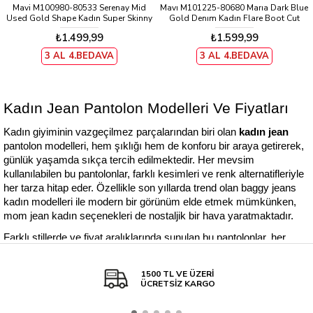
Mavi M100980-80533 Serenay Mid
Mavı M101225-80680 Marıa Dark Blue
Used Gold Shape Kadın Super Skinny
Gold Denım Kadın Flare Boot Cut
Denim Pantolon
Denım Pantolon
₺1.499,99
₺1.599,99
3 AL 4.BEDAVA
3 AL 4.BEDAVA
Kadın Jean Pantolon Modelleri Ve Fiyatları
Kadın giyiminin vazgeçilmez parçalarından biri olan 
kadın jean 
pantolon modelleri, hem şıklığı hem de konforu bir araya getirerek, 
günlük yaşamda sıkça tercih edilmektedir. Her mevsim 
kullanılabilen bu pantolonlar, farklı kesimleri ve renk alternatifleriyle 
her tarza hitap eder. Özellikle son yıllarda trend olan baggy jeans 
kadın modelleri ile modern bir görünüm elde etmek mümkünken, 
mom jean kadın seçenekleri de nostaljik bir hava yaratmaktadır. 
Farklı stillerde ve fiyat aralıklarında sunulan bu pantolonlar, her 
bütçeye uygun seçenekler sunarak, kadınların dolaplarında önemli 
bir yer edinmektedir. Peki, piyasada bulunan bu kadın kot pantolon 
1500 TL VE ÜZERİ
modellerinin fiyatları ne durumda? Sizler için derlediğimiz bu 
ÜCRETSİZ KARGO
makalede, farklı modellerin özelliklerine ve fiyat aralıklarına göz 
atacağız.