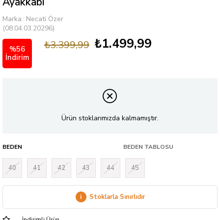
Ayakkabı
Marka
:
Necati Özer
(08.04.03.20296)
₺1.499,99
₺3.399,99
%
56
İndirim
Ürün stoklarımızda kalmamıştır.
BEDEN
BEDEN TABLOSU
40
41
42
43
44
45
i
Stoklarla Sınırlıdır
İndirimli Ürün