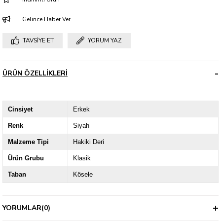
Gelince Haber Ver
TAVSIYE ET
YORUM YAZ
ÜRÜN ÖZELLIKLERI
Cinsiyet
Erkek
Renk
Siyah
Malzeme Tipi
Hakiki Deri
Ürün Grubu
Klasik
Taban
Kösele
YORUMLAR
(0)