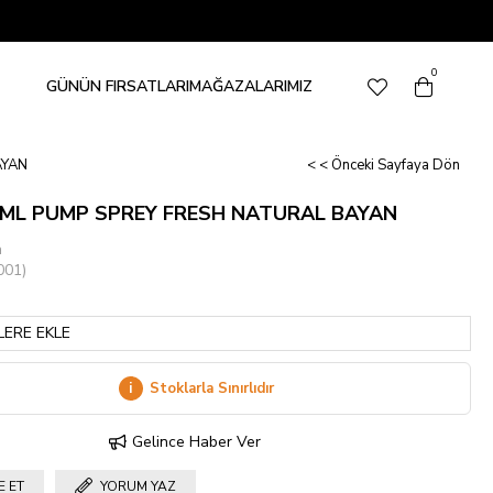
0
GÜNÜN FIRSATLARI
MAĞAZALARIMIZ
AYAN
< < Önceki Sayfaya Dön
5ML PUMP SPREY FRESH NATURAL BAYAN
a
001)
LERE EKLE
i
Stoklarla Sınırlıdır
Gelince Haber Ver
E ET
YORUM YAZ