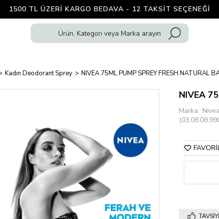
1500 TL ÜZERI KARGO BEDAVA - 12 TAKSIT SEÇENEĞI
Kadın Deodorant Sprey
NIVEA 75ML PUMP SPREY FRESH NATURAL B
NIVEA 7
Marka
:
Nive
(03.08.08.99
FAVORI
TAVSIY