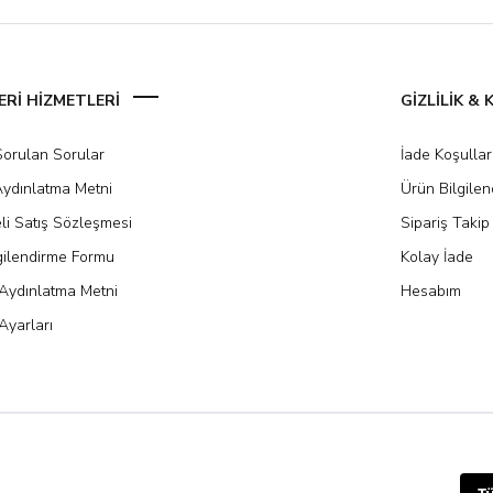
Rİ HİZMETLERİ
GİZLİLİK &
Sorulan Sorular
İade Koşullar
ydınlatma Metni
Ürün Bilgile
li Satış Sözleşmesi
Sipariş Takip
gilendirme Formu
Kolay İade
Aydınlatma Metni
Hesabım
Ayarları