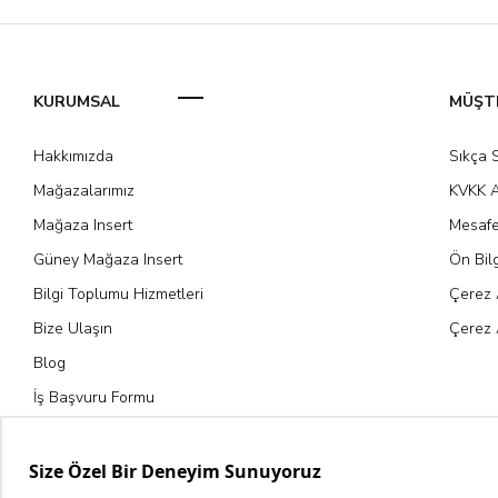
KURUMSAL
MÜŞTE
Hakkımızda
Sıkça 
Mağazalarımız
KVKK A
Mağaza Insert
Mesafe
Güney Mağaza Insert
Ön Bil
Bilgi Toplumu Hizmetleri
Çerez 
Bize Ulaşın
Çerez 
Blog
İş Başvuru Formu
Kariyer Fırsatları