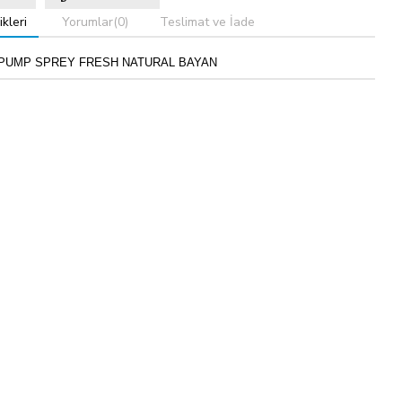
kleri
Yorumlar
(0)
Teslimat ve İade
 PUMP SPREY FRESH NATURAL BAYAN