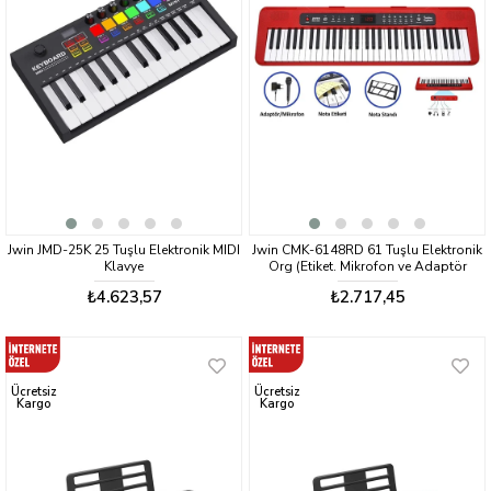
Jwin JMD-25K 25 Tuşlu Elektronik MIDI
Jwin CMK-6148RD 61 Tuşlu Elektronik
Klavye
Org (Etiket. Mikrofon ve Adaptör
Hediye)
₺4.623,57
₺2.717,45
Ücretsiz
Ücretsiz
Kargo
Kargo