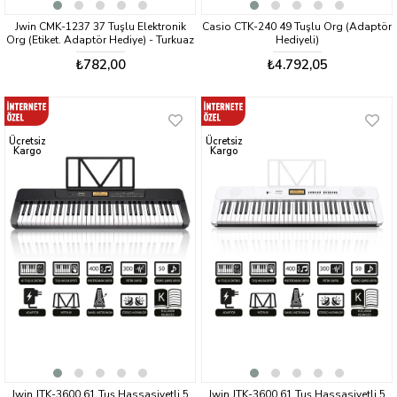
Jwin CMK-1237 37 Tuşlu Elektronik
Casio CTK-240 49 Tuşlu Org (Adaptör
Org (Etiket. Adaptör Hediye) - Turkuaz
Hediyeli)
₺782,00
₺4.792,05
Ücretsiz
Ücretsiz
Kargo
Kargo
Jwin JTK-3600 61 Tuş Hassasiyetli 5
Jwin JTK-3600 61 Tuş Hassasiyetli 5