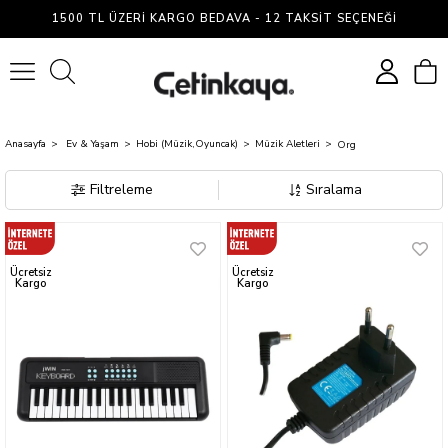
Org
1500 TL ÜZERI KARGO BEDAVA - 12 TAKSIT SEÇENEĞI
0
Anasayfa
Ev & Yaşam
Hobi (Müzik,Oyuncak)
Müzik Aletleri
Org
Filtreleme
Sıralama
Ücretsiz
Ücretsiz
Kargo
Kargo