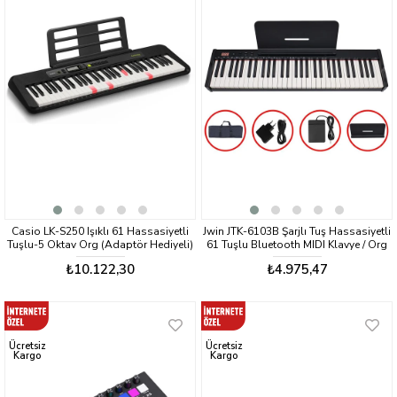
Casio LK-S250 Işıklı 61 Hassasiyetli
Jwin JTK-6103B Şarjlı Tuş Hassasiyetli
Tuşlu-5 Oktav Org (Adaptör Hediyeli)
61 Tuşlu Bluetooth MIDI Klavye / Org
(Çanta+Pedal+Adaptör)
₺10.122,30
₺4.975,47
Ücretsiz
Ücretsiz
Kargo
Kargo