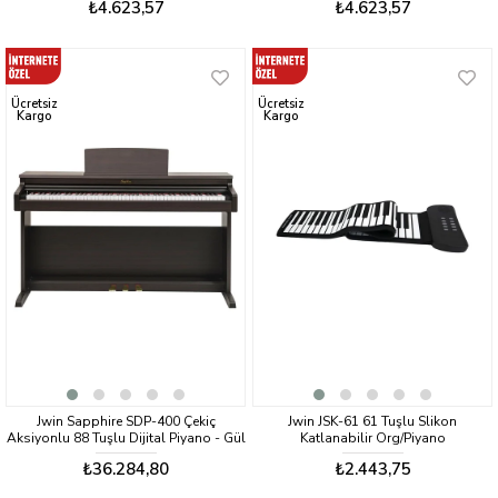
₺4.623,57
₺4.623,57
Ücretsiz
Ücretsiz
Kargo
Kargo
Jwin Sapphire SDP-400 Çekiç
Jwin JSK-61 61 Tuşlu Slikon
Aksiyonlu 88 Tuşlu Dijital Piyano - Gül
Katlanabilir Org/Piyano
Ağacı
₺36.284,80
₺2.443,75