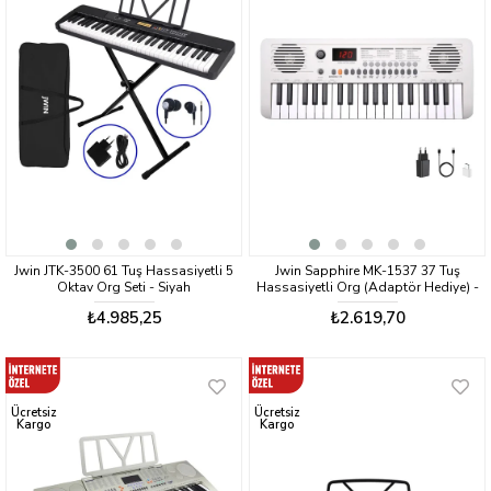
Jwin JTK-3500 61 Tuş Hassasiyetli 5
Jwin Sapphire MK-1537 37 Tuş
Oktav Org Seti - Siyah
Hassasiyetli Org (Adaptör Hediye) -
Beyaz
₺4.985,25
₺2.619,70
Ücretsiz
Ücretsiz
Kargo
Kargo