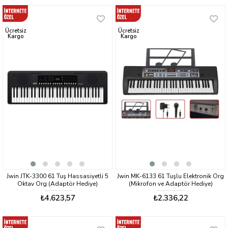
Ücretsiz
Ücretsiz
Kargo
Kargo
Jwin JTK-3300 61 Tuş Hassasiyetli 5
Jwin MK-6133 61 Tuşlu Elektronik Org
Oktav Org (Adaptör Hediye)
(Mikrofon ve Adaptör Hediye)
₺4.623,57
₺2.336,22