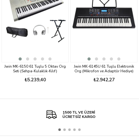
Jwin MK-6150 61 Tuşlu 5 Oktav Org
Jwin MK-6145U 61 Tuşlu Elektronik
Seti (Sehpa-Kulaklık-Kılıf)
Org (Mikrofon ve Adaptör Hediye)
₺5.239,40
₺2.942,27
1500 TL VE ÜZERİ
ÜCRETSİZ KARGO