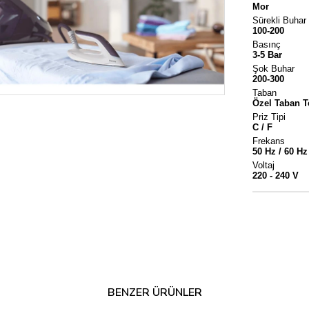
Mor
Sürekli Buhar
100-200
Basınç
3-5 Bar
Şok Buhar
200-300
Taban
Özel Taban T
Priz Tipi
C / F
Frekans
50 Hz / 60 Hz
Voltaj
220 - 240 V
BENZER ÜRÜNLER