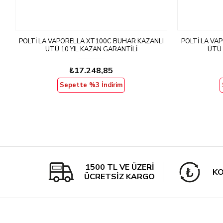
I
POLTI LA VAPORELLA XT100C BUHAR KAZANLI
POLTI LA VA
ÜTÜ 10 YIL KAZAN GARANTILI
ÜTÜ 
₺17.248,85
Sepette %3 İndirim
1500 TL VE ÜZERİ
KO
ÜCRETSİZ KARGO