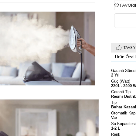
FAVORI
TAVSIY
Ürün Özelli
Garanti Süres
2 Yıl
Güç (Watt)
2201 - 2400 W
Garanti Tipi
Resmi Distrib
Tip
Buhar Kazanl
Otomatik Ka
Var
Su Kapasitesi
1-2 L
Renk