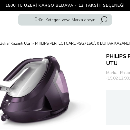
1500 TL ÜZERI KARGO BEDAVA - 12 TAKSIT SEÇENEĞI
Buhar Kazanlı Ütü
PHILIPS PERFECTCARE PSG7150/30 BUHAR KAZANL
PHILIPS
UTU
Marka
:
Phili
(15.02.12.90