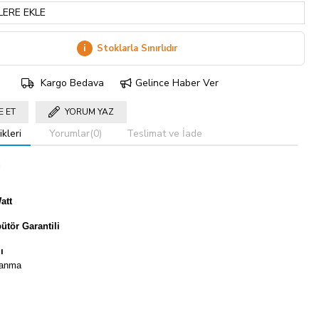
LERE EKLE
i
Stoklarla Sınırlıdır
Kargo Bedava
Gelince Haber Ver
E ET
YORUM YAZ
kleri
Yorumlar
(0)
Teslimat ve İade
i
att
ütör Garantili
ı
panma