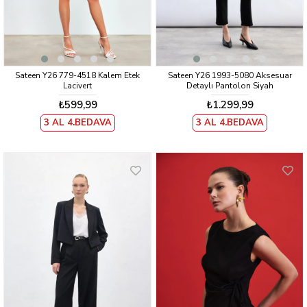
Sateen Y26 779-4518 Kalem Etek
Sateen Y26 1993-5080 Aksesuar
Lacivert
Detaylı Pantolon Siyah
₺599,99
₺1.299,99
3 AL 4.BEDAVA
3 AL 4.BEDAVA