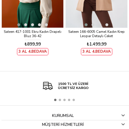
Sateen 417-1001 Ekru Kadın Drapelı
Sateen 166-6005 Camel Kadın Krep
Bluz 36-42
Leopar Detaylı Ceket
₺899,99
₺1.499,99
3 AL 4.BEDAVA
3 AL 4.BEDAVA
1500 TL VE ÜZERİ
ÜCRETSİZ KARGO
KURUMSAL
MÜŞTERİ HİZMETLERİ