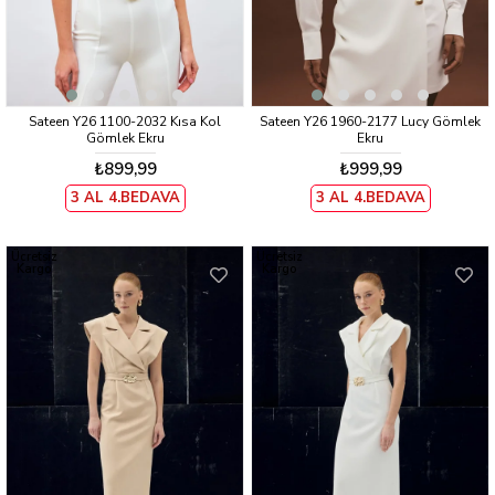
Sateen Y26 1100-2032 Kısa Kol
Sateen Y26 1960-2177 Lucy Gömlek
Gömlek Ekru
Ekru
₺899,99
₺999,99
3 AL 4.BEDAVA
3 AL 4.BEDAVA
Ücretsiz
Ücretsiz
Kargo
Kargo