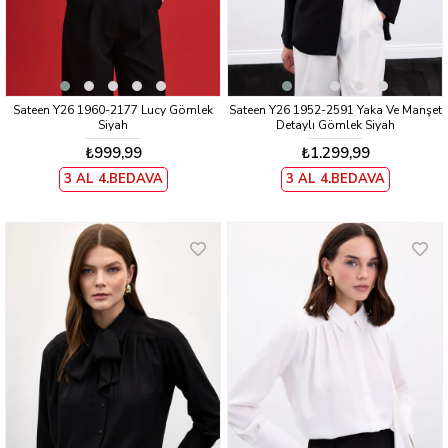
Sateen Y26 1960-2177 Lucy Gömlek
Sateen Y26 1952-2591 Yaka Ve Manşet
Siyah
Detaylı Gömlek Siyah
₺999,99
₺1.299,99
3 AL 4.BEDAVA
3 AL 4.BEDAVA