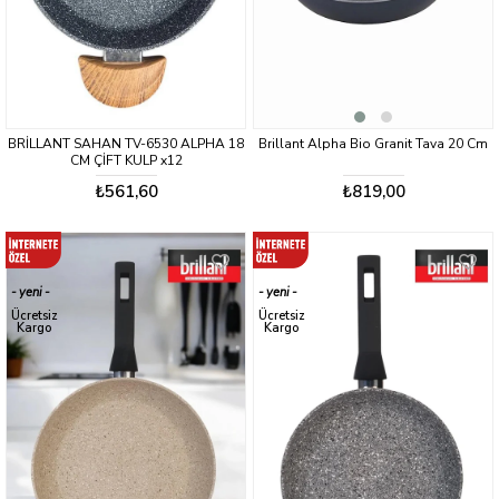
BRİLLANT SAHAN TV-6530 ALPHA 18
Brillant Alpha Bio Granit Tava 20 Cm
CM ÇİFT KULP x12
₺561,60
₺819,00
yeni
yeni
ürün
ürün
Ücretsiz
Ücretsiz
Kargo
Kargo