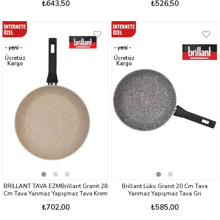
₺643,50
₺526,50
yeni
yeni
ürün
ürün
Ücretsiz
Ücretsiz
Kargo
Kargo
BRİLLANT TAVA EZMBrillant Granit 28
Brillant Lüks Granit 20 Cm Tava
Cm Tava Yanmaz Yapışmaz Tava Krem
Yanmaz Yapışmaz Tava Gri
₺702,00
₺585,00