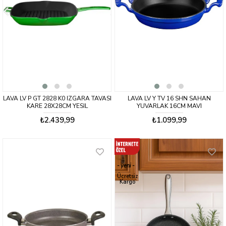
LAVA LV P GT 2828 K0 IZGARA TAVASI
LAVA LV Y TV 16 SHN SAHAN
KARE 28X28CM YESIL
YUVARLAK 16CM MAVI
₺2.439,99
₺1.099,99
yeni
ürün
Ücretsiz
Kargo