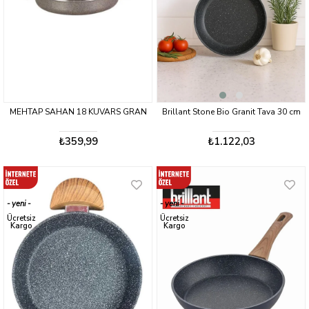
MEHTAP SAHAN 18 KUVARS GRAN
Brillant Stone Bio Granit Tava 30 cm
₺359,99
₺1.122,03
yeni
yeni
ürün
ürün
Ücretsiz
Ücretsiz
Kargo
Kargo