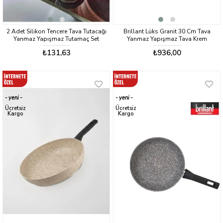
2 Adet Silikon Tencere Tava Tutacağı
Brillant Lüks Granit 30 Cm Tava
Yanmaz Yapışmaz Tutamaç Set
Yanmaz Yapışmaz Tava Krem
₺131,63
₺936,00
yeni
yeni
ürün
ürün
Ücretsiz
Ücretsiz
Kargo
Kargo