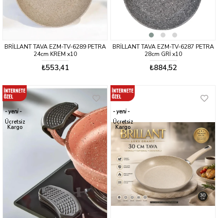
BRİLLANT TAVA EZM-TV-6289 PETRA
BRİLLANT TAVA EZM-TV-6287 PETRA
24cm KREM x10
28cm GRİ x10
₺553,41
₺884,52
yeni
yeni
ürün
ürün
Ücretsiz
Ücretsiz
Kargo
Kargo