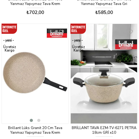
Yanmaz Yapışmaz Tava Krem
Yanmaz Yapışmaz Tava Gri
₺702,00
₺585,00
yeni
yeni
ürün
ürün
Ücretsiz
Ücretsiz
Kargo
Kargo
Brillant Lüks Granit 20 Cm Tava
BRİLLANT TAVA EZM-TV-6271 PETRA
Yanmaz Yapışmaz Tava Krem
18cm GRİ x10