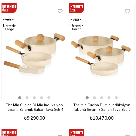
yeni
yeni
ürün
ürün
Ücretsiz
Ücretsiz
Kargo
Kargo
The Mia Cucina Di Mia İndüksiyon
The Mia Cucina Di Mia İndüksiyon
Tabanlı Seramik Sahan Tava Seti 4
Tabanlı Seramik Sahan Tava Seti 5
Parça
Parça
₺9.290,00
₺10.470,00