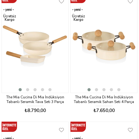
yeni
yeni
ürün
ürün
Ücretsiz
Ücretsiz
Kargo
Kargo
The Mia Cucina Di Mia İndüksiyon
The Mia Cucina Di Mia İndüksiyon
Tabanlı Seramik Tava Seti 3 Parça
Tabanlı Seramik Sahan Seti 4 Parça
₺8.790,00
₺7.650,00
yeni
yeni