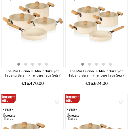
The Mia Cucina Di Mia İndüksiyon
The Mia Cucina Di Mia İndüksiyon
Tabanlı Seramik Tencere Tava Seti 7
Tabanlı Seramik Tencere Tava Seti 7
Parça
Parça
₺16.470,00
₺16.624,00
yeni
yeni
ürün
ürün
Ücretsiz
Ücretsiz
Kargo
Kargo