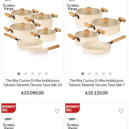
ürün
ürün
Ücretsiz
Ücretsiz
Kargo
Kargo
The Mia Cucina Di Mia İndüksiyon
The Mia Cucina Di Mia İndüksiyon
Tabanlı Seramik Tencere Tava Seti 10
Tabanlı Seramik Tencere Tava Seti 7
Parça
Parça
₺23.090,00
₺15.120,00
yeni
yeni
ürün
ürün
Ücretsiz
Ücretsiz
Kargo
Kargo