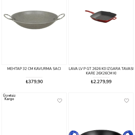
MEHTAP 32 CM KAVURMA SACI
LAVA LV P GT 2626 K0 IZGARA TAVASI
KARE 26X26CM KI
₺379,90
₺2.279,99
Ücretsiz
Kargo