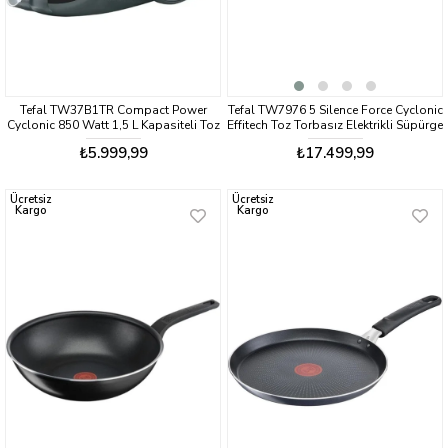
Tefal TW37B1TR Compact Power
Tefal TW7976 5 Silence Force Cyclonic
Cyclonic 850 Watt 1,5 L Kapasiteli Toz
Effitech Toz Torbasız Elektrikli Süpürge
Torbasız Süpürge
₺5.999,99
₺17.499,99
Ücretsiz
Ücretsiz
Kargo
Kargo