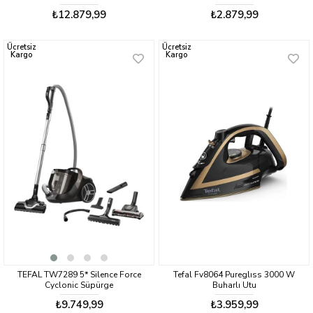
₺12.879,99
₺2.879,99
Ücretsiz
Ücretsiz
Kargo
Kargo
TEFAL TW7289 5* Silence Force
Tefal Fv8064 Pureglıss 3000 W
Cyclonic Süpürge
Buharlı Utu
₺9.749,99
₺3.959,99