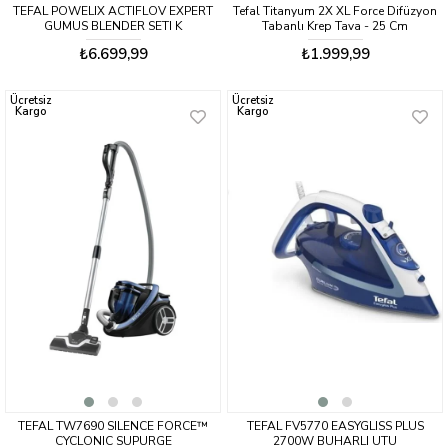
TEFAL POWELIX ACTIFLOV EXPERT
Tefal Titanyum 2X XL Force Difüzyon
GUMUS BLENDER SETI K
Tabanlı Krep Tava - 25 Cm
₺6.699,99
₺1.999,99
Ücretsiz
Ücretsiz
Kargo
Kargo
TEFAL TW7690 SILENCE FORCE™
TEFAL FV5770 EASYGLISS PLUS
CYCLONIC SUPURGE
2700W BUHARLI UTU