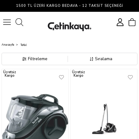
Tefal
1500 TL ÜZERI KARGO BEDAVA - 12 TAKSIT SEÇENEĞI
0
Anasayfa
Tefal
Filtreleme
Sıralama
Ücretsiz
Ücretsiz
Kargo
Kargo