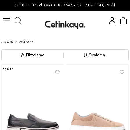
Zeki
1500 TL ÜZERI KARGO BEDAVA - 12 TAKSIT SEÇENEĞI
Narin
0
Anasayfa
Zeki Narin
Filtreleme
Sıralama
yeni
ürün