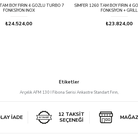
 TAM BOY FIRIN 4 GÖZLÜ TURBO 7
SIMFER 1260 TAM BOY FIRIN 4 G
FONKSIYON INOX
FONKSIYON + GRILL
₺24.524,00
₺23.824,00
Etiketler
Arçelik AFM 130 I Fibona Serisi Ankastre Standart Fırın
,
12 TAKSİT
LAY İADE
MAĞAZ
SEÇENEĞİ