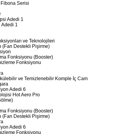
 Fibona Serisi
r
psi Adedi 1
 Adedi 1
ksiyonları ve Teknolojileri
o (Fan Destekli Pişirme)
siyon
ıtma Fonksiyonu (Booster)
mizleme Fonksiyonu
ra
ülebilir ve Temizlenebilir Komple İç Cam
zgara
iyon Adedi 6
lojisi Hot Aero Pro
Bölme)
ıtma Fonksiyonu (Booster)
o (Fan Destekli Pişirme)
ra
iyon Adedi 6
mizleme Fonksiyonu