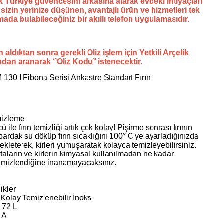
ik Türkiye güvencesini arkasına alarak evdeki ihtiyaçları
sizin yerinize düşünen, avantajlı ürün ve hizmetleri tek
ada bulabileceğiniz bir akıllı telefon uygulamasıdır.
 aldıktan sonra gerekli Oliz işlem için Yetkili Arçelik
ndan aranarak ‘’Oliz Kodu’’ istenecektir.
 130 I Fibona Serisi Ankastre Standart Fırın
mizleme
 ile fırın temizliği artık çok kolay! Pişirme sonrası fırının
bardak su döküp fırın sıcaklığını 100° C'ye ayarladığınızda
ekleterek, kirleri yumuşaratak kolayca temizleyebilirsiniz.
aların ve kirlerin kimyasal kullanılmadan ne kadar
temizlendiğine inanamayacaksınız.
ikler
 Kolay Temizlenebilir İnoks
 72 L
ı A