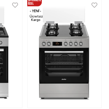
YENI
ÜRÜN
Ücretsiz
Kargo