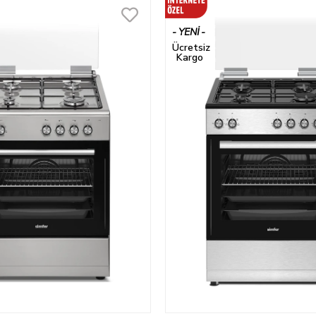
YENI
ÜRÜN
Ücretsiz
Kargo