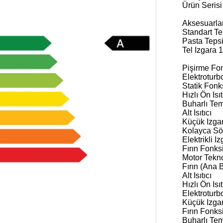
Ürün Serisi
Aksesuarla
Standart Te
Pasta Tepsi
Tel Izgara 1
Pişirme Fon
Elektroturb
Statik Fonk
Hızlı Ön Is
Buharlı Te
Alt Isıtıcı
Küçük Izga
Kolayca Sök
Elektrikli I
Fırın Fonks
Motor Tekno
Fırın (Ana 
Alt Isıtıcı
Hızlı Ön Is
Elektroturb
Küçük Izga
Fırın Fonks
Buharlı Te