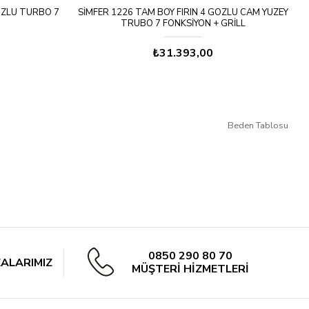
ÖZLÜ TURBO 7
SIMFER 1226 TAM BOY FIRIN 4 GÖZLÜ CAM YÜZEY
TRUBO 7 FONKSIYON + GRILL
₺31.393,00
Beden Tablosu
0850 290 80 70
ALARIMIZ
MÜŞTERİ HİZMETLERİ