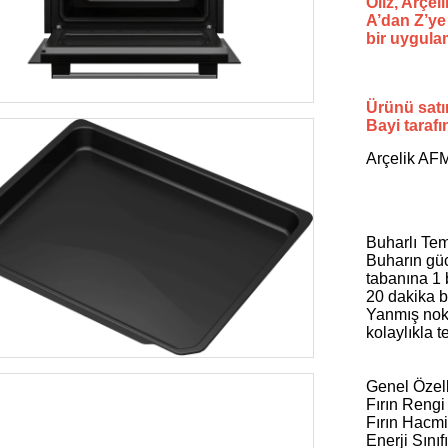
Oliz, Arçel
A’dan Z’ye 
bir uygulam
Ürünü satın
Bayi tarafı
Arçelik AFM
Buharlı Te
Buharın gücü
tabanına 1 
20 dakika b
Yanmış nokt
kolaylıkla 
Genel Özell
Fırın Rengi
Fırın Hacmi
Enerji Sınıf