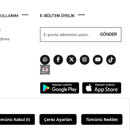
 KULLANIM
E-BÜLTEN ÜYELİK
ı
GÖNDER
ndirme