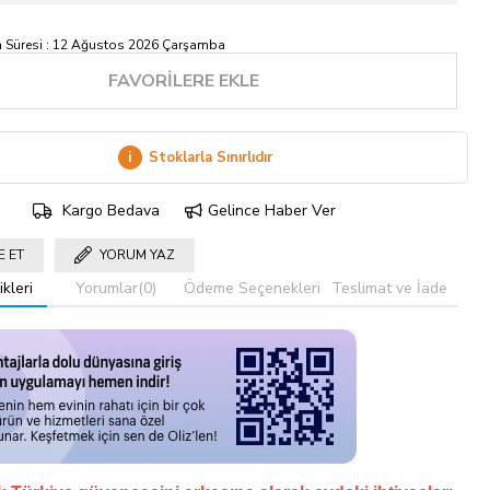
 Süresi
:
12 Ağustos 2026 Çarşamba
FAVORILERE EKLE
i
Stoklarla Sınırlıdır
Kargo Bedava
Gelince Haber Ver
E ET
YORUM YAZ
kleri
Yorumlar
(0)
Ödeme Seçenekleri
Teslimat ve İade