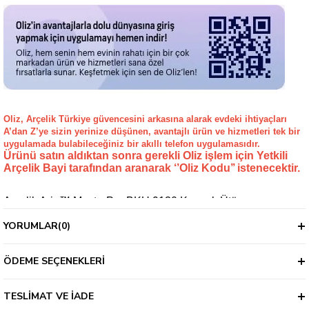
Oliz, Arçelik Türkiye güvencesini arkasına alarak evdeki ihtiyaçları
A’dan Z’ye sizin yerinize düşünen, avantajlı ürün ve hizmetleri tek bir
uygulamada bulabileceğiniz bir akıllı telefon uygulamasıdır.
Ürünü satın aldıktan sonra gerekli Oliz işlem için Yetkili
Arçelik Bayi tarafından aranarak ‘’Oliz Kodu’’ istenecektir.
Arçelik Aria™ MasterPro BKU 9130 Kazanlı Ütü
Akıllı Ekran
YORUMLAR
(0)
Akıllı Ekran ile Profesyonel kullanımlarınız için geleneksel ütü ayarının
seçimini tek tuş kullanarak yapma imkanı sunar.
ÖDEME SEÇENEKLERI
Smart-Hijyen Modu
Akıllı ütüleme modu ile her kumaş türü için uygun ve güvenli sıcaklık
sunarak, üstün hijyen sağlar.
TESLIMAT VE İADE
Otomatik Kireç Temizleme