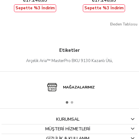
₺17.248,85
₺17.248,85
Sepette %3 İndirim
Sepette %3 İndirim
Beden Tablosu
Etiketler
Arçelik Aria™ MasterPro BKU 9130 Kazanlı Ütü
,
MAĞAZALARIMIZ
KURUMSAL
MÜŞTERİ HİZMETLERİ
GİZLİLİK & KULLANIM