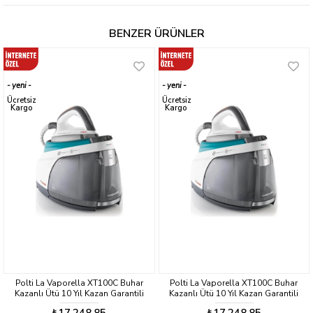
Tüm ütüyü taşımadan tek bir tuşa basıp sadece kireç kutusunu boşaltarak
kolay temizlik ve bakım imkanı verir.
BENZER ÜRÜNLER
Yüksek Şok ve Sürekli Buhar
3000 Watt güç, 600 gram şok buhar ve 165 gram/dakika yüksek buharı
sayesinde üstün performans sunar.
yeni
yeni
ürün
ürün
Ücretsiz
Ücretsiz
Kargo
Kargo
Polti La Vaporella XT100C Buhar
Polti La Vaporella XT100C Buhar
Kazanlı Ütü 10 Yıl Kazan Garantili
Kazanlı Ütü 10 Yıl Kazan Garantili