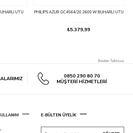
BUHARLI ÜTÜ
PHILIPS AZUR GC4564/20 2600 W BUHARLI ÜTÜ
₺5.379,99
Beden Tablosu
0850 290 80 70
ALARIMIZ
MÜŞTERİ HİZMETLERİ
 KULLANIM
E-BÜLTEN ÜYELİK
ı