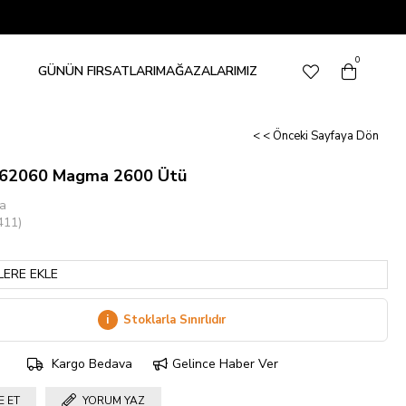
0
GÜNÜN FIRSATLARI
MAĞAZALARIMIZ
< < Önceki Sayfaya Dön
t62060 Magma 2600 Ütü
ca
411)
LERE EKLE
i
Stoklarla Sınırlıdır
Kargo Bedava
Gelince Haber Ver
E ET
YORUM YAZ