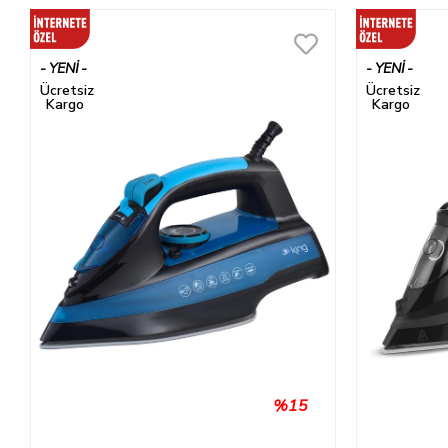
YENI
YENI
ÜRÜN
ÜRÜN
Ücretsiz
Ücretsiz
Kargo
Kargo
%15