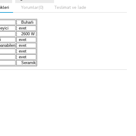
kleri
Yorumlar
(0)
Teslimat ve İade
: Buharlı
eyici
: evet
: 2600 W
i
: evet
anabilen
: evet
: evet
: evet
: Seramik