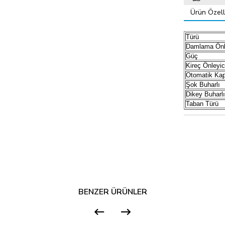
Ürün Özelli
Türü
Damlama Önl
Güç
Kireç Önleyic
Otomatik Kap
Şok Buharlı
Dikey Buharlı
Taban Türü
BENZER ÜRÜNLER