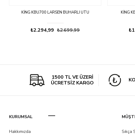
KING KBÜ700 LARSEN BUHARLI ÜTÜ
KING K
₺2.294,99
₺2.699,99
₺1
1500 TL VE ÜZERİ
KO
ÜCRETSİZ KARGO
KURUMSAL
MÜŞTE
Hakkımızda
Sıkça 