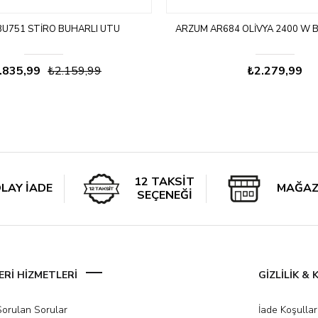
BU751 STIRO BUHARLI ÜTÜ
ARZUM AR684 OLIVYA 2400 W 
.835,99
₺2.159,99
₺2.279,99
12 TAKSİT
LAY İADE
MAĞAZ
SEÇENEĞİ
Rİ HİZMETLERİ
GİZLİLİK &
Sorulan Sorular
İade Koşullar