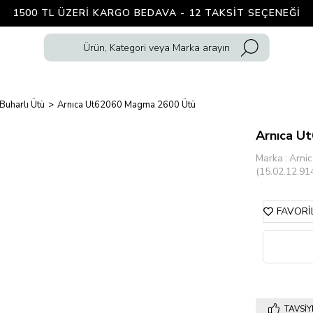
1500 TL ÜZERI KARGO BEDAVA - 12 TAKSIT SEÇENEĞI
Buharlı Ütü
Arnıca Ut62060 Magma 2600 Ütü
Arnıca U
Marka
:
Arni
(15.02.12.91
FAVORI
TAVSIY