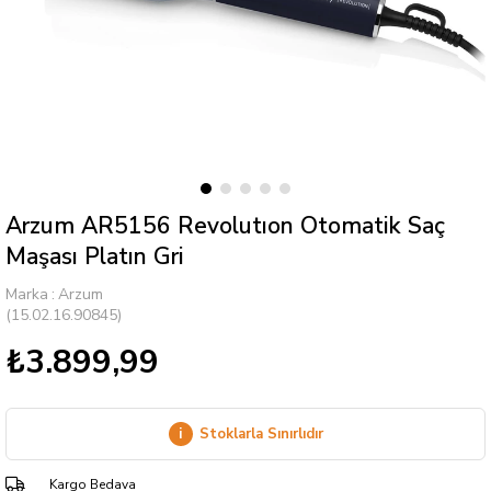
Arzum AR5156 Revolutıon Otomatik Saç
Maşası Platın Gri
Marka
:
Arzum
(15.02.16.90845)
₺3.899,99
i
Stoklarla Sınırlıdır
Kargo Bedava