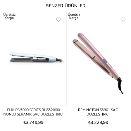
BENZER ÜRÜNLER
Ücretsiz
Ücretsiz
Kargo
Kargo
PHILIPS 5000 SERIES BHS520/00
REMINGTON S5901 SAC
IYONLU SERAMIK SAC DUZLESTIRICI
DUZLESTIRICI
₺3.749,99
₺3.229,99