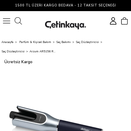
1500 TL ÜZERI KARGO BEDAVA - 12 TAKSIT SEÇENEĞI
0
Anasayfa
Parfüm & Kişisel Bakım
Saç Bakımı
Saç Düzleştiricisi
Saç Düzleştiricisi
Arzum AR5156 Revolutıon Otomatik Saç Maşası Platın Gri
Ücretsiz Kargo