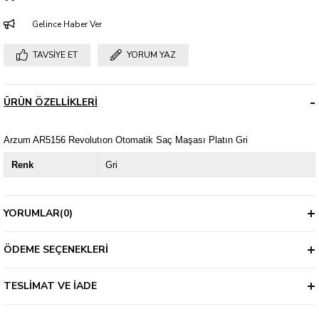
Gelince Haber Ver
TAVSIYE ET
YORUM YAZ
ÜRÜN ÖZELLIKLERI
Arzum AR5156 Revolutıon Otomatik Saç Maşası Platın Gri
Renk
Gri
YORUMLAR
(0)
ÖDEME SEÇENEKLERI
TESLIMAT VE İADE