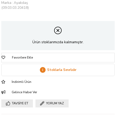
Marka
:
Ayakdaş
(09.03.03.20418)
Ürün stoklarımızda kalmamıştır.
Favorilere Ekle
i
Stoklarla Sınırlıdır
İndirimli Ürün
Gelince Haber Ver
TAVSIYE ET
YORUM YAZ