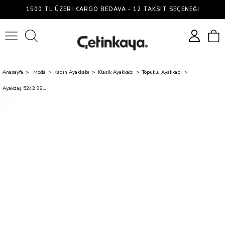
1500 TL ÜZERI KARGO BEDAVA - 12 TAKSIT SEÇENEĞI
0
Anasayfa
Moda
Kadın Ayakkabı
Klasik Ayakkabı
Topuklu Ayakkabı
Ayakdaş 5242 980 Siyah Kadın Ayakkabı