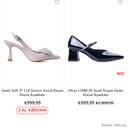
%50
Swell Soft 37 116 Gumus Kırısık Bayan
Oflaz 1296K 05 Siyah Rugan Kadın
Klasık Ayakkabı
Klasik Ayakkabı
₺999,99
₺999,99
₺1.999,99
3 AL 4.BEDAVA
Beden Tablosu