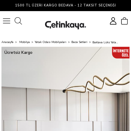
1500 TL ÜZERI KARGO BEDAVA - 12 TAKSIT SEÇENEĞI
0
Anasayfa
Mobilya
Yatak Odası Mobilyaları
Baza Setleri
Baklava Lüks Yatak Baza ve Başlık Seti 200x200 cm Çift Kişilik Çok Sert Yatak Krem Baza ve Başlık
Ücretsiz Kargo