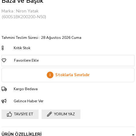
Baza ve Başlık
Marka
:
Niron Yatak
(600S1BK200200-N50)
Tahmini Teslim Süresi
:
28 Ağustos 2026 Cuma
Kritik Stok
Favorilere Ekle
i
Stoklarla Sınırlıdır
Kargo Bedava
Gelince Haber Ver
TAVSIYE ET
YORUM YAZ
ÜRÜN ÖZELLIKLERI