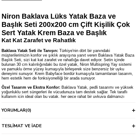
Niron Baklava Lüks Yatak Baza ve
Başlık Seti 200x200 cm Çift Kişilik Çok
Sert Yatak Krem Baza ve Başlık
Kat Kat Zarafet ve Rahatlık
Baklava Yatak Seti ile Tanışın:
Türkiye'nin dört bir yanındaki
müşterilerimizin konfor ve şıklık arayışına yanıt veren Baklava Yatak Baza
Başlık Seti, sizi kat kat zarafet ve rahatlığa davet ediyor. Setin içinde
bulunan 30 cm kalınlığındaki bu özel yatak, Niron Multispring Yay sistemi
ve pamuklu örme yüzey kumaşıyla birleşerek size benzersiz bir uyku
deneyimi sunuyor. Krem Babyface bordür kumaşıyla tamamlanan tasarım,
hem estetik hem de fonksiyonelliği bir arada sunuyor.
Özel Tasarım ve Ekstra Konfor:
Baklava Yatak, pedli tasarımı ve yüksek
yoğunluklu sert süngerleri ile vücudunuza tam destek sağlar. Tek taraflı
kullanım için ideal olan bu yatak, her gece rahat bir uykuya dalmanızı
garantiler. Krem Babyface bordür kumaşıyla ekstra şıklık kazanan yatak,
odanızın dekorasyonuna da uyum sağlar.
YORUMLAR
(0)
Baza ve Depolama Alanı:
Baklava Baza, 12 cm ayakları ve 28 cm
kalınlığındaki yapısıyla toplamda 40 cm yüksekliğe ulaşır. Kaydırmaz
kumaş kaplaması sayesinde yatağınızın kaymasını önler ve geniş iç hacmi
TESLIMAT VE İADE
ile ekstra depolama alanı sunar. 30x30 mm profil kapak ve 6 adet 20x20
mm kapak atkısı ile metal iskeleti ekstra sağlamlık sağlar. Tek kişilik