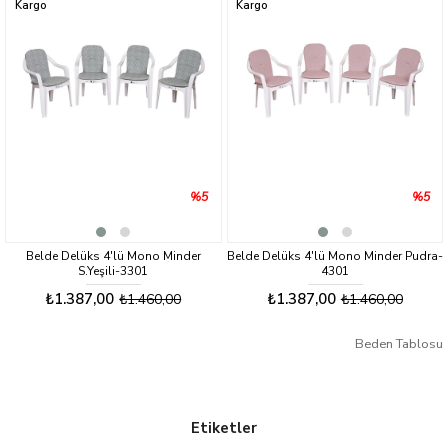
Kargo
Kargo
%5
%5
Belde Delüks 4'lü Mono Minder
Belde Delüks 4'lü Mono Minder Pudra-
S.Yeşili-3301
4301
₺1.387,00
₺1.387,00
₺1.460,00
₺1.460,00
Beden Tablosu
Etiketler