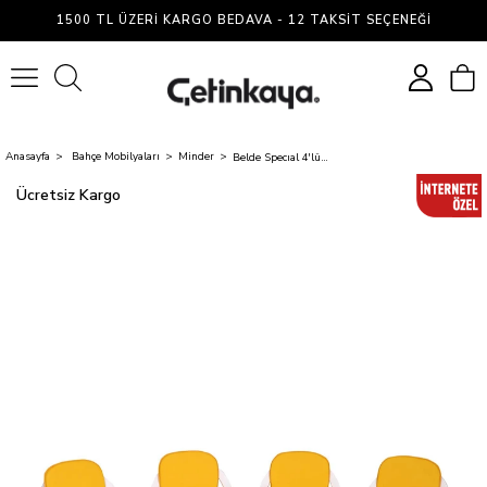
1500 TL ÜZERI KARGO BEDAVA - 12 TAKSIT SEÇENEĞI
0
Anasayfa
Bahçe Mobilyaları
Minder
Belde Specıal 4'lü Mono Minder Sarı-2501
Ücretsiz Kargo