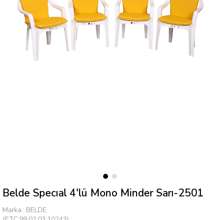
Belde Specıal 4'lü Mono Minder Sarı-2501
Marka
:
BELDE
(ETC.99.02.03.10243)