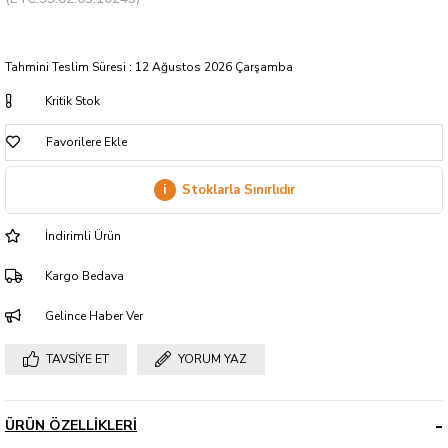
Tahmini Teslim Süresi
:
12 Ağustos 2026 Çarşamba
Kritik Stok
Favorilere Ekle
i
Stoklarla Sınırlıdır
İndirimli Ürün
Kargo Bedava
Gelince Haber Ver
TAVSIYE ET
YORUM YAZ
ÜRÜN ÖZELLIKLERI