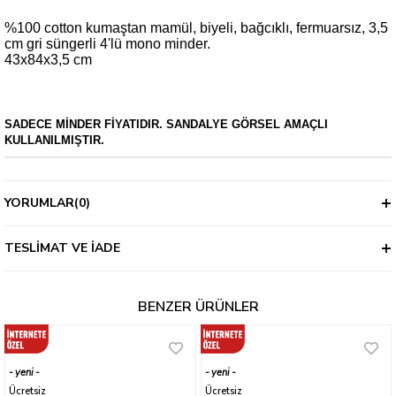
%100 cotton kumaştan mamül, biyeli, bağcıklı, fermuarsız, 3,5
cm gri süngerli 4'lü mono minder.
43x84x3,5 cm
SADECE MİNDER FİYATIDIR. SANDALYE GÖRSEL AMAÇLI
KULLANILMIŞTIR.
YORUMLAR
(0)
TESLIMAT VE İADE
BENZER ÜRÜNLER
yeni
yeni
ürün
ürün
Ücretsiz
Ücretsiz