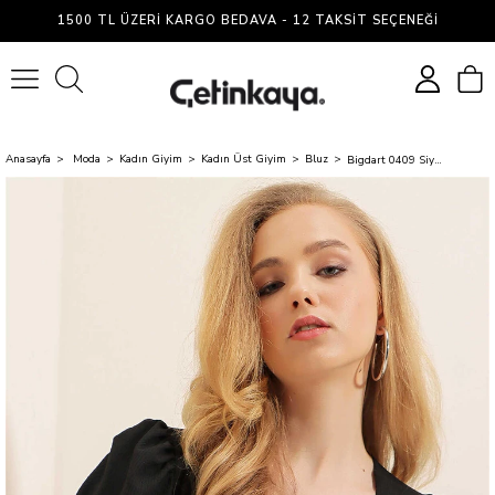
1500 TL ÜZERI KARGO BEDAVA - 12 TAKSIT SEÇENEĞI
0
Anasayfa
Moda
Kadın Giyim
Kadın Üst Giyim
Bluz
Bigdart 0409 Siyah Kadın Kare Yaka Bluz