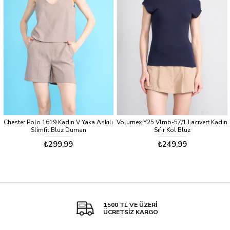
Chester Polo 1619 Kadın V Yaka Askılı
Volumex Y25 Vlmb-57/1 Lacıvert Kadın
Slimfit Bluz Duman
Sıfır Kol Bluz
₺299,99
₺249,99
1500 TL VE ÜZERİ
ÜCRETSİZ KARGO