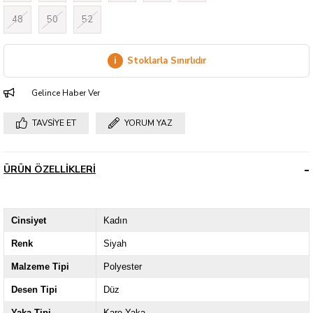
48
50
52
i
Stoklarla Sınırlıdır
Gelince Haber Ver
TAVSIYE ET
YORUM YAZ
ÜRÜN ÖZELLIKLERI
Cinsiyet
Kadın
Renk
Siyah
Malzeme Tipi
Polyester
Desen Tipi
Düz
Yaka Tipi
Kare Yaka