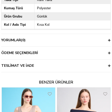
Kumaş Türü
Polyester
Ürün Grubu
Günlük
Kol / Askı Tipi
Kısa Kol
Kalıp
Regular
YORUMLAR
(0)
Kalınlık
İnce
ÖDEME SEÇENEKLERI
TESLIMAT VE İADE
BENZER ÜRÜNLER